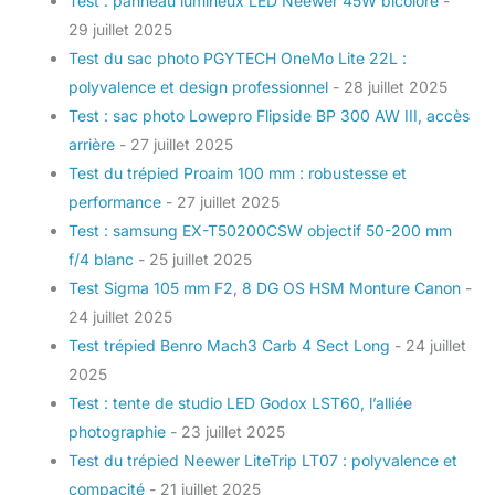
Test : panneau lumineux LED Neewer 45W bicolore
-
29 juillet 2025
Test du sac photo PGYTECH OneMo Lite 22L :
polyvalence et design professionnel
- 28 juillet 2025
Test : sac photo Lowepro Flipside BP 300 AW III, accès
arrière
- 27 juillet 2025
Test du trépied Proaim 100 mm : robustesse et
performance
- 27 juillet 2025
Test : samsung EX-T50200CSW objectif 50-200 mm
f/4 blanc
- 25 juillet 2025
Test Sigma 105 mm F2, 8 DG OS HSM Monture Canon
-
24 juillet 2025
Test trépied Benro Mach3 Carb 4 Sect Long
- 24 juillet
2025
Test : tente de studio LED Godox LST60, l’alliée
photographie
- 23 juillet 2025
Test du trépied Neewer LiteTrip LT07 : polyvalence et
compacité
- 21 juillet 2025