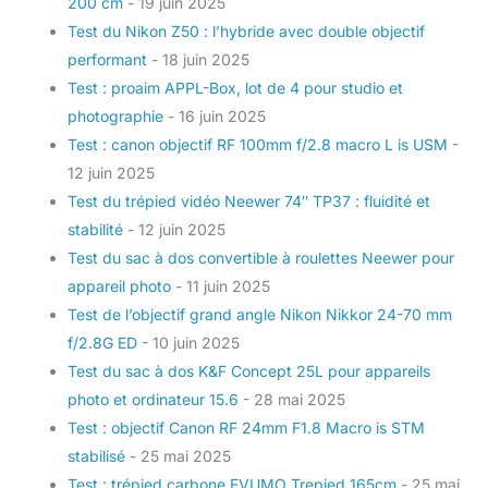
200 cm
- 19 juin 2025
Test du Nikon Z50 : l’hybride avec double objectif
performant
- 18 juin 2025
Test : proaim APPL-Box, lot de 4 pour studio et
photographie
- 16 juin 2025
Test : canon objectif RF 100mm f/2.8 macro L is USM
-
12 juin 2025
Test du trépied vidéo Neewer 74″ TP37 : fluidité et
stabilité
- 12 juin 2025
Test du sac à dos convertible à roulettes Neewer pour
appareil photo
- 11 juin 2025
Test de l’objectif grand angle Nikon Nikkor 24-70 mm
f/2.8G ED
- 10 juin 2025
Test du sac à dos K&F Concept 25L pour appareils
photo et ordinateur 15.6
- 28 mai 2025
Test : objectif Canon RF 24mm F1.8 Macro is STM
stabilisé
- 25 mai 2025
Test : trépied carbone EVUMO Trepied 165cm
- 25 mai