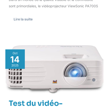
sont primordiales, le vidéoprojecteur ViewSonic PA700S
Lire la suite
Test
Oct
du
14
vidéo-
projecteur
2025
Viewsonic
PX703HDH
:
performance
1080p
éblouissante
Test du vidéo-