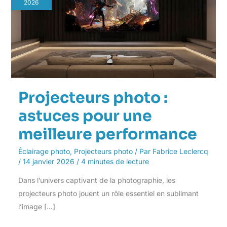
astuces
2026
pour
une
meilleure
performance
Projecteurs photo :
astuces pour une
meilleure performance
Éclairage photo
,
Projecteurs photo
/ Par
Fabrice Leclercq
/
14 janvier 2026
/
4 minutes de lecture
Dans l’univers captivant de la photographie, les
projecteurs photo jouent un rôle essentiel en sublimant
l’image […]