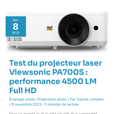
Test
Nov
du
8
projecteur
laser
2025
Viewsonic
PA700S
:
performance
4500
Test du projecteur laser
LM
Full
Viewsonic PA700S :
HD
performance 4500 LM
Full HD
Éclairage photo
,
Projecteurs photo
/ Par
Sophie Lemaitre
/
8 novembre 2025
/
5 minutes de lecture
Dans un monde où la qualité visuelle et la commodité