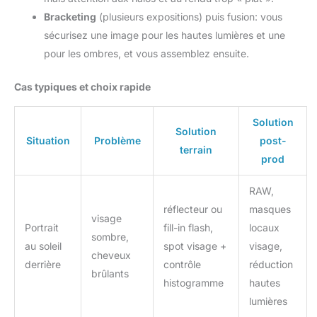
fermer le diaphragme. Si elles
/ 1500d 2000d, Rebel t100 /
sont sombres, augmenter
Bracketing
(plusieurs expositions) puis fusion: vous
3000d 4000d, Canon EOS
puissance ou ISO ou ouvrir le
200d Mark II, Canon EOS R50,
diaphragme 【Alimentation par
sécurisez une image pour les hautes lumières et une
Sony a850) Ce que vous
piles AA】Nécessite 4 piles AA,
obtenez: Photoolex FK310 Flash
pour les ombres, et vous assemblez ensuite.
non incluses. Pour une
LCD speedlite * 1, sac de
performance optimale, nous
protection * 1, support * 1, mode
recommandons des piles
d'emploi * 1, filtre de couleur *
alcalines 1,5V ou AA Ni-MH
Cas typiques et choix rapide
12PCS, service à la clientèle 7 *
rechargeables. Inclut indication
24h et 24 mois de garantie
de batterie faible, support
alimentation externe CP-E4 pour
Solution
recyclage plus rapide,
Solution
économie d'énergie et
Situation
Problème
post-
terrain
protection contre la surchauffe
prod
RAW,
réflecteur ou
masques
visage
Portrait
fill-in flash,
locaux
sombre,
au soleil
spot visage +
visage,
cheveux
derrière
contrôle
réduction
brûlants
histogramme
hautes
lumières