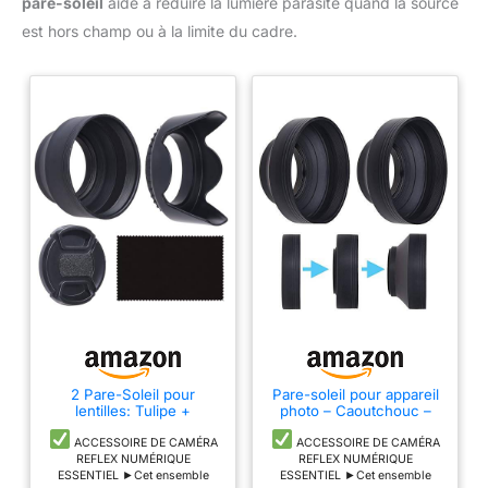
pare-soleil
aide à réduire la lumière parasite quand la source
est hors champ ou à la limite du cadre.
2 Pare-Soleil pour
Pare-soleil pour appareil
lentilles: Tulipe +
photo – Caoutchouc –
Caoutchouc – 1 Bouchon
Ensemble de 2 – Pliable
d'objectif – Réduit Les
en 3 étapes – Pare-soleil
ACCESSOIRE DE CAMÉRA
ACCESSOIRE DE CAMÉRA
Reflets des lentilles –
– Réduit les reflets des
REFLEX NUMÉRIQUE
REFLEX NUMÉRIQUE
Protège Contre la lumière
lentilles – Protège contre
ESSENTIEL ►Cet ensemble
ESSENTIEL ►Cet ensemble