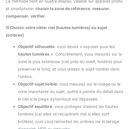
La méthode tient en quatre étapes, valable sur appareil photo
et smartphone:
choisir la zone de référence
,
mesurer
,
compenser
,
vérifier
.
1) Choisir votre cible: ciel (hautes lumières) ou sujet
(ombres)
Objectif silhouette
: vous devez « exposer pour les
hautes lumières
». Concrètement, vous mesurez sur la
zone la plus lumineuse (ciel près du soleil, fenêtre) pour
préserver le fond, et vous laissez le sujet tomber dans
l’ombre.
Objectif sujet lisible
: vous mesurez sur le visage ou la
zone importante du sujet, quitte à perdre du détail dans
le ciel si la plage dynamique est dépassée.
Objectif équilibré
: vous protégez d’abord les hautes
lumières (car elles se récupèrent mal si elles sont
brûlées), puis vous remontez les ombres via éclairage
d’appoint, HDR ou retouche.