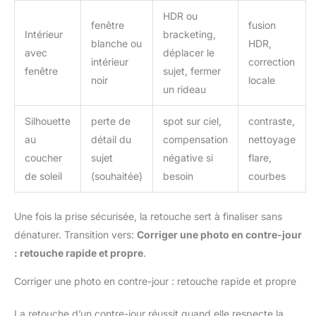
HDR ou
fenêtre
fusion
Intérieur
bracketing,
blanche ou
HDR,
avec
déplacer le
intérieur
correction
fenêtre
sujet, fermer
noir
locale
un rideau
Silhouette
perte de
spot sur ciel,
contraste,
au
détail du
compensation
nettoyage
coucher
sujet
négative si
flare,
de soleil
(souhaitée)
besoin
courbes
Une fois la prise sécurisée, la retouche sert à finaliser sans
dénaturer. Transition vers:
Corriger une photo en contre-jour
: retouche rapide et propre
.
Corriger une photo en contre-jour : retouche rapide et propre
La retouche d’un contre-jour réussit quand elle respecte la