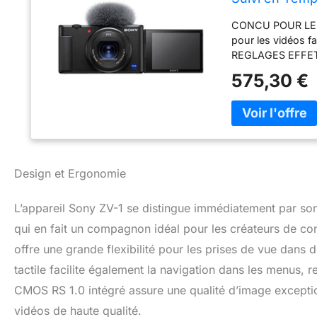
vidéo 4K HDR,
CONCU POUR LE V
pour les vidéos f
REGLAGES EFFET P
de l'exposition
575,30 €
directionnel 3-ca
traitement d'ima
Design et Ergonomie
L’appareil Sony ZV-1 se distingue immédiatement par son
qui en fait un compagnon idéal pour les créateurs de co
offre une grande flexibilité pour les prises de vue dans d
tactile facilite également la navigation dans les menus, re
CMOS RS 1.0 intégré assure une qualité d’image exception
vidéos de haute qualité.