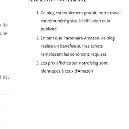
s de
 une
l est