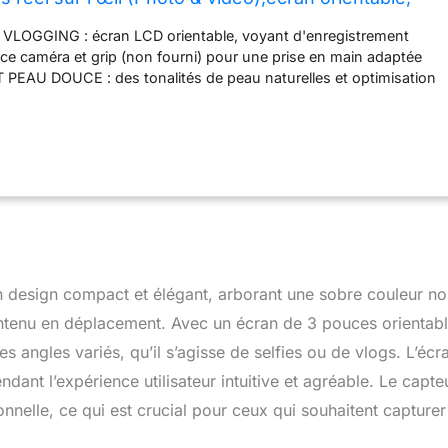
 Micro directionnel 3 Capsules intégré)-Noir
LOGGING : écran LCD orientable, voyant d'enregistrement
ace caméra et grip (non fourni) pour une prise en main adaptée
EAU DOUCE : des tonalités de peau naturelles et optimisation
 du visage ENREGISTREMENT DU SON HAUTE QUALITE : micro
psules intégré et pare-vent founi avec l'appareil Moteur de
ge BIONZ X
 design compact et élégant, arborant une sobre couleur no
ntenu en déplacement. Avec un écran de 3 pouces orientable
es angles variés, qu’il s’agisse de selfies ou de vlogs. L’écr
ndant l’expérience utilisateur intuitive et agréable. Le capte
nelle, ce qui est crucial pour ceux qui souhaitent capturer