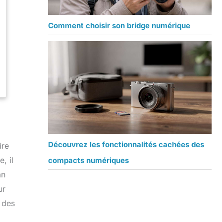
Comment choisir son bridge numérique
Découvrez les fonctionnalités cachées des
ire
, il
compacts numériques
an
ur
 des