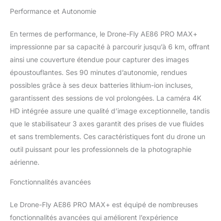
minutes. Contrôle précis
: Les commandes
Performance et Autonomie
intuitives et la
transmission stable
En termes de performance, le Drone-Fly AE86 PRO MAX+
assurent un pilotage
impressionne par sa capacité à parcourir jusqu’à 6 km, offrant
fluide et précis.
ainsi une couverture étendue pour capturer des images
époustouflantes. Ses 90 minutes d’autonomie, rendues
possibles grâce à ses deux batteries lithium-ion incluses,
garantissent des sessions de vol prolongées. La caméra 4K
HD intégrée assure une qualité d’image exceptionnelle, tandis
que le stabilisateur 3 axes garantit des prises de vue fluides
et sans tremblements. Ces caractéristiques font du drone un
outil puissant pour les professionnels de la photographie
aérienne.
Fonctionnalités avancées
Le Drone-Fly AE86 PRO MAX+ est équipé de nombreuses
fonctionnalités avancées qui améliorent l’expérience