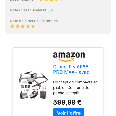
Notes des utilisateurs 5/5
Note de 5 pour 5 utilisateurs
Drone-Fly AE86
PRO MAX+ avec
caméra 4K HD et
Conception compacte et
stabilisateur 3 axes,
pliable : Ce drone de
90 minutes vol (2
poche se replie
batteries), 6Km
facilement pour un
distance, pour
599,99 €
transport aisé avec ses
amateur et
dimensions de 20 cm x
professionnel
9,5 cm une fois plié.
2024/2025 (gris)