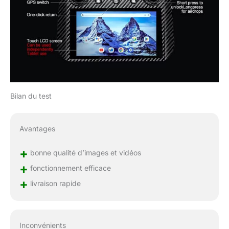
Bilan du test
Avantages
+
bonne qualité d’images et vidéos
+
fonctionnement efficace
+
livraison rapide
Inconvénients