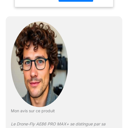
Stabilité et maniabilité :
Avec ses 4 hélices et son
châssis robuste, ce
drone offre une
excellente stabilité en vol
et une grande maniabilité
allant jusqu'à 6
kilomètres. Caméra
intégrée qualité 4K HD:
Équipé d'une caméra
embarquée, il permet de
capturer des vidéos et
des photos aériennes de
qualité. Autonomie
prolongée : Grâce à sa
batterie puissante,
profitez d'une autonomie
de vol allant jusqu'à 45
Mon avis sur ce produit
minutes. Contrôle précis
: Les commandes
Le Drone-Fly AE86 PRO MAX+ se distingue par sa
intuitives et la