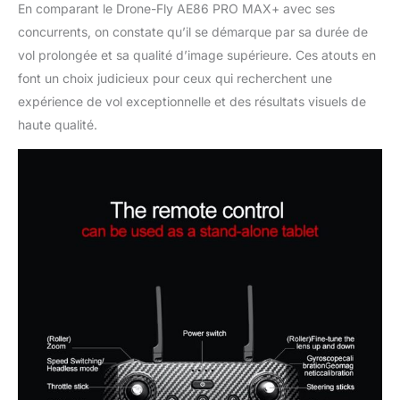
En comparant le Drone-Fly AE86 PRO MAX+ avec ses
concurrents, on constate qu’il se démarque par sa durée de
vol prolongée et sa qualité d’image supérieure. Ces atouts en
font un choix judicieux pour ceux qui recherchent une
expérience de vol exceptionnelle et des résultats visuels de
haute qualité.