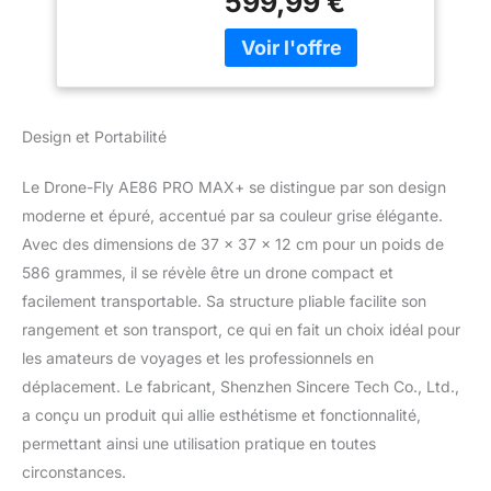
599,99 €
transport aisé avec ses
amateur et
dimensions de 20 cm x
professionnel
9,5 cm une fois plié.
2024/2025 (gris)
Stabilité et maniabilité :
Avec ses 4 hélices et son
châssis robuste, ce
Design et Portabilité
drone offre une
excellente stabilité en vol
Le Drone-Fly AE86 PRO MAX+ se distingue par son design
et une grande maniabilité
allant jusqu'à 6
moderne et épuré, accentué par sa couleur grise élégante.
kilomètres. Caméra
Avec des dimensions de 37 x 37 x 12 cm pour un poids de
intégrée qualité 4K HD:
586 grammes, il se révèle être un drone compact et
Équipé d'une caméra
facilement transportable. Sa structure pliable facilite son
embarquée, il permet de
rangement et son transport, ce qui en fait un choix idéal pour
capturer des vidéos et
des photos aériennes de
les amateurs de voyages et les professionnels en
qualité. Autonomie
déplacement. Le fabricant, Shenzhen Sincere Tech Co., Ltd.,
prolongée : Grâce à sa
a conçu un produit qui allie esthétisme et fonctionnalité,
batterie puissante,
permettant ainsi une utilisation pratique en toutes
profitez d'une autonomie
de vol allant jusqu'à 45
circonstances.