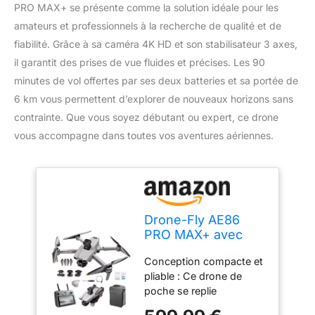
PRO MAX+ se présente comme la solution idéale pour les
amateurs et professionnels à la recherche de qualité et de
fiabilité. Grâce à sa caméra 4K HD et son stabilisateur 3 axes,
il garantit des prises de vue fluides et précises. Les 90
minutes de vol offertes par ses deux batteries et sa portée de
6 km vous permettent d’explorer de nouveaux horizons sans
contrainte. Que vous soyez débutant ou expert, ce drone
vous accompagne dans toutes vos aventures aériennes.
Drone-Fly AE86
PRO MAX+ avec
caméra 4K HD et
Conception compacte et
stabilisateur 3 axes,
pliable : Ce drone de
90 minutes vol (2
poche se replie
batteries), 6Km
facilement pour un
distance, pour