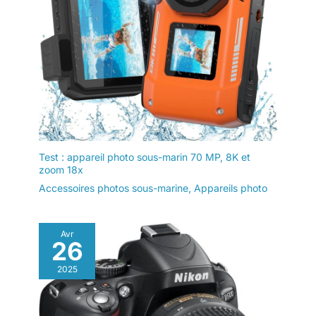
Test : appareil photo sous-marin 70 MP, 8K et
zoom 18x
Accessoires photos sous-marine
,
Appareils photo
Avr
26
2025