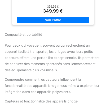
très éloignés avec une précision et une netteté remarquables.
Vidéo Full HD 1080p : capturez les moindres détails avec une
399,99 €
portée exceptionnelle Batterie 260 mAh & Autonomie jusqu'à 5
349,99 €
jours (IP67)
Compacité et portabilité
Pour ceux qui voyagent souvent ou qui recherchent un
appareil facile à transporter, les bridges avec leurs petits
capteurs offrent une portabilité exceptionnelle. Ils permettent
de capturer des moments spontanés sans l’encombrement
des équipements plus volumineux.
Comprendre comment les capteurs influencent la
fonctionnalité des appareils bridge nous mène à explorer leur
intégration dans ces appareils polyvalents.
Capteurs et fonctionnalité des appareils bridge