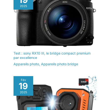
2025
Test : sony RX10 III, le bridge compact premium
par excellence
Appareils photo
,
Appareils photo bridge
Fév
19
2025