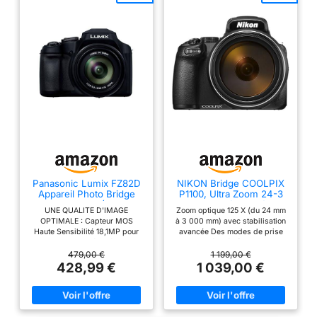
Panasonic Lumix FZ82D
NIKON Bridge COOLPIX
Appareil Photo Bridge
P1100, Ultra Zoom 24-3
Zoom Puissant (Capteur
000mm, vidéo 4K, écran
UNE QUALITE D'IMAGE
Zoom optique 125 X (du 24 mm
18MP, Zoom Lumix 60x
orientable
OPTIMALE : Capteur MOS
à 3 000 mm) avec stabilisation
F2.8-5.9, Grand Angle
Haute Sensibilité 18,1MP pour
avancée Des modes de prise
20mm, Viseur OLED,
des photos détaillées -
de vue améliorés (comme mode
Ecran Tactile, Vidéo 4K,
Stabilisation Power O.I.S. pour
oiseaux ou Lune) pour allier
479,00 €
1 199,00 €
Stabilisation) Noir
des images nettes, même à
précision et créativité Vidéo
428,99 €
1 039,00 €
main levée UN OBJECTIF
UHD 4K avec toute la puissance
ULTRA POLYVALENT : Zoom
d’un super téléobjectif Une
Lumix ultra puissant 60x avec
conception étudiée pour des
grand angle 20mm (20-
prises de vue sans effort au
1200mm) pour aller au plus
super téléobjectif