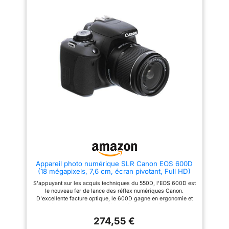
automatique des motifs garantit
d'appareil photo: Optique.
des résultats de qualité
PictBridge. Poids: 475 g.
supérieure Capturez des
Couleur du produit: Noir
moments spontanés â€“ dans
des vidéos Full HD créatives ou
des clichés vidéo des points
culminants de la journée
Enregistrez en toute confiance :
grce à la mise au point
automatique précise, au viseur
optique, à la prise de vue en
rafale jusqu'à 3 images par
seconde et au processeur
d'image DIGIC 4, vous pouvez
facilement capturer l'instant et
regarder le résultat directement
sur l'écran LCD de 7,5 cm ou
partager via Wi-Fi et NFC
Contenu de la livraison : boîtier
noir EOS 2000D ; EF-S 18-55
mm F3.5-5.6 III ; Å“illeton EF ;
Appareil photo numérique SLR Canon EOS 600D
couvercle de boîtier d'appareil
(18 mégapixels, 7,6 cm, écran pivotant, Full HD)
photo R-F-3 ; sangle EW-400D ;
batterie LP-E10 ; chargeur de
S'appuyant sur les acquis techniques du 550D, l'EOS 600D est
batterie LC-E10E ; cble
le nouveau fer de lance des réflex numériques Canon.
d'alimentation pour chargeur de
D'excellente facture optique, le 600D gagne en ergonomie et
batterie ; cache objectif ;
en confort d'utilisation en s'offrant l'écran articulé du 60D et le
bouchon d'objectif ; instructions
pilotage du flash sans fil. Jouissant d'un héritage sans fausse
(français non garanti). Première
274,55 €
note, le 600D reprend à son compte les principaux atouts de
étape L'objectif ne contient pas