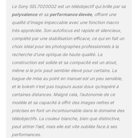
détails, en toute
Le Sony SEL70200G2 est un téléobjectif qui brille par sa
simplicité. Utilisez le
téléconvertisseur 2x
polyvalence
et sa
performance élevée
, offrant une
pour profiter de toutes
qualité d’image impeccable avec une fonction macro
les capacités macro de
très appréciée. Son autofocus est rapide et silencieux,
cet objectif et réalisez
complété par une stabilisation efficace, ce qui en fait un
des gros plans d'une
netteté exceptionnelle.
choix idéal pour les photographes professionnels à la
MISE AU POINT
recherche d’une optique de haute qualité. La
AUTOMATIQUE RAPIDE
construction est solide et sa compacité est un atout,
ET PRÉCISE Capturez
même si le prix peut sembler élevé pour certains. La
l'instant! Compatible
avec les appareils photo
bague de mise au point en manuel est un peu sensible,
Alpha de Sony, pour une
et le bokeh n’est pas toujours aussi doux qu’espéré à
vitesse et une précision
certaines distances. Malgré cela, l’autonomie de ce
inégalées. Mise au point
modèle et sa capacité à offrir des images nettes et
automatique fluide et
précise pour vos photos
précises en font un incontournable dans le domaine des
et vidéos (aussi en 4K
téléobjectifs. La couleur blanche, bien que distinctive,
120p). ULTRA-LÉGER ET
peut attirer l’œil, mais elle est vite oubliée face à ses
RÉSISTANT Design
performances.
résistant à la poussière