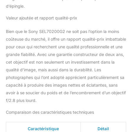
les amateurs de voyages
d’épingle.
et de plein air. VIVEZ
UNE EXPÉRIENCE
Valeur ajoutée et rapport qualité-prix
OPTIMALE Profitez d'un
contrôle parfait. Ajustez
Bien que le Sony SEL70200G2 ne soit pas l’option la moins
facilement les réglages
coûteuse du marché, il offre un rapport qualité-prix imbattable
d'ouverture avec la
fonction DeClick.
pour ceux qui recherchent une qualité professionnelle et une
Transportez votre
grande fiabilité. Avec une garantie constructeur de deux ans,
équipement en toute
cet objectif est non seulement un investissement dans la
sécurité grâce au
qualité d’image, mais aussi dans la durabilité. Les
verrouillage du zoom.
Boutons et réglages
photographes qui l’ont adopté apprécient particulièrement sa
personnalisés.
capacité à produire des images nettes et éclatantes, sans
avoir à se soucier du poids et de l’encombrement d’un objectif
f/2.8 plus lourd.
Comparaison des caractéristiques techniques
Caractéristique
Détail