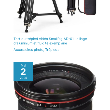
Test du trépied vidéo SmallRig AD-01 : alliage
d’aluminium et fluidité exemplaire
Accessoires photo
,
Trépieds
Mai
2
2025