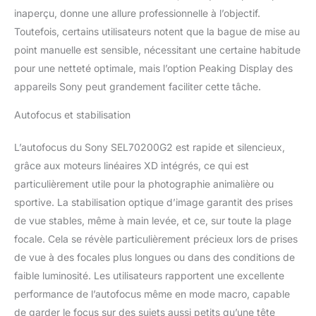
netteté exceptionnelle.
inaperçu, donne une allure professionnelle à l’objectif.
MISE AU POINT
Toutefois, certains utilisateurs notent que la bague de mise au
AUTOMATIQUE RAPIDE
point manuelle est sensible, nécessitant une certaine habitude
ET PRÉCISE Capturez
pour une netteté optimale, mais l’option Peaking Display des
l'instant! Compatible
avec les appareils photo
appareils Sony peut grandement faciliter cette tâche.
Alpha de Sony, pour une
vitesse et une précision
Autofocus et stabilisation
inégalées. Mise au point
automatique fluide et
L’autofocus du Sony SEL70200G2 est rapide et silencieux,
précise pour vos photos
grâce aux moteurs linéaires XD intégrés, ce qui est
et vidéos (aussi en 4K
particulièrement utile pour la photographie animalière ou
120p). ULTRA-LÉGER ET
sportive. La stabilisation optique d’image garantit des prises
RÉSISTANT Design
résistant à la poussière
de vue stables, même à main levée, et ce, sur toute la plage
et à l'humidité.
focale. Cela se révèle particulièrement précieux lors de prises
Traitement de la lentille
de vue à des focales plus longues ou dans des conditions de
au fluor pour repousser
faible luminosité. Les utilisateurs rapportent une excellente
l'eau, la graisse et autres
contaminants. Le
performance de l’autofocus même en mode macro, capable
compagnon idéal pour
de garder le focus sur des sujets aussi petits qu’une tête