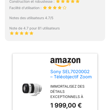
Construction et robustesse :
Facilité d’utilisation :
Notes des utilisateurs 4.7/5
Note de 4.7 pour 81 utilisateurs
Sony SEL70200G2
– Téléobjectif Zoom
70-200 mm F4 G
IMMORTALISEZ DES
pour Plein Format
DÉTAILS
et APS-C (léger,
EXCEPTIONNELS À
Monture E, idéal
DISTANCE Des lentilles
pour la Nature, Le
1 999,00 €
en verre innovantes pour
Sport et Les