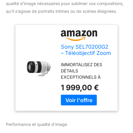
qualité d’image nécessaires pour sublimer vos compositions,
qu’il s’agisse de portraits intimes ou de scènes éloignées.
Sony SEL70200G2
– Téléobjectif Zoom
70-200 mm F4 G
IMMORTALISEZ DES
pour Plein Format
DÉTAILS
et APS-C (léger,
EXCEPTIONNELS À
Monture E, idéal
DISTANCE Des lentilles
pour la Nature, Le
1 999,00 €
en verre innovantes pour
Sport et Les
une qualité d'image
Portraits,
exceptionnelle. Idéal
Compatible avec
pour photographier la vie
Les séries A7, ZV-
sauvage, réaliser des
E10, A6400, A6700)
portraits et plus encore.
Performance et qualité d’image
Excellentes capacités