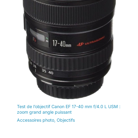
Test de l’objectif Canon EF 17-40 mm f/4.0 L USM :
zoom grand angle puissant
Accessoires photo
,
Objectifs