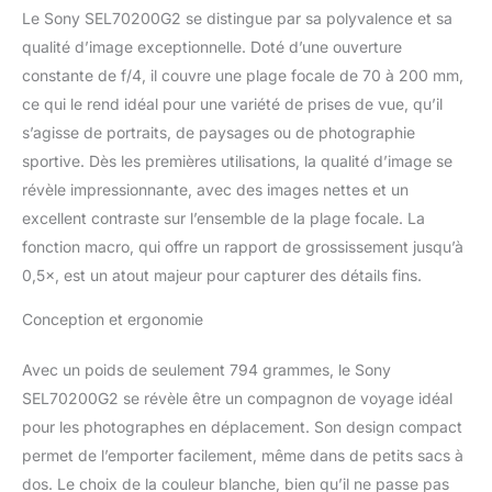
macro. Mise au point
Le Sony SEL70200G2 se distingue par sa polyvalence et sa
automatique rapide et
précise pour vos photos
qualité d’image exceptionnelle. Doté d’une ouverture
et vidéos 4K. Design
constante de f/4, il couvre une plage focale de 70 à 200 mm,
léger et durable, résistant
ce qui le rend idéal pour une variété de prises de vue, qu’il
à la poussière. Contrôle
s’agisse de portraits, de paysages ou de photographie
optimal et fonctions
sportive. Dès les premières utilisations, la qualité d’image se
personnalisées.
Associez-le à votre
révèle impressionnante, avec des images nettes et un
appareil photo Alpha de
excellent contraste sur l’ensemble de la plage focale. La
Sony pour débloquer de
fonction macro, qui offre un rapport de grossissement jusqu’à
nouvelles
0,5×, est un atout majeur pour capturer des détails fins.
fonctionnalités. AU PLUS
PRÈS DE VOTRE SUJET
Conception et ergonomie
Dans les moindres
détails, en toute
simplicité. Utilisez le
Avec un poids de seulement 794 grammes, le Sony
téléconvertisseur 2x
SEL70200G2 se révèle être un compagnon de voyage idéal
pour profiter de toutes
pour les photographes en déplacement. Son design compact
les capacités macro de
permet de l’emporter facilement, même dans de petits sacs à
cet objectif et réalisez
dos. Le choix de la couleur blanche, bien qu’il ne passe pas
des gros plans d'une