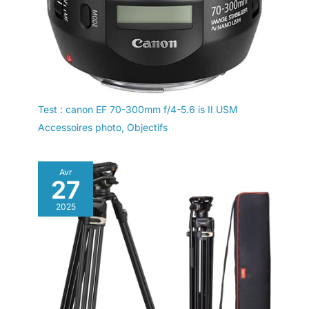
Test : canon EF 70-300mm f/4-5.6 is II USM
Accessoires photo
,
Objectifs
Avr
27
2025