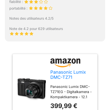
fiabilité :
portabilité :
Notes des utilisateurs 4.2/5
Note de 4.2 pour 629 utilisateurs
Panasonic Lumix
DMC-TZ71
Appareils Photo
Panasonic Lumix DMC-
Numériques 12.8
TZ71EG - Digitalkamera -
Mpix Zoom Optique
Kompaktkamera - 12.1
30 x- Version
Mpix - 30 x optischer
étrangère
399,99 €
Zoom - Leica - Wi-Fi,