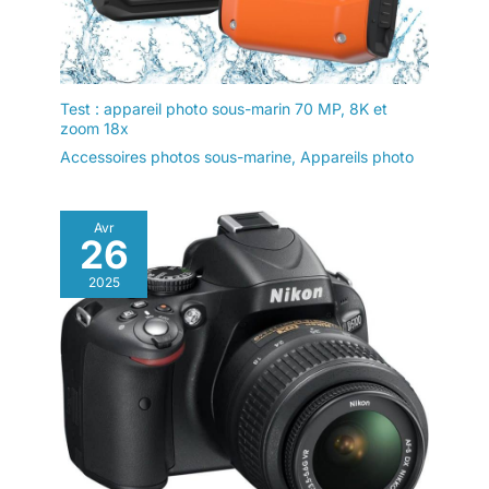
Test : appareil photo sous-marin 70 MP, 8K et
zoom 18x
Accessoires photos sous-marine
,
Appareils photo
Avr
26
2025