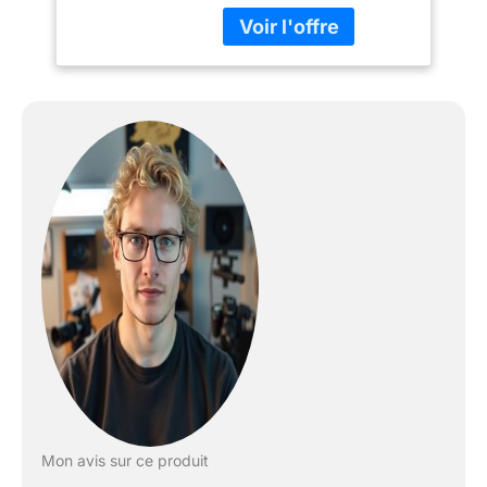
NFC - Schwarz Poids du
colis: 1.366 pounds
Compatible devices:
SD,SDHC,SDXC
Dimensions de
l'emballage de l'article:
13.8 L x 6.6 H x 13.6 W
(centimeters)
Mon avis sur ce produit