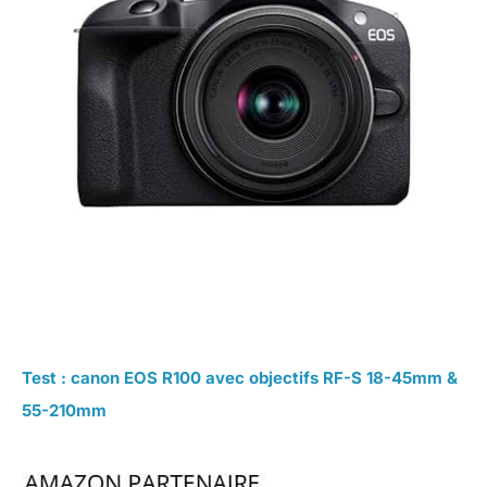
Test : canon EOS R100 avec objectifs RF-S 18-45mm &
55-210mm