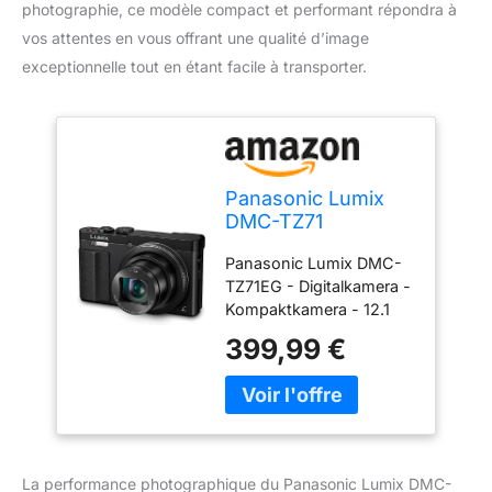
photographie, ce modèle compact et performant répondra à
vos attentes en vous offrant une qualité d’image
exceptionnelle tout en étant facile à transporter.
Panasonic Lumix
DMC-TZ71
Appareils Photo
Panasonic Lumix DMC-
Numériques 12.8
TZ71EG - Digitalkamera -
Mpix Zoom Optique
Kompaktkamera - 12.1
30 x- Version
Mpix - 30 x optischer
étrangère
399,99 €
Zoom - Leica - Wi-Fi,
NFC - Schwarz Poids du
colis: 1.366 pounds
Compatible devices:
SD,SDHC,SDXC
Dimensions de
La performance photographique du Panasonic Lumix DMC-