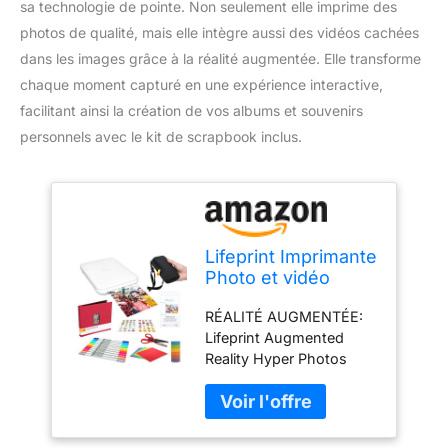
sa technologie de pointe. Non seulement elle imprime des
photos de qualité, mais elle intègre aussi des vidéos cachées
dans les images grâce à la réalité augmentée. Elle transforme
chaque moment capturé en une expérience interactive,
facilitant ainsi la création de vos albums et souvenirs
personnels avec le kit de scrapbook inclus.
Lifeprint Imprimante
Photo et vidéo
Portable 3x4.5
RÉALITÉ AUGMENTÉE:
(Blanc) Kit de
Lifeprint Augmented
Scrapbook
Reality Hyper Photos
peut intégrer une vidéo à
l'intérieur de vos photos
pour qu'elles prennent
vie de manière magique