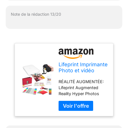
Note de la rédaction 13/20
Lifeprint Imprimante
Photo et vidéo
Portable 3x4.5
RÉALITÉ AUGMENTÉE:
(Blanc) Kit de
Lifeprint Augmented
Scrapbook
Reality Hyper Photos
peut intégrer une vidéo à
l'intérieur de vos photos
pour qu'elles prennent
vie de manière magique
dans vos mains.