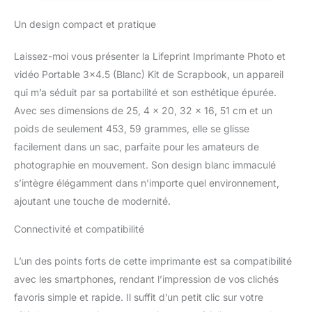
dans vos mains.
Un design compact et pratique
IMPRIMANTE PHOTO
PARTAGABLE AU
MONDE: Connectez-
Laissez-moi vous présenter la Lifeprint Imprimante Photo et
vous avec vos amis et
vidéo Portable 3×4.5 (Blanc) Kit de Scrapbook, un appareil
votre famille grâce à
qui m’a séduit par sa portabilité et son esthétique épurée.
l’application Lifeprint et
Avec ses dimensions de 25, 4 x 20, 32 x 16, 51 cm et un
partagez-leur
instantanément de vraies
poids de seulement 453, 59 grammes, elle se glisse
photos, où que vous
facilement dans un sac, parfaite pour les amateurs de
soyez dans le monde.
photographie en mouvement. Son design blanc immaculé
Aucune autre imprimante
s’intègre élégamment dans n’importe quel environnement,
photo au monde ne peut
le faire. Compatible avec
ajoutant une touche de modernité.
les appareils iOS et
Connectivité et compatibilité
Android. GRANDES
IMPRESSIONS AU
FORMAT: La plus grande
L’un des points forts de cette imprimante est sa compatibilité
impression photo 3x4.5
avec les smartphones, rendant l’impression de vos clichés
est deux fois plus grande
favoris simple et rapide. Il suffit d’un petit clic sur votre
que celle des autres