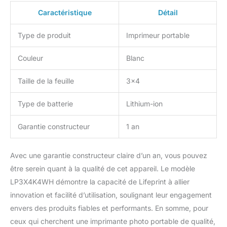
Apple Live Photos, des
GIF en mouvement, etc.
Caractéristique
Détail
Cet ensemble comprend:
1 imprimante Lifeprint, 1
Type de produit
Imprimeur portable
papier Zinc Lifeprint,
paquet de 40, 1 étui
Couleur
Blanc
souple pour appareil
photo, 6 pcs
Taille de la feuille
3×4
Scrapbooking Scissors,
un ensemble de 12
Type de batterie
Lithium-ion
marqueurs, un jeu de 50
autocollants, un album
Garantie constructeur
1 an
photo, un jeu de 6
rubans d’administration,
un paquet de papier
Avec une garantie constructeur claire d’un an, vous pouvez
cartonné couleur 54 pcs.
être serein quant à la qualité de cet appareil. Le modèle
LP3X4K4WH démontre la capacité de Lifeprint à allier
innovation et facilité d’utilisation, soulignant leur engagement
envers des produits fiables et performants. En somme, pour
ceux qui cherchent une imprimante photo portable de qualité,