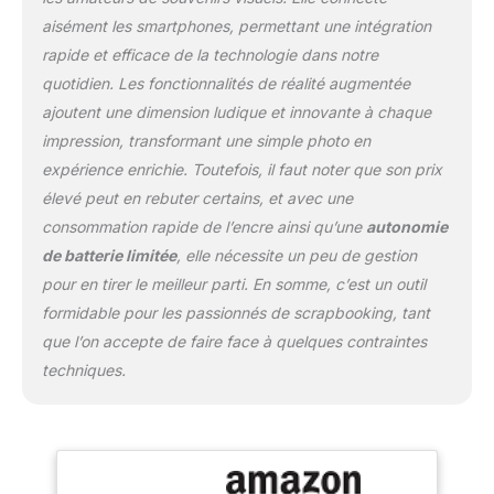
grande fait vraiment une
aisément les smartphones, permettant une intégration
différence. Les photos
rapide et efficace de la technologie dans notre
3x4,5 de Lifeprint sont
quotidien. Les fonctionnalités de réalité augmentée
aussi des autocollants!
ajoutent une dimension ludique et innovante à chaque
Parfait pour décorer vos
murs, albums photo et
impression, transformant une simple photo en
MacBook. CONNEXION
expérience enrichie. Toutefois, il faut noter que son prix
WIFI ET BLUETOOTH:
élevé peut en rebuter certains, et avec une
Connectez Lifeprint à
consommation rapide de l’encre ainsi qu’une
autonomie
votre réseau Wi-Fi
domestique et imprimez
de batterie limitée
, elle nécessite un peu de gestion
depuis n'importe où
pour en tirer le meilleur parti. En somme, c’est un outil
dans le monde. Imprimez
formidable pour les passionnés de scrapbooking, tant
facilement de vraies
que l’on accepte de faire face à quelques contraintes
photos de votre
téléphone en un seul clic.
techniques.
Imprimez des
instantanés enregistrés,
Facebook, Instagram,
Apple Live Photos, des
GIF en mouvement, etc.