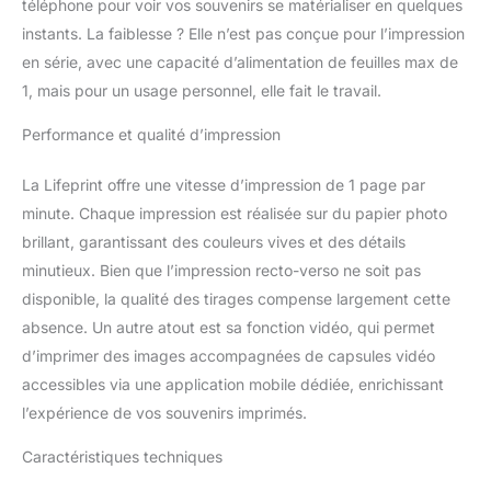
téléphone pour voir vos souvenirs se matérialiser en quelques
imprimantes photo 2x3
pouces. La taille plus
instants. La faiblesse ? Elle n’est pas conçue pour l’impression
grande fait vraiment une
en série, avec une capacité d’alimentation de feuilles max de
différence. Les photos
1, mais pour un usage personnel, elle fait le travail.
3x4,5 de Lifeprint sont
aussi des autocollants!
Performance et qualité d’impression
Parfait pour décorer vos
murs, albums photo et
La Lifeprint offre une vitesse d’impression de 1 page par
MacBook. CONNEXION
minute. Chaque impression est réalisée sur du papier photo
WIFI ET BLUETOOTH:
Connectez Lifeprint à
brillant, garantissant des couleurs vives et des détails
votre réseau Wi-Fi
minutieux. Bien que l’impression recto-verso ne soit pas
domestique et imprimez
disponible, la qualité des tirages compense largement cette
depuis n'importe où
absence. Un autre atout est sa fonction vidéo, qui permet
dans le monde. Imprimez
facilement de vraies
d’imprimer des images accompagnées de capsules vidéo
photos de votre
accessibles via une application mobile dédiée, enrichissant
téléphone en un seul clic.
l’expérience de vos souvenirs imprimés.
Imprimez des
instantanés enregistrés,
Caractéristiques techniques
Facebook, Instagram,