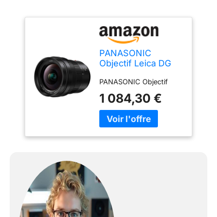
PANASONIC
Objectif Leica DG
Vario-Elmarit 8-
PANASONIC Objectif
18mm f/2.8-4
1 084,30 €