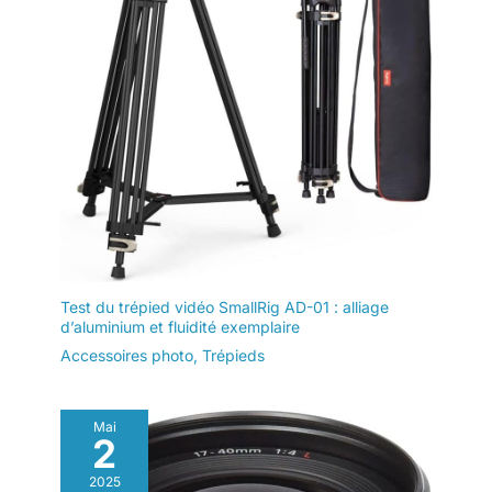
Test du trépied vidéo SmallRig AD-01 : alliage
d’aluminium et fluidité exemplaire
Accessoires photo
,
Trépieds
Mai
2
2025