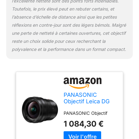
l’excellente netteté sont des points forts indéniables.
Toutefois, le prix élevé peut en rebuter certains, et
l’absence d’échelle de distance ainsi que les petites
réflexions en contre-jour sont des légers bémols. Malgré
une perte de netteté à certaines ouvertures, cet objectif
reste un choix solide pour ceux recherchant la
polyvalence et la performance dans un format compact.
PANASONIC
Objectif Leica DG
Vario-Elmarit 8-
PANASONIC Objectif
18mm f/2.8-4
1 084,30 €