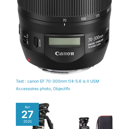
Test : canon EF 70-300mm f/4-5.6 is II USM
Accessoires photo
,
Objectifs
Avr
27
2025