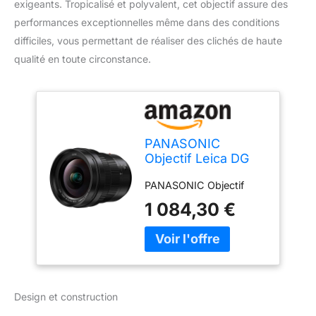
exigeants. Tropicalisé et polyvalent, cet objectif assure des
performances exceptionnelles même dans des conditions
difficiles, vous permettant de réaliser des clichés de haute
qualité en toute circonstance.
PANASONIC
Objectif Leica DG
Vario-Elmarit 8-
PANASONIC Objectif
18mm f/2.8-4
1 084,30 €
Design et construction