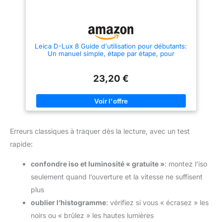
Leica D-Lux 8 Guide d'utilisation pour débutants:
Un manuel simple, étape par étape, pour
apprendre les commandes de l’appareil photo,
l’exposition, ... les techniques de prise de vue du
quotidien
23,20 €
Erreurs classiques à traquer dès la lecture, avec un test
rapide:
confondre iso et luminosité « gratuite »
: montez l’iso
seulement quand l’ouverture et la vitesse ne suffisent
plus
oublier l’histogramme
: vérifiez si vous « écrasez » les
noirs ou « brûlez » les hautes lumières