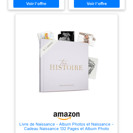
livre bebe naissance comporte
livre bebe naissance comporte
des pages pour les principales
des pages pour les principales
étapes, de la naissance jusqu'à
étapes, de la naissance jusqu’à
la première année du bébé puis
la première année du bébé puis
jusqu'à ses 5 ans. Ce album
jusqu'à ses 5 ans. Ce album
scrapbooking et d'étapes bébé
scrapbooking et d'étapes bébé
est facile à remplir pour pouvoir
est facile à remplir pour pouvoir
immortaliser tous les moments
immortaliser tous les moments
importants PLEIN DE PLACE
importants. PLEIN DE PLACE
POUR LES PHOTOS ET ÉCRIRE:
POUR LES PHOTOS ET ÉCRIRE :
Notre album photo enfant pour
Notre album photo enfant pour
coller et écrire contient tout ce
coller et écrire contient tout ce
dont vous avez besoin pour
dont vous avez besoin pour
raconter l'histoire de votre
raconter l'histoire de votre
bébé. Vous pouvez également
bébé. Vous pouvez également
l'utiliser comme cartes étape
l'utiliser comme cartes étape
bébé ou comme livre
bébé ou comme livre
scrapbooking. Avec des
scrapbooking. Avec des
illustrations modernes, simples
illustrations modernes, simples
et attrayantes. Fabriqué avec
et attrayantes. Fabriqué avec
des matériaux de qualité, une
des matériaux de qualité, une
couverture rigide et un papier
couverture rigide et un papier
de 190 g. L'album mesure 24
de 190 g. L'album mesure 24
cm x 22 cm CADEAU DE
cm x 22 cm. LE ALBUM DE
NAISSANCE POUR TOUTES LES
NAISSANCE EST LE CADEAU
OCCASIONS: Pour la révélation
IDÉAL : Pour la révélation du
du sexe du bébé, comme
sexe du bébé, comme cadeau
Livre de Naissance - Album Photos et Naissance -
cadeau baby shower, cadeau
baby shower, cadeau
Cadeau Naissance 132 Pages et Album Photo
personnalisé femme, cadeau
personnalisé femme, cadeau