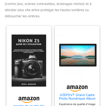
(contre-jour, scènes contrastées, éclairages mixtes) et à
décider plus vite entre protéger les hautes lumières ou
déboucher les ombres.
HZEPDVT Grand Cadre
Photo Numérique Album
Photo Numérique HD 32
Expérience de qualité d'image
Pouces, Lecture Murale,