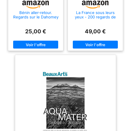
Bénin aller-retour.
La France sous leurs
Regards sur le Dahomey
yeux - 200 regards de
de 1930
photographes sur les
années 2020: 200
regards de photographes
25,00 €
49,00 €
sur les années 2020