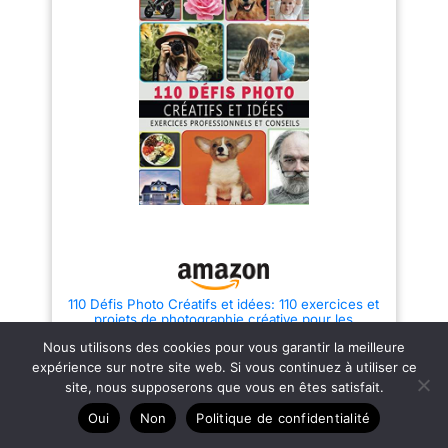
110 Défis Photo Créatifs et idées: 110 exercices et
projets de photographie créative pour les
photographes pour inspirer, motiver et développer
Nous utilisons des cookies pour vous garantir la meilleure
vos ... non daté, Paramètres de la Caméra et
Notes
12,14 €
expérience sur notre site web. Si vous continuez à utiliser ce
site, nous supposerons que vous en êtes satisfait.
Oui
Non
Politique de confidentialité