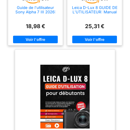
Guide de l'utilisateur
Leica D-Lux 8 GUIDE DE
Sony Alpha 7 III 2026:
L'UTILISATEUR: Manual
Manuel complet couvrant
complet des réglages,
la configuration, les
des commandes
commandes, l'exposition,
manuelles, de
18,98 €
25,31 €
la maîtrise de l'autofocus,
l'exposition, du flux de
le ... et les techniques de
travail DNG et des
prise de vue créatives.
techniques
photographiques
concrètes