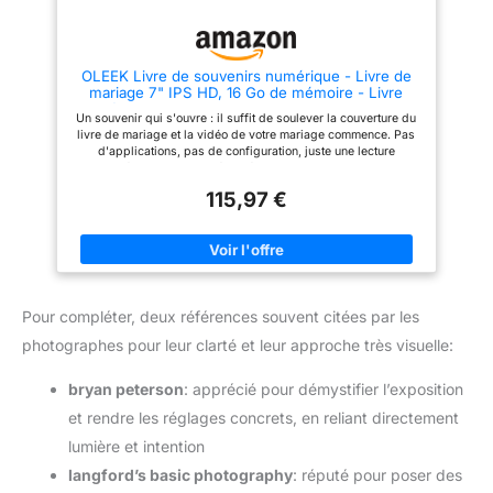
OLEEK Livre de souvenirs numérique - Livre de
mariage 7" IPS HD, 16 Go de mémoire - Livre
vidéo de mariage - Album photo de mariage -
Un souvenir qui s'ouvre : il suffit de soulever la couverture du
Album photo de mariage - Articles de mariage -
livre de mariage et la vidéo de votre mariage commence. Pas
Cadeaux
d'applications, pas de configuration, juste une lecture
instantanée de votre journée spéciale et des moments uniques
dans la vie PARTAGER AUJOURD'HUUn trésor demain : créez
115,97 €
un livre de souvenirs vivant que vous partagerez avec vos
enfants un jour — rempli d'amour, de rires et de tout ce qui
compte le plus. Voir tous les détails. Sentez chaque moment :
livre vidéo de mariage écran HD IPS de 7" avec haut-parleurs
intégrés et mémoire interne de 16 Go offrant des visuels clairs
et un son riche — stockez et jouez magnifiquement votre vidéo
de mariage, exactement comme votre histoire d'amour le
Pour compléter, deux références souvent citées par les
mérite. Fabriqué pour durer pour toujours : le livre numérique
enveloppé dans du lin de qualité supérieure avec des titres
photographes pour leur clarté et leur approche très visuelle:
élégants en aluminium, plus une mémoire réutilisable et une
batterie rechargeable, l'album vidéo est conçu pour protéger
votre jour le plus précieux pour les années à venir. Facile à
bryan peterson
: apprécié pour démystifier l’exposition
utiliser et à personnaliser : faites glisser et déposez vos
et rendre les réglages concrets, en reliant directement
vidéos et photos via USB (Mac et PC).
lumière et intention
langford’s basic photography
: réputé pour poser des