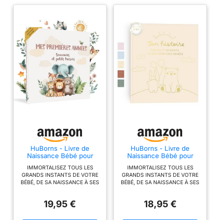
HuBorns - Livre de
HuBorns - Livre de
Naissance Bébé pour
Naissance Bébé pour
Coller des Photos et
Coller des Photos et
IMMORTALISEZ TOUS LES
IMMORTALISEZ TOUS LES
Écrire avec +50 Pages et
Écrire
GRANDS INSTANTS DE VOTRE
GRANDS INSTANTS DE VOTRE
Autocollants, Album
BÉBÉ, DE SA NAISSANCE À SES
BÉBÉ, DE SA NAISSANCE À SES
Photo Bebe de Première
5 ANS: Notre livre naissance
5 ANS : Notre livre naissance
Année jusqu'à ses 5,
bébé garcon et fille complet
bébé garcon et fille complet
Idéal comme Cadeau
19,95 €
18,95 €
comprend plus de 50 pages
comprend plus de 50 pages
Naissance (Amis,
souvenirs et convient aussi bien
souvenirs et convient aussi bien
Français)
aux filles qu'aux garçons. Le
aux filles qu'aux garçons. Le