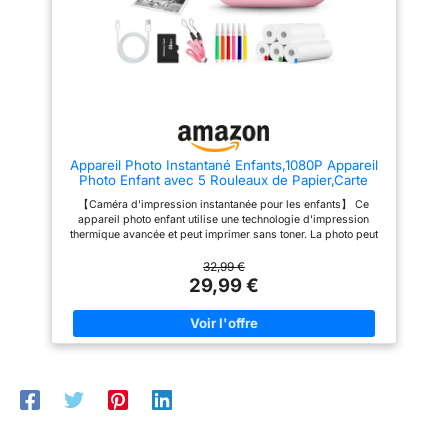
facilement. 【CAMÉRA À
IMPRESSION INSTANTANÉE
ZÉRO ENCRE POUR ENFANTS】
l'impression se fait par transfert
thermique et ne nécessite aucun
temps de séchage. Avec ce
produit, les enfants n'ont qu'à
appuyer sur le bouton photo
pour imprimer. La taille de
l'image imprimée est de: 1.89 x
3.34 pouces (4.8 x 8.5 cm)
Appareil Photo Instantané Enfants,1080P Appareil
.Remarque: Lorsque la batterie
Photo Enfant avec 5 Rouleaux de Papier,Carte
est trop faible, la photo ne peut
32GB et Stylos de Couleur,Appareil Photo
pas être imprimée ︎【Stimulez
【Caméra d'impression instantanée pour les enfants】 Ce
Numérique Portable pour Garçons et Filles de 3-
l'imagination et la créativité des
appareil photo enfant utilise une technologie d'impression
14 Ans (Rose)
enfants】 Cet appareil photo
thermique avancée et peut imprimer sans toner. La photo peut
numérique pour enfants avec 5
être imprimée en seulement 1 seconde après avoir appuyé sur
crayons de couleur. Les enfants
l'obturateur, et la photo sera également stockée dans la carte
32,99 €
peuvent prendre et imprimer
SD. Il aide à enregistrer la croissance heureuse des enfants, à
29,99 €
des photos, puis utiliser des
développer l'imagination et la créativité des enfants et à
crayons de couleur pour
améliorer le plaisir de l'interaction parent-enfant. 【Mettre à
gribouiller à leur guise, ce qui
niveau le papier d'impression couleur】 Dites adieu à
contribue à promouvoir et à
l'impression traditionnelle en noir et blanc, mise à niveau du
stimuler l'imagination et la
papier d'impression couleur (rouge / bleu / vert). Notre
créativité des enfants.
appareil photo instantané est livré avec 5 stylos colorés, les
【Contenu de la Boîte】
enfants peuvent instantanément imprimer, puis dessiner et
1*Appareil Photo Instantané
décorer leurs photos transformer chaque plan en un souvenir
pour Enfants, 1*Carte 32G,
tangible qu'ils peuvent tenir, partager et décorer
3*Rouleaux de Papier
immédiatement. 【Filtres drôles et cadres photo】 Nos
D'impression, 5*Stylos Colorés,
appareil photo ont plus de 30 effets divertissants! Parmi eux, 2