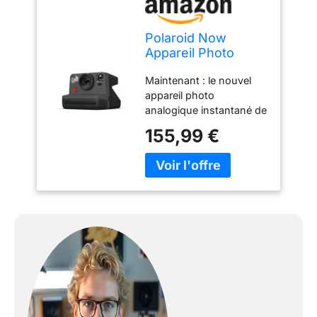
Polaroid Now
Appareil Photo
Instantané i-Type -
Maintenant : le nouvel
Noir - 9028
appareil photo
analogique instantané de
Polaroid dispose de tout
155,99 €
ce dont vous avez
besoin pour capturer
chaque moment de la vie
avec une photo Polaroid
originale Nouveau et
amélioré : maintenant
avec la mise au point
automatique, il est simple
de capturer les moments
comme vous les voyez,
de sorte que vous
pouvez les revivre