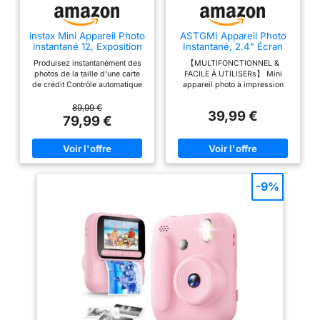
précis pour donner
l'impression à tout le
instax Mini Appareil Photo
ASTGMI Appareil Photo
monde Amusant coloré :
instantané 12, Exposition
Instantané, 2.4" Écran
disponible en 7 couleurs
Automatique avec
Appareil Photo Enfant
Produisez instantanément des
【MULTIFONCTIONNEL &
Objectif Selfie intégré,
avec Papier d'impression
du célèbre spectre
photos de la taille d'une carte
FACILE À UTILISERs】 Mini
Violet Lilas
et Carte 32GB, Mode
Polaroid Point SHOOT.
de crédit Contrôle automatique
appareil photo à impression
Selfie et Video, Cadeau
du flash intégré pour des
instantanée pour enfants, 1080P
Restez toujours :
Jouet pour Enfant
images idéales à chaque fois
vidéo haute définition , 16x
89,99 €
Garçons Filles de 3-14
39,99 €
maintenant compatible
avec une vitesse d'impression
zoom numérique, selfie, flash,
79,99 €
Ans(Rose)
avec les films i-Type et
rapide de 5 secondes Utilise
photographie accélérée, prise
tous les mini films instax - Taille
de vue en continu,5 jeux, cadre
600
d'impression : 54 (l) x 86 (H) -
photo de dessin animé, filtres,
Image : 46 (l) x 62 (H) mm
MP3, fonctions multiples pour
satisfaire les besoins différents
des enfants. 【2 LENTILLES & 1
-9%
CARTE 32GB】 Équipée de
deux objectifs avant et arrière,
en mode photo et vidéo, vous
pouvez passer librement aux
modes selfie, vos vidéos et
photos sont automatiquement
stockées sur une carte de
32G(La carte mémoire 32G est
incluse). Les fichiers peuvent
être transférés à l'ordinateur via
un câble USB et vous pouvez
également visualiser les photos