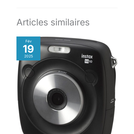
1*Cordon, 1*Câble USB,
autocollants à grande tête, 15 cadres photo, 6 miroirs haha, 5
1*Etiquette de Bande Dessinée,
filtres en couleur et 5 filtres peuvent être utilisés pour
1*Manuel de l'Utilisateur. Cette
l'enregistrement vidéo. Les enfants peuvent capturer des
caméra pour bébé est le cadeau
moments mémorables à tout moment, n'importe où et prendre
parfait pour les anniversaires,
Articles similaires
des photos et des vidéos amusantes. 【Multi-fonction】 Ce
le Nouvel An, Noël,
appareil photo enfant instantanée intègre plusieurs fonctions:
Thanksgiving et autres
impression instantanée, lumière rempli, vidéo 1080p, zoom 8x,
occasions spéciales.
prise de vue en accéléré, prise de vue continue, 4 jeux de
puzzle, lecteur MP3. Votre enfant aura sa première caméra
Fév
jouet. 【Bon choix de cadeaux】 comme l'un des meilleurs
19
cadeaux pour les enfants de 3 à 14 ans, en particulier les
anniversaires, Noël, le Nouvel An, l'Halloween, la Journée des
2025
enfants ou l'anniversaire. Ce n'est pas seulement un jouet, mais
aussi un outil créatif qui encourage l'exploration et la création
de mémoire sans avoir à se soucier d'utiliser un smartphone.