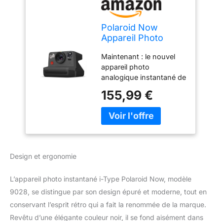
Polaroid Now
Appareil Photo
Instantané i-Type -
Maintenant : le nouvel
Noir - 9028
appareil photo
analogique instantané de
Polaroid dispose de tout
155,99 €
ce dont vous avez
besoin pour capturer
chaque moment de la vie
avec une photo Polaroid
originale Nouveau et
amélioré : maintenant
Design et ergonomie
avec la mise au point
automatique, il est simple
L’appareil photo instantané i-Type Polaroid Now, modèle
de capturer les moments
comme vous les voyez,
9028, se distingue par son design épuré et moderne, tout en
de sorte que vous
conservant l’esprit rétro qui a fait la renommée de la marque.
pouvez les revivre
Revêtu d’une élégante couleur noir, il se fond aisément dans