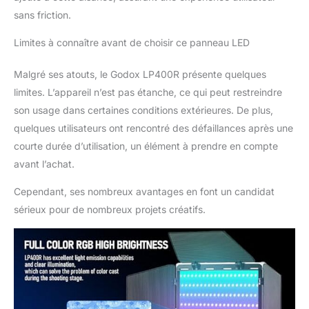
【Contrôle pratique de
sans friction.
l'application】
transformez votre
Limites à connaître avant de choisir ce panneau LED
smartphone en
console lumineuse
Malgré ses atouts, le Godox LP400R présente quelques
maître avec
limites. L’appareil n’est pas étanche, ce qui peut restreindre
l'application GODOX
son usage dans certaines conditions extérieures. De plus,
Light et portez votre
expérience avec la série
quelques utilisateurs ont rencontré des défaillances après une
GODOX Video Light.
courte durée d’utilisation, un élément à prendre en compte
Variation à distance,
avant l’achat.
choix de couleurs et
transitions rapides de
Cependant, ses nombreux avantages en font un candidat
scène – tout via
sérieux pour de nombreux projets créatifs.
l'application avec
magie Bluetooth.
Entrez dans un
royaume d'efficacité et
de créativité où chaque
tir vous appartient
【Doux et agréable