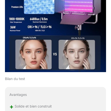
pour les yeux】les
lampes de studio
GODOX LP400 pour la
photographie avec des
écrans amovibles à 4
feuilles, offrent un
éclairage plus doux,
réduisent les ombres
dures et minimisent la
fatigue oculaire,
assurent une
expérience confortable
et agréable pendant
l'enregistrement vidéo,
la photographie,
Bilan du test
l'éclairage YouTube des
conférences et le
streaming en direct
Avantages
【Ultra fin et facile à
utiliser】Lampes de
+
Solide et bien construit
studio LED LP400