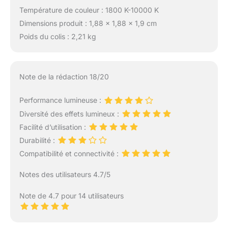
【Double
Température de couleur : 1800 K-10000 K
alimentation】Le
Dimensions produit : 1,88 x 1,88 x 1,9 cm
panneau lumineux LED
Poids du colis : 2,21 kg
GODOX LP400rgb peut
fonctionner avec le
courant alternatif via le
bloc d'alimentation
Note de la rédaction 18/20
fourni pour un
éclairage vidéo continu
Performance lumineuse :
ou profiter d'un
Diversité des effets lumineux :
fonctionnement sans fil
avec une batterie Li-ion
Facilité d’utilisation :
NP-F550 NP-750 ou
Durabilité :
NP-F970 (non incluse)
Compatibilité et connectivité :
lorsque vous prenez
des photos en plein air
Notes des utilisateurs 4.7/5
【Écran LCD】
dissipation de la
Note de 4.7 pour 14 utilisateurs
chaleur : les panneaux
LED sont un écran LCD
haute résolution