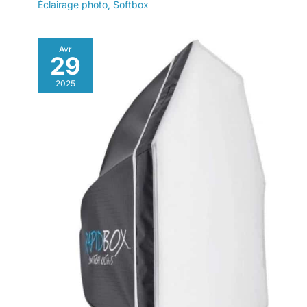
Éclairage photo
,
Softbox
refroidissement
lumineuse à 360°
efficace
pour le
positionnement de la
Avr
lumière souhaité.
29
Avec l'étui de
2025
transport sur mesure,
durable et résistant
aux chocs. Il est
parfait pour les
déplacements et offre
un éclairage
professionnel partout
où vous en avez
besoin, que vous
preniez des photos
en studio ou sur le
terrain. 【Double
alimentation】Le
panneau lumineux
LED GODOX
LP400rgb peut