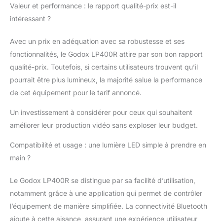
【Panneau LED RVB
Valeur et performance : le rapport qualité-prix est-il
Full Color】l'éclairage
intéressant ?
de photographie
GODOX LP400RGB
Avec un prix en adéquation avec sa robustesse et ses
offre une puissance
maximale de 36 W et
fonctionnalités, le Godox LP400R attire par son bon rapport
un éclairage de 6480
qualité-prix. Toutefois, si certains utilisateurs trouvent qu’il
lux/0,5 m pour un
pourrait être plus lumineux, la majorité salue la performance
éclairage lumineux.
de cet équipement pour le tarif annoncé.
Température de
couleur : 1800 K ~
Un investissement à considérer pour ceux qui souhaitent
10000 K, plage de
améliorer leur production vidéo sans exploser leur budget.
variation de 0 à 100 %,
teinte complète de 0 à
Compatibilité et usage : une lumière LED simple à prendre en
360 ° et saturation de
0 à 100 %. Avec un
main ?
indice CRI/TLCl de 96+,
assure une
Le Godox LP400R se distingue par sa facilité d’utilisation,
reproduction précise
notamment grâce à une application qui permet de contrôler
des couleurs, ce qui
l’équipement de manière simplifiée. La connectivité Bluetooth
rend vos images plus
vives et réalistes
ajoute à cette aisance, assurant une expérience utilisateur