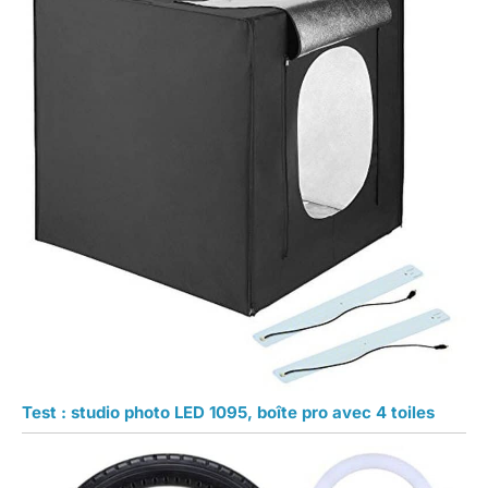
Test : studio photo LED 1095, boîte pro avec 4 toiles