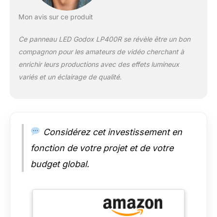
l'éclairage de
photographie
Mon avis sur ce produit
GODOX LP400RGB
offre une puissance
Ce panneau LED Godox LP400R se révèle être un bon
maximale de 36 W et
compagnon pour les amateurs de vidéo cherchant à
un éclairage de 6480
enrichir leurs productions avec des effets lumineux
lux/0,5 m pour un
éclairage lumineux.
variés et un éclairage de qualité.
Température de
couleur : 1800 K ~
10000 K, plage de
variation de 0 à 100
%, teinte complète de
Considérez cet investissement en
0 à 360 ° et
fonction de votre projet et de votre
saturation de 0 à 100
%. Avec un indice
budget global.
CRI/TLCl de 96+,
assure une
reproduction précise
des couleurs, ce qui
rend vos images plus