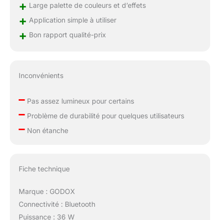
d'une épaisseur de
+
Large palette de couleurs et d’effets
seulement 0,74"/1,9 cm
+
Application simple à utiliser
et seulement 1,88
lb/855 g (sans
+
Bon rapport qualité-prix
poignée), le support en
forme de U vous
permet de régler l'angle
de la plaque lumineuse
Inconvénients
à 360° pour le
positionnement de la
–
Pas assez lumineux pour certains
lumière souhaité. Avec
–
l'étui de transport sur
Problème de durabilité pour quelques utilisateurs
mesure, durable et
–
Non étanche
résistant aux chocs. Il
est parfait pour les
déplacements et offre
un éclairage
Fiche technique
professionnel partout
où vous en avez
Marque : GODOX
besoin, que vous
Connectivité : Bluetooth
preniez des photos en
Puissance : 36 W
studio ou sur le terrain.