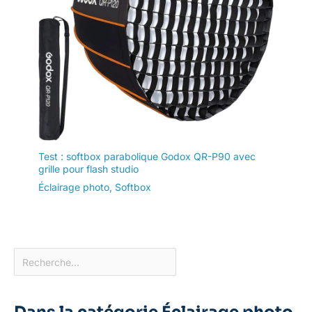
facilement les
paramètres
d'éclairage pour
contrôler avec
précision la
luminosité et la
température de
couleur. Les trous de
dissipation de la
chaleur assurent un
refroidissement
Test : softbox parabolique Godox QR-P90 avec
efficace
grille pour flash studio
Éclairage photo
,
Softbox