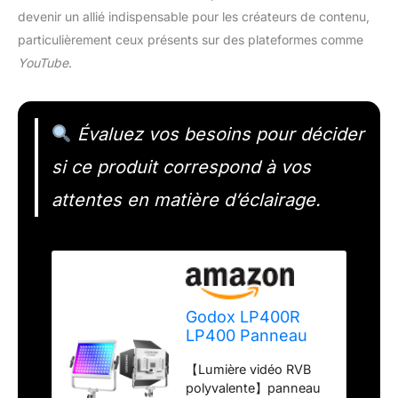
devenir un allié indispensable pour les créateurs de contenu,
particulièrement ceux présents sur des plateformes comme
YouTube
.
Évaluez vos besoins pour décider
si ce produit correspond à vos
attentes en matière d’éclairage.
Godox LP400R
LP400 Panneau
LED RVB avec
【Lumière vidéo RVB
contrôle par
polyvalente】panneau
Application,