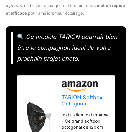
légèreté
, séduisant ceux qui recherchent une
solution rapide
et efficace
pour améliorer leur éclairage.
Ce modèle TARION pourrait bien
être le compagnon idéal de votre
prochain projet photo.
TARION Softbox
Octogonal
Montage Rapide -
Installation Instantanée
Softbox Bowens
– Ce grand softbox
120cm Pliable
octogonal de 120 cm
avec Grille Double