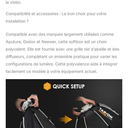
la vidéo.
ou les studios.
Applications Multiples –
Compatibilité et accessoires : Le bon choix pour votre
Parfait pour l’éclairage
installation ?
en hauteur et créer du
relief. Idéal pour les
portraits, les interviews,
Compatible avec des marques largement utilisées comme
les vidéos beauté, les
Aputure, Godox et Neewer, cette softbox est un choix
diffusions en direct et
polyvalent. Elle est fournie avec une grille nid d’abeille et des
la photographie de
diffuseurs, complétant un ensemble pratique pour varier les
nouveau-nés en
intérieur comme en
configurations de lumière. Cette polyvalence aide à intégrer
extérieur.
facilement ce modèle à votre équipement actuel.