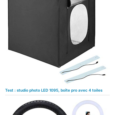
Test : studio photo LED 1095, boîte pro avec 4 toiles