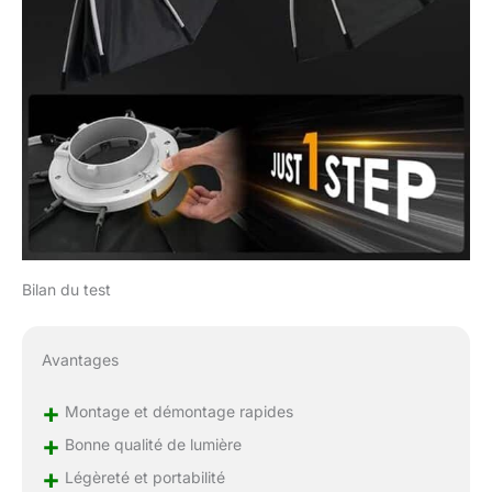
Bilan du test
Avantages
+
Montage et démontage rapides
+
Bonne qualité de lumière
+
Légèreté et portabilité