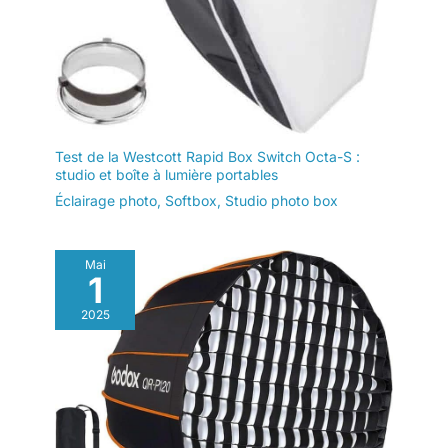
Test de la Westcott Rapid Box Switch Octa-S :
studio et boîte à lumière portables
Éclairage photo
,
Softbox
,
Studio photo box
Mai
1
2025