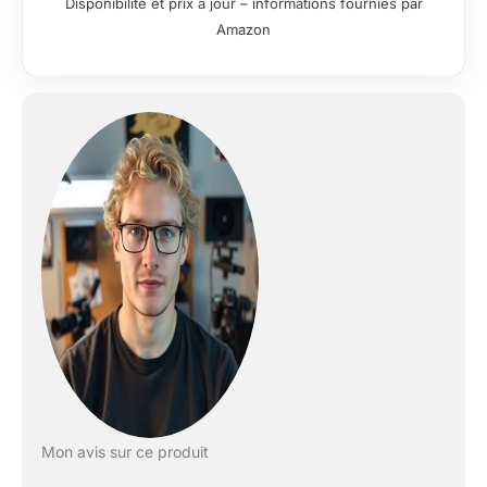
Disponibilité et prix à jour – informations fournies par
jusqu’à 80 % de
Amazon
temps par rapport
aux modèles
traditionnels. Idéal
pour les tournages
en rythme rapide.
Compatibilité Bowens
– Monté avec une
bague Bowens
standard en
aluminium, il est
compatible avec la
majorité des lampes
vidéos COB ou de
photographie. Le
support est amovible
et peut être remplacé
par d’autres anneaux
compatibles selon
vos besoins. Lumière
Mon avis sur ce produit
Adoucie et Répartie –