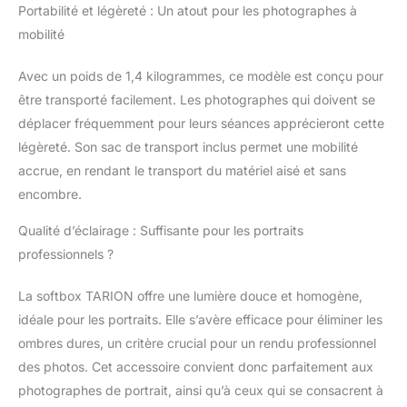
Portabilité et légèreté : Un atout pour les photographes à
besoins. Lumière
mobilité
Adoucie et Répartie –
La double couche de
diffusion et la grille nid
Avec un poids de 1,4 kilogrammes, ce modèle est conçu pour
d’abeille associées à un
être transporté facilement. Les photographes qui doivent se
intérieur argenté offrent
déplacer fréquemment pour leurs séances apprécieront cette
une lumière homogène.
légèreté. Son sac de transport inclus permet une mobilité
Ce système permet
d’adoucir précisément
accrue, en rendant le transport du matériel aisé et sans
les ombres et de
encombre.
rehausser la qualité
d’image globale.
Qualité d’éclairage : Suffisante pour les portraits
Transport Facilité –
professionnels ?
Pesant seulement
1400 g et replié à
La softbox TARION offre une lumière douce et homogène,
82×21,5×5 cm, ce
idéale pour les portraits. Elle s’avère efficace pour éliminer les
softbox est léger et
compact. Le sac de
ombres dures, un critère crucial pour un rendu professionnel
transport inclus facilite
des photos. Cet accessoire convient donc parfaitement aux
les déplacements entre
photographes de portrait, ainsi qu’à ceux qui se consacrent à
les scènes de shooting