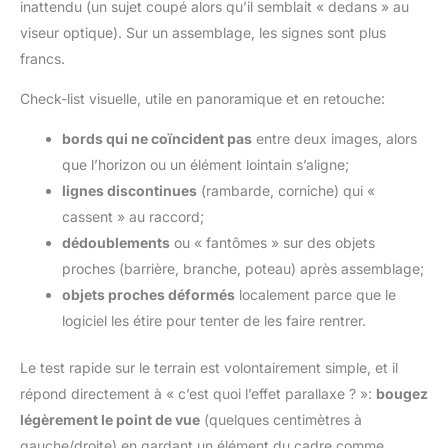
inattendu (un sujet coupé alors qu’il semblait « dedans » au
viseur optique). Sur un assemblage, les signes sont plus
francs.
Check-list visuelle, utile en panoramique et en retouche:
bords qui ne coïncident pas
entre deux images, alors
que l’horizon ou un élément lointain s’aligne;
lignes discontinues
(rambarde, corniche) qui «
cassent » au raccord;
dédoublements
ou « fantômes » sur des objets
proches (barrière, branche, poteau) après assemblage;
objets proches déformés
localement parce que le
logiciel les étire pour tenter de les faire rentrer.
Le test rapide sur le terrain est volontairement simple, et il
répond directement à « c’est quoi l’effet parallaxe ? »:
bougez
légèrement le point de vue
(quelques centimètres à
gauche/droite) en gardant un élément du cadre comme