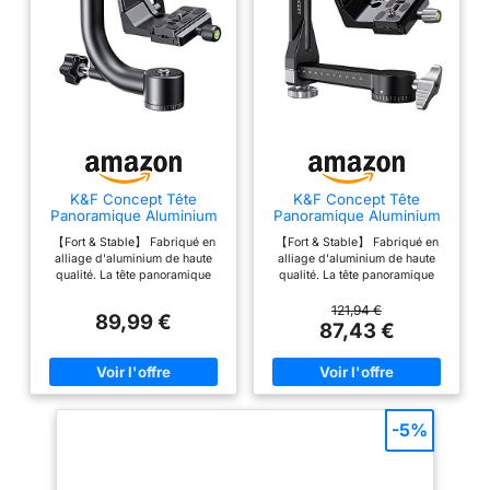
K&F Concept Tête
K&F Concept Tête
Panoramique Aluminium
Panoramique Aluminium
360° Charge 20KG
360° Charge 20KG
【Fort & Stable】 Fabriqué en
【Fort & Stable】 Fabriqué en
alliage d'aluminium de haute
alliage d'aluminium de haute
qualité. La tête panoramique
qualité. La tête panoramique
combine une conception
combine une conception
robuste, une structure avec une
robuste, une structure avec une
121,94 €
89,99 €
durabilité et une stabilité. La
durabilité et une stabilité. La
87,43 €
capacité de charge maximale
capacité de charge maximale
est de 20 kg, adaptée aux
est de 20 kg, adaptée aux
reflex et aux appareils photo
reflex et aux appareils photo
numériques. 【Prise de Vue
numériques, peut facilement
Panoramique】La base rotative
contrôler différents types de
et le bras vertical de la tête de
combinaisons d'objectifs
-5%
cardan peuvent pivoter à 360
moyens et téléobjectifs.
degrés pour répondre aux
【Réglage Précis】Vous
besoins de la photographie
pouvez utiliser le bras peut
sous différents angles.
réaliser un réglage de course