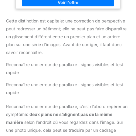
Base plate de 60 mm avec fixation filetée de 3/8", adaptée à
tous les trépieds, monopodes, pieds de lumière et glisseurs
d'appareil photo. - Spécifications : Plage d'inclinaison : -50° à
+90° | Plage panoramique : 360° | Supports 6 kg / 13,2 lb .
Cette distinction est capitale: une correction de perspective
peut redresser un bâtiment; elle ne peut pas faire disparaître
un glissement différent entre un premier plan et un arrière-
plan sur une série d’images. Avant de corriger, il faut donc
savoir reconnaître.
Reconnaître une erreur de parallaxe : signes visibles et test
rapide
Reconnaître une erreur de parallaxe : signes visibles et test
rapide
Reconnaître une erreur de parallaxe, c’est d’abord repérer un
symptôme:
deux plans ne s’alignent pas de la même
manière
selon l’endroit où vous regardez dans l’image. Sur
une photo unique, cela peut se traduire par un cadrage