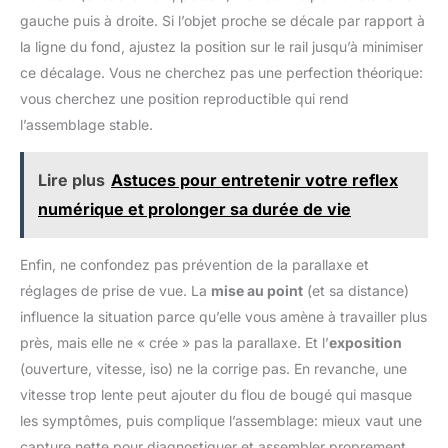
cm et un adaptateur à vis de 0,95 cm à 6,35 mm s'adaptent à
existant
une large gamme de supports d'appareil photo et de trépieds
gauche puis à droite. Si l’objet proche se décale par rapport à
non compatibles avec le système de libération rapide Arca
la ligne du fond, ajustez la position sur le rail jusqu’à minimiser
Type Deux pieds rétractables : deux pieds de support
rétractables peuvent tenir debout sur le bureau et se plier à
ce décalage. Vous ne cherchez pas une perfection théorique:
plat pour un rangement et un transport sans effort Construction
robuste en alliage d'aluminium : avec une portée de curseur de
vous cherchez une position reproductible qui rend
140 mm, ce rail de mise au point robuste en alliage
l’assemblage stable.
d'aluminium ne pèse que 512 g, mais il peut supporter jusqu'à
2,5 kg, parfait pour la photographie en plein air,
l'enregistrement vidéo et le tournage
Lire plus
Astuces pour entretenir votre reflex
numérique et prolonger sa durée de vie
Enfin, ne confondez pas prévention de la parallaxe et
réglages de prise de vue. La
mise au point
(et sa distance)
influence la situation parce qu’elle vous amène à travailler plus
près, mais elle ne « crée » pas la parallaxe. Et l’
exposition
(ouverture, vitesse, iso) ne la corrige pas. En revanche, une
vitesse trop lente peut ajouter du flou de bougé qui masque
les symptômes, puis complique l’assemblage: mieux vaut une
capture nette pour diagnostiquer et assembler proprement.