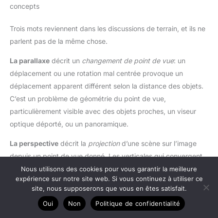
concepts
Trois mots reviennent dans les discussions de terrain, et ils ne
parlent pas de la même chose.
La parallaxe
décrit un
changement de point de vue
: un
déplacement ou une rotation mal centrée provoque un
déplacement apparent différent selon la distance des objets.
C’est un problème de géométrie du point de vue,
particulièrement visible avec des objets proches, un viseur
optique déporté, ou un panoramique.
La perspective
décrit la
projection
d’une scène sur l’image
depuis un point de vue donné. Les verticales qui convergent
en architecture ou les proportions du visage en portrait
Nous utilisons des cookies pour vous garantir la meilleure
expérience sur notre site web. Si vous continuez à utiliser ce
rapproché relèvent de la perspective. Une
correction de
site, nous supposerons que vous en êtes satisfait.
perspective
peut redresser des lignes, mais elle ne résout pas
Oui
Non
Politique de confidentialité
un glissement différent entre plans sur une série d’images.