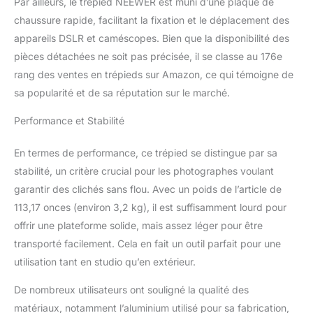
Par ailleurs, le trépied NEEWER est muni d’une plaque de
d'aluminium et de
magnésium de 28 mm
chaussure rapide, facilitant la fixation et le déplacement des
de diamètre maximum
appareils DSLR et caméscopes. Bien que la disponibilité des
avec une capacité de
pièces détachées ne soit pas précisée, il se classe au 176e
charge jusqu'à 15 kg ; le
rang des ventes en trépieds sur Amazon, ce qui témoigne de
trépied peut être plié à
une taille compacte de
sa popularité et de sa réputation sur le marché.
67 cm et un poids net de
Performance et Stabilité
2,6 kg pour un transport
facile avec sac ; 3 le
réglage de l'angle de la
En termes de performance, ce trépied se distingue par sa
jambe de position peut
stabilité, un critère crucial pour les photographes voulant
vous aider à prendre des
garantir des clichés sans flou. Avec un poids de l’article de
photos flexibles pour
113,17 onces (environ 3,2 kg), il est suffisamment lourd pour
différents scénarios et
conditions de
offrir une plateforme solide, mais assez léger pour être
photographie
transporté facilement. Cela en fait un outil parfait pour une
TRANSFORMER EN
utilisation tant en studio qu’en extérieur.
MONOPODIE : L'un des
tubes de jambe de
De nombreux utilisateurs ont souligné la qualité des
trépied peut être
matériaux, notamment l’aluminium utilisé pour sa fabrication,
rapidement démonté et