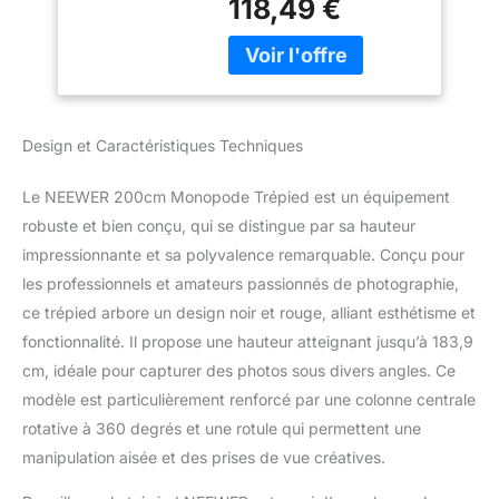
118,49 €
degrés) ou
Plaque de
horizontalement (rotation
Chaussure Rapide,
à 360 degrés) afin que
Sac pour DSLR
les photographes
Caméra
puissent réaliser des
Caméscope,
prises de vue
Charge jusqu'à 15
Design et Caractéristiques Techniques
panoramiques. Les pieds
kg
à 4 sections avec
Le NEEWER 200cm Monopode Trépied est un équipement
verrous tournants à
dégagement rapide vous
robuste et bien conçu, qui se distingue par sa hauteur
permettent de régler la
impressionnante et sa polyvalence remarquable. Conçu pour
hauteur de travail de
les professionnels et amateurs passionnés de photographie,
26,4" à 78,7"/67 cm à
ce trépied arbore un design noir et rouge, alliant esthétisme et
200 cm en quelques
fonctionnalité. Il propose une hauteur atteignant jusqu’à 183,9
secondes ; Remarque :
La ligne d'étalonnage
cm, idéale pour capturer des photos sous divers angles. Ce
doit être alignée pour
modèle est particulièrement renforcé par une colonne centrale
être verrouillée ou la
rotative à 360 degrés et une rotule qui permettent une
colonne ne peut pas être
manipulation aisée et des prises de vue créatives.
stable Pratique et
réglable : tubes en alliage