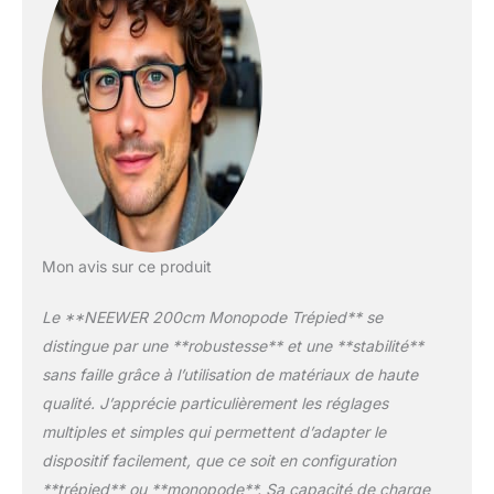
permettent de régler la
hauteur de travail de
26,4" à 78,7"/67 cm à
200 cm en quelques
secondes ; Remarque :
La ligne d'étalonnage
doit être alignée pour
être verrouillée ou la
colonne ne peut pas être
stable Pratique et
réglable : tubes en alliage
Mon avis sur ce produit
d'aluminium et de
magnésium de 28 mm
Le **NEEWER 200cm Monopode Trépied** se
de diamètre maximum
avec une capacité de
distingue par une **robustesse** et une **stabilité**
charge jusqu'à 15 kg ; le
sans faille grâce à l’utilisation de matériaux de haute
trépied peut être plié à
qualité. J’apprécie particulièrement les réglages
une taille compacte de
multiples et simples qui permettent d’adapter le
67 cm et un poids net de
2,6 kg pour un transport
dispositif facilement, que ce soit en configuration
facile avec sac ; 3 le
**trépied** ou **monopode**. Sa capacité de charge