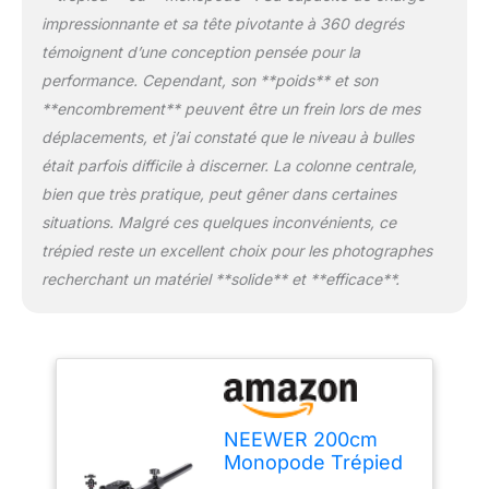
réglage de l'angle de la
impressionnante et sa tête pivotante à 360 degrés
jambe de position peut
témoignent d’une conception pensée pour la
vous aider à prendre des
photos flexibles pour
performance. Cependant, son **poids** et son
différents scénarios et
**encombrement** peuvent être un frein lors de mes
conditions de
déplacements, et j’ai constaté que le niveau à bulles
photographie
était parfois difficile à discerner. La colonne centrale,
TRANSFORMER EN
MONOPODIE : L'un des
bien que très pratique, peut gêner dans certaines
tubes de jambe de
situations. Malgré ces quelques inconvénients, ce
trépied peut être
trépied reste un excellent choix pour les photographes
rapidement démonté et
recherchant un matériel **solide** et **efficace**.
connecté à la colonne
centrale pour se
transformer en
monopode, offrant une
autre façon de prendre
des photos ; La hauteur
du monopode est
NEEWER 200cm
réglable de 21,7" à 61"/
Monopode Trépied
55cm à 155cm ROTULE
d'Appareil Photo en