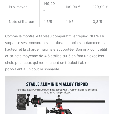
que le bras magique, le
149,99
Prix moyen
199,99 €
129,99 €
moniteur et les lumières
€
LED. Compatible avec la
plaque de type Arca pour
Note utilisateur
4,5/5
4,1/5
3,8/5
un dégagement
silencieux
Comme le montre le tableau comparatif, le trépied NEEWER
surpasse ses concurrents sur plusieurs points, notamment sa
hauteur et la charge maximale supportée. Son prix compétitif
et sa note moyenne de 4,5 étoiles sur 5 en font un excellent
choix pour ceux qui recherchent un trépied fiable et
polyvalent à un coût raisonnable.