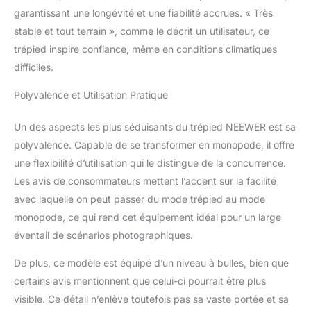
garantissant une longévité et une fiabilité accrues. « Très
connecté à la colonne
centrale pour se
stable et tout terrain », comme le décrit un utilisateur, ce
transformer en
trépied inspire confiance, même en conditions climatiques
monopode, offrant une
difficiles.
autre façon de prendre
des photos ; La hauteur
Polyvalence et Utilisation Pratique
du monopode est
réglable de 21,7" à 61"/
Un des aspects les plus séduisants du trépied NEEWER est sa
55cm à 155cm ROTULE
polyvalence. Capable de se transformer en monopode, il offre
PANORAMA À 360
DEGRÉS : la rotule en
une flexibilité d’utilisation qui le distingue de la concurrence.
métal de 36 millimètres
Les avis de consommateurs mettent l’accent sur la facilité
spécialement conçue
avec laquelle on peut passer du mode trépied au mode
peut pivoter à 360
monopode, ce qui rend cet équipement idéal pour un large
degrés, ce qui vous
permettra d'obtenir
éventail de scénarios photographiques.
l'angle de prise de vue
parfait pour créer des
De plus, ce modèle est équipé d’un niveau à bulles, bien que
photographies
certains avis mentionnent que celui-ci pourrait être plus
panoramiques. Il dispose
visible. Ce détail n’enlève toutefois pas sa vaste portée et sa
de 2 boutons de