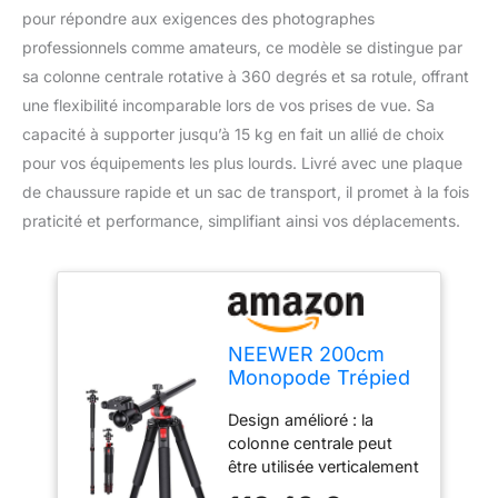
pour répondre aux exigences des photographes
professionnels comme amateurs, ce modèle se distingue par
sa colonne centrale rotative à 360 degrés et sa rotule, offrant
une flexibilité incomparable lors de vos prises de vue. Sa
capacité à supporter jusqu’à 15 kg en fait un allié de choix
pour vos équipements les plus lourds. Livré avec une plaque
de chaussure rapide et un sac de transport, il promet à la fois
praticité et performance, simplifiant ainsi vos déplacements.
NEEWER 200cm
Monopode Trépied
d'Appareil Photo en
Design amélioré : la
Aluminium avec
colonne centrale peut
Colonne Centrale
être utilisée verticalement
Rotative à 360
(à 0/22,5/45/67,5/90
degrés et Rotule,