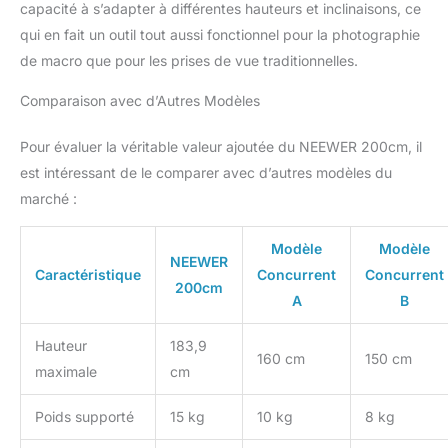
capacité à s’adapter à différentes hauteurs et inclinaisons, ce
commande
indépendants pour
qui en fait un outil tout aussi fonctionnel pour la photographie
faciliter le réglage de
de macro que pour les prises de vue traditionnelles.
chaque angle précis
PRÉCIS ET FLEXIBLE :
Comparaison avec d’Autres Modèles
L'indicateur de niveau à
bulle permet d'obtenir un
Pour évaluer la véritable valeur ajoutée du NEEWER 200cm, il
alignement horizontal
est intéressant de le comparer avec d’autres modèles du
précis et d'assurer la
marché :
stabilité photographique.
Livré avec un crochet qui
peut accrocher des sacs
Modèle
Modèle
NEEWER
de sable ou d'autres
Caractéristique
Concurrent
Concurrent
objets lourds pour
200cm
A
B
augmenter la stabilité ; Le
trou de vis de 3/8
Hauteur
183,9
pouces sous le niveau à
160 cm
150 cm
bulle vous permet
maximale
cm
d'utiliser plus
d'équipements
Poids supporté
15 kg
10 kg
8 kg
photographiques tels