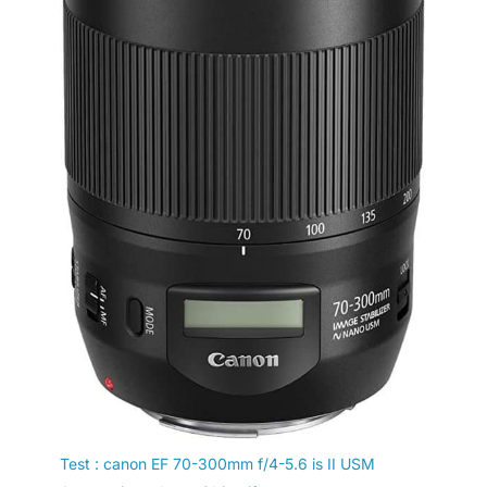
bulle vous permet
d'utiliser plus
d'équipements
photographiques tels
que le bras magique, le
moniteur et les lumières
LED. Compatible avec la
plaque de type Arca pour
un dégagement
silencieux
Test : canon EF 70-300mm f/4-5.6 is II USM