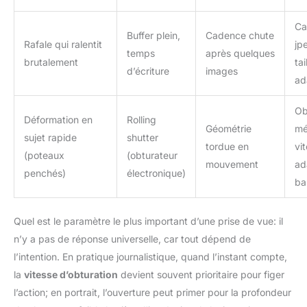
Ca
Buffer plein,
Cadence chute
Rafale qui ralentit
jp
temps
après quelques
brutalement
tai
d’écriture
images
ad
Ob
Déformation en
Rolling
Géométrie
mé
sujet rapide
shutter
tordue en
vi
(poteaux
(obturateur
mouvement
ad
penchés)
électronique)
ba
Quel est le paramètre le plus important d’une prise de vue: il
n’y a pas de réponse universelle, car tout dépend de
l’intention. En pratique journalistique, quand l’instant compte,
la
vitesse d’obturation
devient souvent prioritaire pour figer
l’action; en portrait, l’ouverture peut primer pour la profondeur