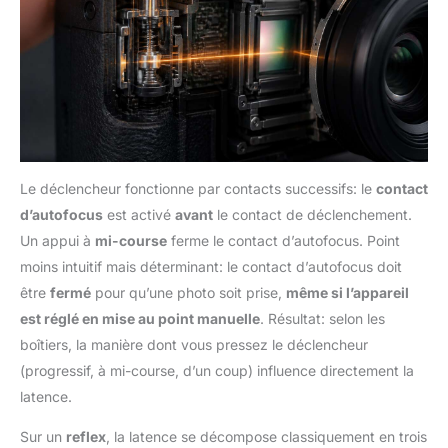
Le déclencheur fonctionne par contacts successifs: le
contact
d’autofocus
est activé
avant
le contact de déclenchement.
Un appui à
mi-course
ferme le contact d’autofocus. Point
moins intuitif mais déterminant: le contact d’autofocus doit
être
fermé
pour qu’une photo soit prise,
même si l’appareil
est réglé en mise au point manuelle
. Résultat: selon les
boîtiers, la manière dont vous pressez le déclencheur
(progressif, à mi-course, d’un coup) influence directement la
latence.
Sur un
reflex
, la latence se décompose classiquement en trois