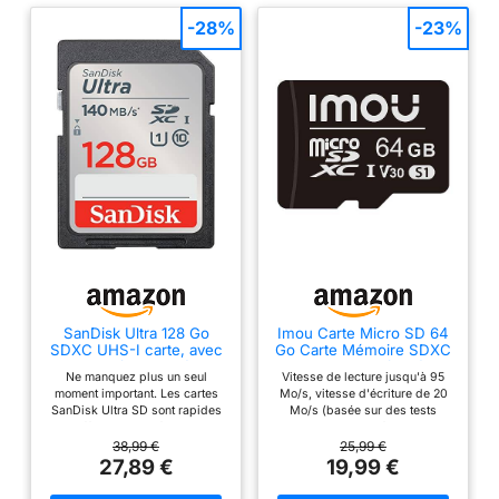
-28%
-23%
SanDisk Ultra 128 Go
Imou Carte Micro SD 64
SDXC UHS-I carte, avec
Go Carte Mémoire SDXC
jusqu'à 140 Mo/s
Rapide Jusqu'à 95/25
Ne manquez plus un seul
Vitesse de lecture jusqu'à 95
Mo/s
moment important. Les cartes
Mo/s, vitesse d'écriture de 20
SanDisk Ultra SD sont rapides
Mo/s (basée sur des tests
et offrent une performance
internes. Les performances
d'enregistrement vidéo
peuvent être inférieures selon le
38,99 €
25,99 €
exceptionnelle pour vous
dispositif hôte, l'interface, les
27,89 €
19,99 €
permettre de saisir les
conditions d'utilisation et
souvenirs qui comptent Prenez
d'autres facteurs. ). Large