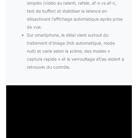
simples (vidéo au ralenti, rafale, af-s vs af-c,
test de buffer) et stabiliser la latence en
désactivant l’affichage automatique après prise
de vue.
Sur smartphone, le délai vient surtout du
traitement d’image (hdr automatique, mode
nuit) et varie selon la scène; des modes «
capture rapide » et le verrouillage af/ae aident à
retrouver du contrôle.