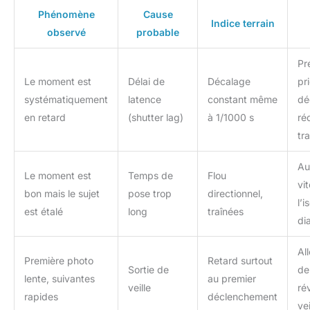
Phénomène
Cause
Indice terrain
observé
probable
Pr
Le moment est
Délai de
Décalage
pri
systématiquement
latence
constant même
dé
en retard
(shutter lag)
à 1/1000 s
ré
tr
Au
Le moment est
Temps de
Flou
vi
bon mais le sujet
pose trop
directionnel,
l’i
est étalé
long
traînées
di
Al
Première photo
Retard surtout
Sortie de
de 
lente, suivantes
au premier
veille
rév
rapides
déclenchement
vei