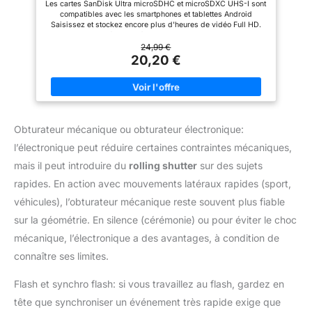
Les cartes SanDisk Ultra microSDHC et microSDXC UHS-I sont
compatibles avec les smartphones et tablettes Android
Saisissez et stockez encore plus d'heures de vidéo Full HD.
Avec des capacités jusqu'à 1 To, vous pouvez stocker encore
plus d'heures de vidéo Full HD sur la carte tout en gardant de
24,99 €
la place pour les vidéos, photos, musiques, et films Vitesses
20,20 €
de transfert allant jusqu'à 140 Mo/s. Ses vitesses de transfert
ultra-élevées permettent un déplacement rapide de votre
contenu, soit jusqu'à 1 000 photos en une minute Classée A1, la
carte SanDisk Ultra microSD est optimisée pour les
applications, offrant des performances et un lancement plus
rapides des applications pour une meilleure expérience sur
Obturateur mécanique ou obturateur électronique:
smartphone Application SanDisk Memory Zone pour une
gestion facile des fichiers. Disponible dans la boutique Google
l’électronique peut réduire certaines contraintes mécaniques,
Play, l'application SanDisk Memory Zone vous permet de
visionner, de consulter et de sauvegarder les fichiers de votre
mais il peut introduire du
rolling shutter
sur des sujets
téléphone à un seul endroit. Compatible avec le lecteur
MobileMate USB 3.0. À utiliser avec le lecteur de cartes
rapides. En action avec mouvements latéraux rapides (sport,
microSD MobileMate USB 3.0 pour déplacer des fichiers
véhicules), l’obturateur mécanique reste souvent plus fiable
volumineux ou nombreux rapidement ou juste pour réaliser des
transferts fréquents de fichiers bien plus vite
sur la géométrie. En silence (cérémonie) ou pour éviter le choc
mécanique, l’électronique a des avantages, à condition de
connaître ses limites.
Flash et synchro flash: si vous travaillez au flash, gardez en
tête que synchroniser un événement très rapide exige que