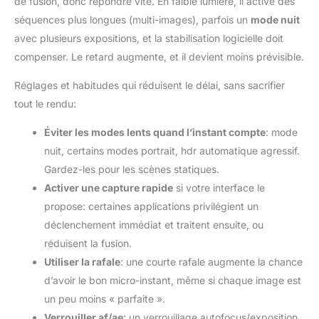
de fusion, donc répondre vite. En faible lumière, il active des
séquences plus longues (multi-images), parfois un
mode nuit
avec plusieurs expositions, et la stabilisation logicielle doit
compenser. Le retard augmente, et il devient moins prévisible.
Réglages et habitudes qui réduisent le délai, sans sacrifier
tout le rendu:
Éviter les modes lents quand l’instant compte
: mode
nuit, certains modes portrait, hdr automatique agressif.
Gardez-les pour les scènes statiques.
Activer une capture rapide
si votre interface le
propose: certaines applications privilégient un
déclenchement immédiat et traitent ensuite, ou
réduisent la fusion.
Utiliser la rafale
: une courte rafale augmente la chance
d’avoir le bon micro-instant, même si chaque image est
un peu moins « parfaite ».
Verrouiller af/ae
: un verrouillage autofocus/exposition