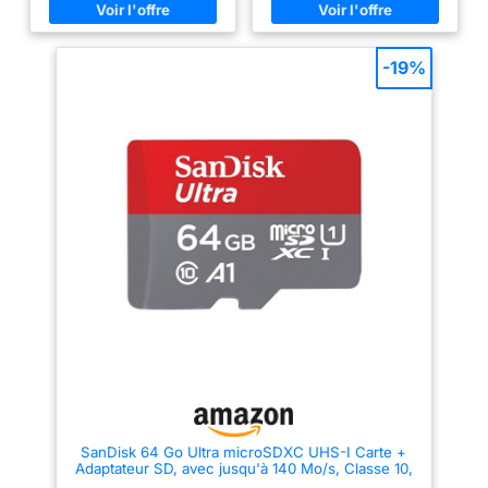
des photos et vidéos sans vous
application : la carte micro SD
arrêter. Offre une très grande
est compatible avec différents
capacité de stockage pour que
types d'appareils, y compris
vous puissiez prendre des
les smartphones, tablettes,
-19%
tonnes de photos et des heures
drones, tablettes Android,
de vidéo Full HD (1080p) sans
tablettes ou caméras Full HD.
changer de carte Davantage de
Construit pour une fiabilité
temps, davantage de souvenirs.
durable : fabriquée et testée
Gagnez du temps grâce à des
pour fonctionner dans des
vitesses ultra-élevées pour
conditions extrêmes,
vous aider à déplacer vos
imperméable, résistante aux
photos et vidéos Full HD
températures, aux chocs et aux
rapidement Conçues pour être
rayons X. Classe 10 : prenez
robustes. Les cartes SanDisk
des photos et des vidéos en
Ultra SDHC et SDXC UHS-I sont
résolution Full HD et 4K.
conçues pour être robustes,
Température de fonctionnement
résistantes à l'eau, aux chocs,
: de -15 °C à 70 °C, idéal pour
aux rayons X et aux
la plupart des situations.
températures extrêmes afin
d'aider à protéger vos
souvenirs des aléas de la vie
Compatibles avec le lecteur de
cartes SanDisk SD UHS-I.
Passez moins de temps à
patienter lorsque vous utilisez
les lecteurs de carte SanDisk
SD UHS-I (vendus séparément)
SanDisk 64 Go Ultra microSDXC UHS-I Carte +
pour déplacer vos fichiers
Adaptateur SD, avec jusqu'à 140 Mo/s, Classe 10,
rapidement
U1, homologuée A1