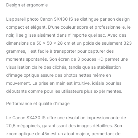
souvenirs, grâce à la
Design et ergonomie
résolution de 20 millions
de pixels, au processeur
L’appareil photo Canon SX430 IS se distingue par son design
DIGIC 4+ et au
stabilisateur d'image
compact et élégant. D’une couleur sobre et professionnelle, le
intelligent Connectez-
noir, il se glisse aisément dans n’importe quel sac. Avec des
vous à votre smartphone
dimensions de 50 x 50 x 28 cm et un poids de seulement 323
ou tablette avec les
grammes, il est facile à transporter pour capturer des
technologies Wi-Fi et
moments spontanés. Son écran de 3 pouces HD permet une
NFC. Vous pourrez ainsi
réaliser des prises de vue
visualisation claire des clichés, tandis que sa stabilisation
à distance, puis les
d’image optique assure des photos nettes même en
sauvegarder et les
mouvement. La prise en main est intuitive, idéale pour les
partager en toute
débutants comme pour les utilisateurs plus expérimentés.
simplicité Connectez-
vous à votre smartphone
Performance et qualité d’image
ou tablette avec les
technologies Wi-Fi et
NFC. Vous pourrez ainsi
Le Canon SX430 IS offre une résolution impressionnante de
réaliser des prises de vue
20,5 mégapixels, garantissant des images détaillées. Son
à distance, puis les
zoom optique de 45x est un atout majeur, permettant de
sauvegarder et les