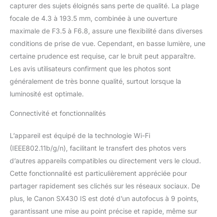
capturer des sujets éloignés sans perte de qualité. La plage
partager en toute
focale de 4.3 à 193.5 mm, combinée à une ouverture
simplicité Appareil photo
bridge, Batterie et
maximale de F3.5 à F6.8, assure une flexibilité dans diverses
chargeur
conditions de prise de vue. Cependant, en basse lumière, une
certaine prudence est requise, car le bruit peut apparaître.
Les avis utilisateurs confirment que les photos sont
généralement de très bonne qualité, surtout lorsque la
luminosité est optimale.
Connectivité et fonctionnalités
L’appareil est équipé de la technologie Wi-Fi
(IEEE802.11b/g/n), facilitant le transfert des photos vers
d’autres appareils compatibles ou directement vers le cloud.
Cette fonctionnalité est particulièrement appréciée pour
partager rapidement ses clichés sur les réseaux sociaux. De
plus, le Canon SX430 IS est doté d’un autofocus à 9 points,
garantissant une mise au point précise et rapide, même sur