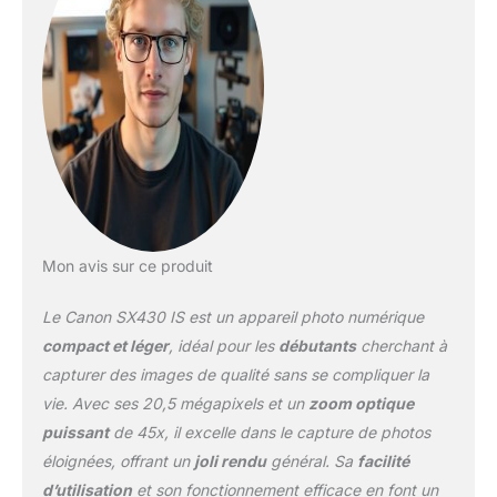
intelligent Connectez-
vous à votre smartphone
ou tablette avec les
technologies Wi-Fi et
NFC. Vous pourrez ainsi
réaliser des prises de vue
à distance, puis les
sauvegarder et les
partager en toute
simplicité Connectez-
vous à votre smartphone
Mon avis sur ce produit
ou tablette avec les
technologies Wi-Fi et
Le Canon SX430 IS est un appareil photo numérique
NFC. Vous pourrez ainsi
réaliser des prises de vue
compact et léger
, idéal pour les
débutants
cherchant à
à distance, puis les
capturer des images de qualité sans se compliquer la
sauvegarder et les
vie. Avec ses 20,5 mégapixels et un
zoom optique
partager en toute
puissant
de 45x, il excelle dans le capture de photos
simplicité Appareil photo
bridge, Batterie et
éloignées, offrant un
joli rendu
général. Sa
facilité
chargeur
d’utilisation
et son fonctionnement efficace en font un