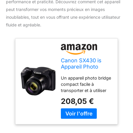
performance et praticité. Découvrez comment cet appareil
peut transformer vos moments précieux en images
inoubliables, tout en vous offrant une expérience utilisateur
fluide et agréable.
Canon SX430 is
Appareil Photo
numérique Noir
Un appareil photo bridge
compact facile à
transporter et à utiliser
doté d'un puissant zoom
208,05 €
45xpermettant de
capturer des détails
lointains Profitez
d'images exceptionnelles
de vos plus beaux