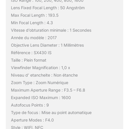
ISO Range : 100, 200, 400, 800, 1600
Lens Fixed Focal Length : 50 Angström
Max Focal Length : 193.5
Min Focal Length : 4.3
Vitesse d’obturation minimale : 1 Secondes
Année du modèle : 2017
Objective Lens Diameter : 1 Millimètres
Référence : SX430 IS
Taille : Plein format
Viewfinder Magnification : 1,0 x
Niveau d’ etancheite : Non étanche
Zoom Type : Zoom Numérique
Maximum Aperture Range : F3.5 – F6.8
Expanded ISO Maximum : 1600
Autofocus Points : 9
Type de focus : Mise au point automatique
Aperture Modes : F4.0
Style : WIFI, NFC