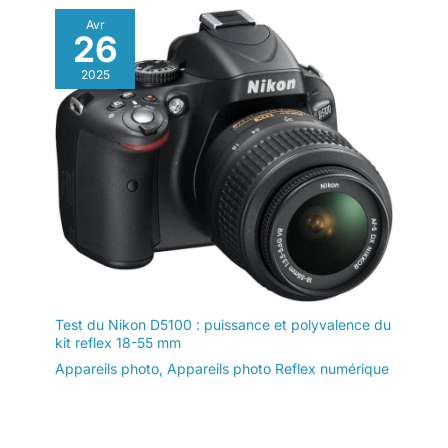
Avr
26
2025
Test du Nikon D5100 : puissance et polyvalence du
kit reflex 18-55 mm
Appareils photo
,
Appareils photo Reflex numérique