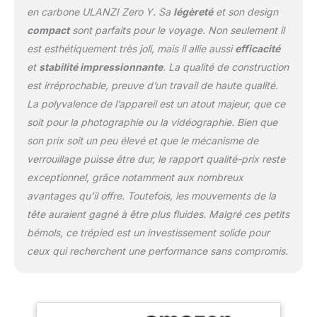
rapide Arca, d'un niveau
en carbone ULANZI Zero Y. Sa
légèreté
et son design
à bulle et d'une échelle
compact
sont parfaits pour le voyage. Non seulement il
panoramique 360° pour
est esthétiquement très joli, mais il allie aussi
efficacité
un réglage plus précis de
et
stabilité impressionnante
. La qualité de construction
l'angle. ▶【Colonne
Centrale Amovible】La
est irréprochable, preuve d’un travail de haute qualité.
colonne centrale adopte
La polyvalence de l’appareil est un atout majeur, que ce
une structure détachable
soit pour la photographie ou la vidéographie. Bien que
à 2 niveaux, avec une clé
son prix soit un peu élevé et que le mécanisme de
pour retirer la colonne
centrale, facile à réaliser
verrouillage puisse être dur, le rapport qualité-prix reste
des prises de vue en
exceptionnel, grâce notamment aux nombreux
angle faible. Les pieds du
avantages qu’il offre. Toutefois, les mouvements de la
trépied ont également 3
tête auraient gagné à être plus fluides. Malgré ces petits
angles réglables (20° -
55° - 75°). Idéal pour la
bémols, ce trépied est un investissement solide pour
macro et la photographie
ceux qui recherchent une performance sans compromis.
de produits. ▶【Hauteur
Réglable】6 niveaux de
réglage de la hauteur, la
hauteur maximale est de