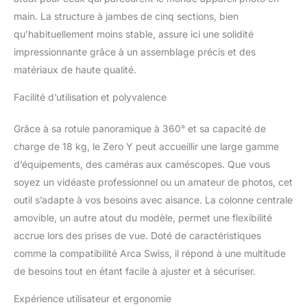
double ouverture,
main. La structure à jambes de cinq sections, bien
permettant au trépied
qu’habituellement moins stable, assure ici une solidité
léger Zero Y d'être réglé
impressionnante grâce à un assemblage précis et des
à 360° et de passer
librement de la prise de
matériaux de haute qualité.
vue horizontale à la
verticale. Équipé d'une
Facilité d’utilisation et polyvalence
plaque de libération
rapide Arca, d'un niveau
Grâce à sa rotule panoramique à 360° et sa capacité de
à bulle et d'une échelle
charge de 18 kg, le Zero Y peut accueillir une large gamme
panoramique 360° pour
d’équipements, des caméras aux caméscopes. Que vous
un réglage plus précis de
soyez un vidéaste professionnel ou un amateur de photos, cet
l'angle. ▶【Colonne
Centrale Amovible】La
outil s’adapte à vos besoins avec aisance. La colonne centrale
colonne centrale adopte
amovible, un autre atout du modèle, permet une flexibilité
une structure détachable
accrue lors des prises de vue. Doté de caractéristiques
à 2 niveaux, avec une clé
comme la compatibilité Arca Swiss, il répond à une multitude
pour retirer la colonne
centrale, facile à réaliser
de besoins tout en étant facile à ajuster et à sécuriser.
des prises de vue en
angle faible. Les pieds du
Expérience utilisateur et ergonomie