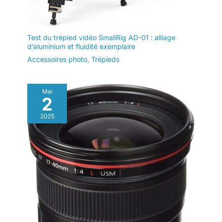
Test du trépied vidéo SmallRig AD-01 : alliage
d’aluminium et fluidité exemplaire
Accessoires photo
,
Trépieds
Mai
2
2025