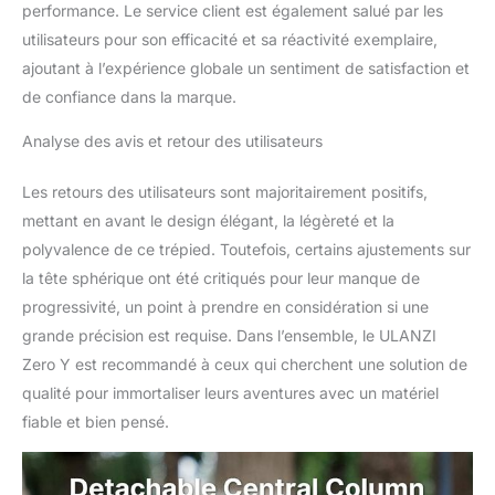
différentes occasions.
performance. Le service client est également salué par les
▶【Service Après-Vente
utilisateurs pour son efficacité et sa réactivité exemplaire,
et Liste des Produits】La
ajoutant à l’expérience globale un sentiment de satisfaction et
période de garantie est
de 1 an. Liste
de confiance dans la marque.
d'emballage comprend
avec ZERO Y trépied en
Analyse des avis et retour des utilisateurs
fibre de carbone 1, sac
de trépied 1, plaque de
Les retours des utilisateurs sont majoritairement positifs,
libération rapide * 1, 3
mettant en avant le design élégant, la légèreté et la
pointes de pied,
polyvalence de ce trépied. Toutefois, certains ajustements sur
compatible avec les
la tête sphérique ont été critiqués pour leur manque de
appareils photo reflex
numériques, caméras
progressivité, un point à prendre en considération si une
vidéo, Canon, Nikon,
grande précision est requise. Dans l’ensemble, le ULANZI
Sony, Olympus, Fujifilm,
Zero Y est recommandé à ceux qui cherchent une solution de
etc.
qualité pour immortaliser leurs aventures avec un matériel
fiable et bien pensé.