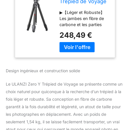
Trépied de Voyage
en Carbone avec
▶【Léger et Robuste】
rotule panoramique
Les jambes en fibre de
à 360° et rlocation
carbone et les parties
Rapide Arca,
métalliques en aluminium
trépied photograhy
248,49 €
offrent une structure
avec Colonne
solide et stable. Avec un
Centrale Amovible,
crochet dans l'axe
capacité de Charge
central, il peut être
de 18 kg pour Tous
accroché à un sac à dos
Les
pour augmenter le
Design ingénieux et construction solide
contrepoids. Le poids du
trépied est de 1 kg et la
Le ULANZI Zero Y Trépied de Voyage se présente comme un
taille minimale de
stockage est de 40 cm,
choix naturel pour quiconque à la recherche d’un trépied à la
vraiment compact et
fois léger et robuste. Sa conception en fibre de carbone
portable. ▶【Tête
garantit à la fois durabilité et légèreté, un atout de taille pour
Sphérique Panoramique
les photographes en déplacement. Avec un poids de
360°】La tête sphérique
seulement 1,54 kg, il se laisse facilement transporter, un vrai
offre un réglage de 20°
et une conception à
atout pour ceux qui parcourent le monde appareil photo en