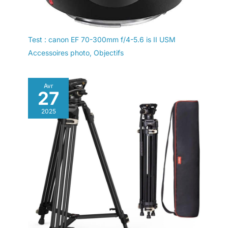
Test : canon EF 70-300mm f/4-5.6 is II USM
Accessoires photo
,
Objectifs
Avr
27
2025