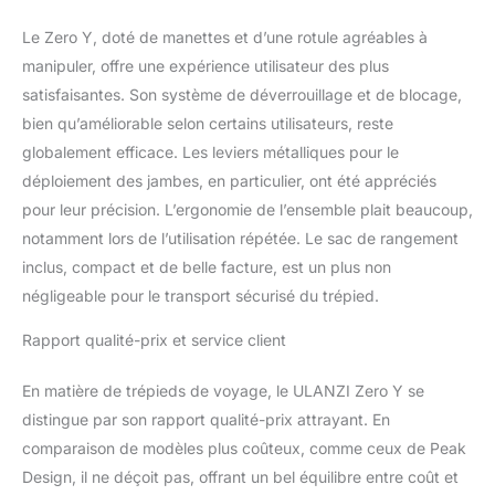
trépied ont également 3
angles réglables (20° -
Le Zero Y, doté de manettes et d’une rotule agréables à
55° - 75°). Idéal pour la
manipuler, offre une expérience utilisateur des plus
macro et la photographie
satisfaisantes. Son système de déverrouillage et de blocage,
de produits. ▶【Hauteur
bien qu’améliorable selon certains utilisateurs, reste
Réglable】6 niveaux de
réglage de la hauteur, la
globalement efficace. Les leviers métalliques pour le
hauteur maximale est de
déploiement des jambes, en particulier, ont été appréciés
156 cm, la hauteur
pour leur précision. L’ergonomie de l’ensemble plait beaucoup,
minimale de 39 cm. Vous
notamment lors de l’utilisation répétée. Le sac de rangement
pouvez rapidement
ajuster la hauteur pour
inclus, compact et de belle facture, est un plus non
répondre aux besoins de
négligeable pour le transport sécurisé du trépied.
différentes hauteurs de
prise de vue via la boucle
Rapport qualité-prix et service client
à bascule ; avec une vis
1/4", pour l'extension du
En matière de trépieds de voyage, le ULANZI Zero Y se
bras magique, du
distingue par son rapport qualité-prix attrayant. En
moniteur ou du
comparaison de modèles plus coûteux, comme ceux de Peak
microphone, le trépied
peut être utilisé dans
Design, il ne déçoit pas, offrant un bel équilibre entre coût et