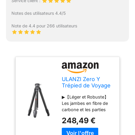
Service client :
Notes des utilisateurs 4.4/5
Note de 4.4 pour 266 utilisateurs
ULANZI Zero Y
Trépied de Voyage
en Carbone avec
▶【Léger et Robuste】
rotule panoramique
Les jambes en fibre de
à 360° et rlocation
carbone et les parties
Rapide Arca,
métalliques en aluminium
trépied photograhy
248,49 €
offrent une structure
avec Colonne
solide et stable. Avec un
Centrale Amovible,
crochet dans l'axe