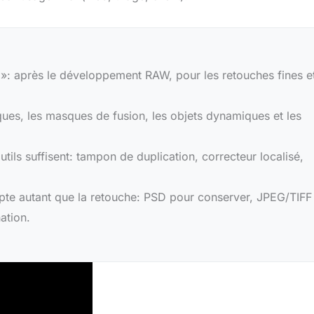
e »: après le développement RAW, pour les retouches fines e
ques, les masques de fusion, les objets dynamiques et les
tils suffisent: tampon de duplication, correcteur localisé,
mpte autant que la retouche: PSD pour conserver, JPEG/TIFF
ation.