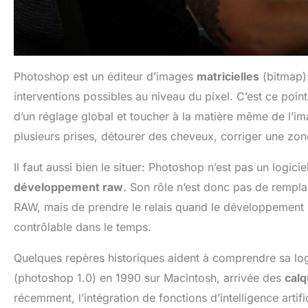
Photoshop est un éditeur d’images
matricielles
(bitmap):
interventions possibles au niveau du pixel. C’est ce point 
d’un réglage global et toucher à la matière même de l’im
plusieurs prises, détourer des cheveux, corriger une zon
Il faut aussi bien le situer: Photoshop n’est pas un logici
développement raw
. Son rôle n’est donc pas de rempl
RAW, mais de prendre le relais quand le développement ne
contrôlable dans le temps.
Quelques repères historiques aident à comprendre sa lo
(photoshop 1.0) en 1990 sur Macintosh, arrivée des
cal
récemment, l’intégration de fonctions d’intelligence artifi