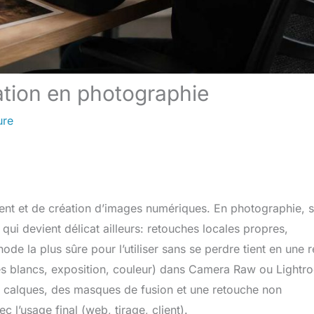
sation en photographie
ure
ment et de création d’images numériques. En photographie, 
qui devient délicat ailleurs: retouches locales propres,
de la plus sûre pour l’utiliser sans se perdre tient en une r
s blancs, exposition, couleur) dans Camera Raw ou Lightr
 calques, des masques de fusion et une retouche non
c l’usage final (web, tirage, client).