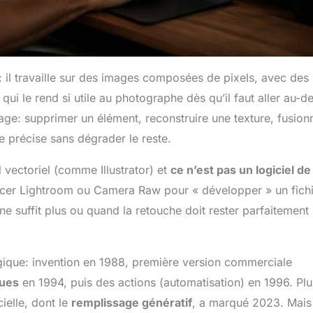
 il travaille sur des images composées de pixels, avec des
qui le rend si utile au photographe dès qu’il faut aller au-de
age: supprimer un élément, reconstruire une texture, fusion
e précise sans dégrader le reste.
el vectoriel (comme Illustrator) et
ce n’est pas un logiciel de
acer Lightroom ou Camera Raw pour « développer » un fich
 suffit plus ou quand la retouche doit rester parfaitement
gique: invention en 1988, première version commerciale
ques
en 1994, puis des actions (automatisation) en 1996. Plu
cielle, dont le
remplissage génératif
, a marqué 2023. Mais