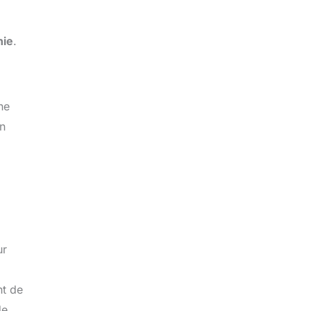
hie
.
ne
n
ur
nt de
de