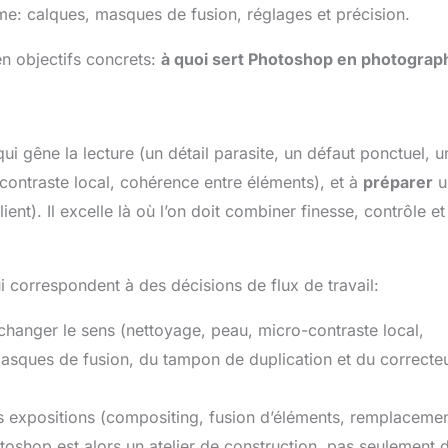
me: calques, masques de fusion, réglages et précision.
en objectifs concrets:
à quoi sert Photoshop en photograp
ui gêne la lecture (un détail parasite, un défaut ponctuel, u
contraste local, cohérence entre éléments), et à
préparer
u
ient). Il excelle là où l’on doit combiner finesse, contrôle et
i correspondent à des décisions de flux de travail:
changer le sens (nettoyage, peau, micro-contraste local,
 masques de fusion, du tampon de duplication et du correcte
rs expositions (compositing, fusion d’éléments, remplaceme
toshop est alors un atelier de construction, pas seulement 