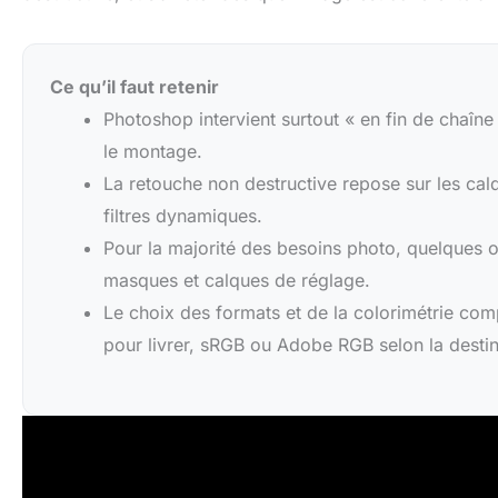
Ce qu’il faut retenir
Photoshop intervient surtout « en fin de chaîn
le montage.
La retouche non destructive repose sur les cal
filtres dynamiques.
Pour la majorité des besoins photo, quelques ou
masques et calques de réglage.
Le choix des formats et de la colorimétrie co
pour livrer, sRGB ou Adobe RGB selon la destin