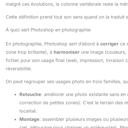
malgré ces évolutions, la colonne vertébrale reste la mê
Cette définition prend tout son sens quand on la traduit 
À quoi sert Photoshop en photographie
En photographie, Photoshop sert d’abord à
corriger
ce q
zone trop brillante), à
harmoniser
une image (couleurs, 
fichier pour son usage final (web, impression, livraison cl
réversibilité.
On peut regrouper ses usages photo en trois familles, qu
Retouche
: améliorer une photo existante sans en 
correction de petites zones). C’est le terrain des
localisé.
Montage
: assembler plusieurs images ou plusieu
ciel, détourage pour changer un arrière-plan). Pho