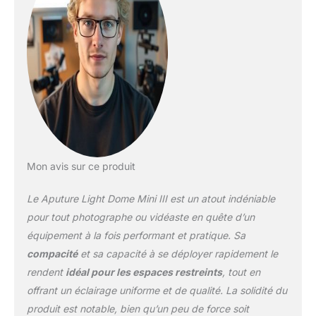
commencer à filmer plus
rapidement. Compact et
Portable : Profitez des
avantages du design
rapide et profilé du Light
Dome III dans une forme
plus petite avec le Light
Dome Mini III. Bénéficiez
d'un éclairage doux
n'importe où, avec des
accessoires essentiels
pour obtenir le réglage
Mon avis sur ce produit
d'éclairage parfait.
Conception Efficace pour
Le Aputure Light Dome Mini III est un atout indéniable
Plus de Lumières : Le
pour tout photographe ou vidéaste en quête d’un
design pliable de
équipement à la fois performant et pratique. Sa
l'anneau de vitesse du
compacité
et sa capacité à se déployer rapidement le
Light Dome Mini III
maximise l'espace pour
rendent
idéal pour les espaces restreints
, tout en
les lumières et les outils
offrant un éclairage uniforme et de qualité. La solidité du
de cinéma. Installez-
produit est notable, bien qu’un peu de force soit
vous plus rapidement et