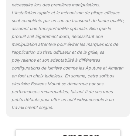
nécessaire lors des premières manipulations.
disposez de plus
d'espace pour la
L’installation rapide et le mécanisme de pliage efficace
créativité sur le plateau.
sont complétés par un sac de transport de haute qualité,
Compatibilité Universelle
assurant une transportabilité optimale. Bien que le
: Simplifiez votre
produit soit légèrement lourd, nécessitant une
équipement avec la
monture universelle
manipulation attentive pour éviter les marques lors de
Bowens, rendant le Light
l’application du tissu diffuseur et de la grille, sa
Dome Mini III compatible
polyvalence et son adaptabilité à différentes
avec les équipements
configurations de lumière comme les Aputure et Amaran
Aputure et Amaran.
Compatible avec les
en font un choix judicieux. En somme, cette softbox
séries amaran
circulaire Bowens Mount se démarque par ses
60/100/200, amaran
performances remarquables, faisant fi de ses rares
150c/300c et LS 300.
petits défauts pour offrir un outil indispensable à un
Maîtrisez le Contrôle
Total : Obtenez des
travail créatif soigné.
lumières douces et
arrondies étonnamment
lisses grâce au design
circulaire à 16 côtés,