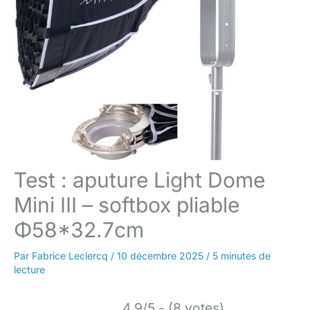
Test : aputure Light Dome
Mini III – softbox pliable
Φ58*32.7cm
Par
Fabrice Leclercq
/
10 décembre 2025
/
5 minutes de
lecture
4.9/5 - (8 votes)