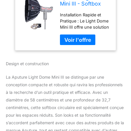
Mini III - Softbox
Circulaire Mini
Installation Rapide et
Bowens Mount
Pratique : Le Light Dome
Φ58*32.7cm :
Mini III offre une solution
Installation Rapide
de softbox circulaire
avec Conception
compacte avec un
Pliable,
design de type beauté de
Compatibilité avec
Ø58,0 x 32,7 cm. Son
Les Lumières
design innovant pliable
Continues Aputure
Design et construction
et plat permet de gagner
& Amaran & Autres
du temps lors de
Bowens
l'installation, vous
La Aputure Light Dome Mini III se distingue par une
permettant de
conception compacte et robuste qui ravira les professionnels
commencer à filmer plus
à la recherche d’un outil pratique et efficace. Avec un
rapidement. Compact et
diamètre de 58 centimètres et une profondeur de 32,7
Portable : Profitez des
avantages du design
centimètres, cette softbox circulaire est spécialement conçue
rapide et profilé du Light
pour les espaces réduits. Son looks et sa fonctionnalité
Dome III dans une forme
s’accordent parfaitement avec ceux des autres produits de la
plus petite avec le Light
marque Aputure, tout en restant compatible avec d’autres