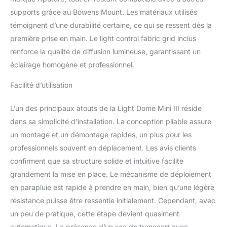
Dome Mini III. Bénéficiez
d'un éclairage doux
supports grâce au Bowens Mount. Les matériaux utilisés
n'importe où, avec des
témoignent d’une durabilité certaine, ce qui se ressent dès la
accessoires essentiels
première prise en main. Le light control fabric grid inclus
pour obtenir le réglage
renforce la qualité de diffusion lumineuse, garantissant un
d'éclairage parfait.
éclairage homogène et professionnel.
Conception Efficace pour
Plus de Lumières : Le
Facilité d’utilisation
design pliable de
l'anneau de vitesse du
Light Dome Mini III
L’un des principaux atouts de la Light Dome Mini III réside
maximise l'espace pour
dans sa simplicité d’installation. La conception pliable assure
les lumières et les outils
un montage et un démontage rapides, un plus pour les
de cinéma. Installez-
professionnels souvent en déplacement. Les avis clients
vous plus rapidement et
disposez de plus
confirment que sa structure solide et intuitive facilite
d'espace pour la
grandement la mise en place. Le mécanisme de déploiement
créativité sur le plateau.
en parapluie est rapide à prendre en main, bien qu’une légère
Compatibilité Universelle
résistance puisse être ressentie initialement. Cependant, avec
: Simplifiez votre
un peu de pratique, cette étape devient quasiment
équipement avec la
monture universelle
automatique. La présence d’un sac de transport avec