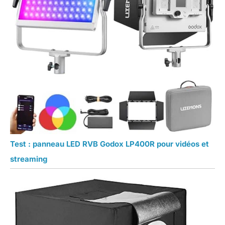
Test : panneau LED RVB Godox LP400R pour vidéos et
streaming