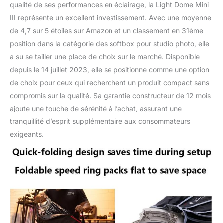
doré/argenté et au
qualité de ses performances en éclairage, la Light Dome Mini
contrôle de lumière à 40º
III représente un excellent investissement. Avec une moyenne
pour obtenir le style
de 4,7 sur 5 étoiles sur Amazon et un classement en 31ème
visuel souhaité.
position dans la catégorie des softbox pour studio photo, elle
a su se tailler une place de choix sur le marché. Disponible
depuis le 14 juillet 2023, elle se positionne comme une option
de choix pour ceux qui recherchent un produit compact sans
compromis sur la qualité. Sa garantie constructeur de 12 mois
ajoute une touche de sérénité à l’achat, assurant une
tranquillité d’esprit supplémentaire aux consommateurs
exigeants.