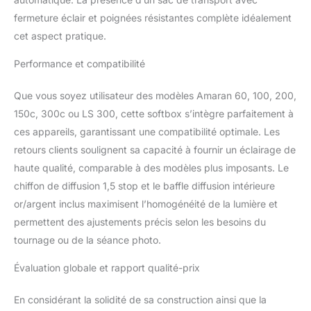
Bowens, rendant le Light
fermeture éclair et poignées résistantes complète idéalement
Dome Mini III compatible
cet aspect pratique.
avec les équipements
Aputure et Amaran.
Performance et compatibilité
Compatible avec les
séries amaran
Que vous soyez utilisateur des modèles Amaran 60, 100, 200,
60/100/200, amaran
150c/300c et LS 300.
150c, 300c ou LS 300, cette softbox s’intègre parfaitement à
Maîtrisez le Contrôle
ces appareils, garantissant une compatibilité optimale. Les
Total : Obtenez des
retours clients soulignent sa capacité à fournir un éclairage de
lumières douces et
haute qualité, comparable à des modèles plus imposants. Le
arrondies étonnamment
chiffon de diffusion 1,5 stop et le baffle diffusion intérieure
lisses grâce au design
circulaire à 16 côtés,
or/argent inclus maximisent l’homogénéité de la lumière et
offrant une touche
permettent des ajustements précis selon les besoins du
professionnelle à vos
tournage ou de la séance photo.
photos. Utilisez la
manipulation polyvalente
Évaluation globale et rapport qualité-prix
de la lumière grâce au
tissu de diffusion d'arrêt
En considérant la solidité de sa construction ainsi que la
1,5, au réflecteur interne