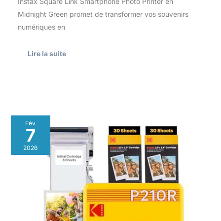
Instax Square Link Smartphone Photo Printer en
Midnight Green promet de transformer vos souvenirs
numériques en
Lire la suite
Test
Fév
:
7
imprimante
photo
2026
portable
KODAK
Mini
2
Retro
4PASS
jaune