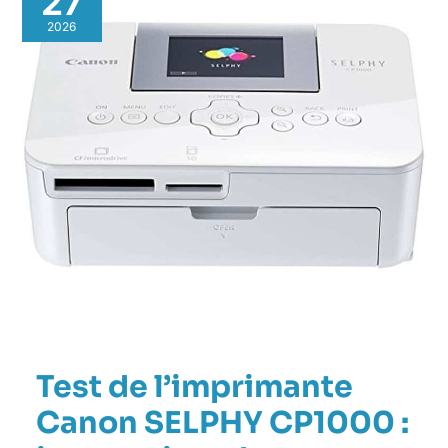
27
l’imprimante
Canon
2026
SELPHY
CP1000
:
impression
photo
instantanée
sans
encre
Test de l’imprimante
Canon SELPHY CP1000 :