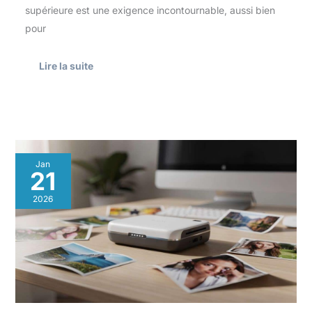
supérieure est une exigence incontournable, aussi bien
pour
Lire la suite
Top
Jan
innovations
21
des
imprimantes
2026
photo
portables
en
2026