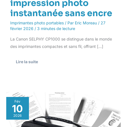
impression photo
instantanée sans encre
Imprimantes photo portables
/ Par
Eric Moreau
/
27
février 2026
/
3 minutes de lecture
La Canon SELPHY CP1000 se distingue dans le monde
des imprimantes compactes et sans fil, offrant […]
Lire la suite
Test
Fév
de
10
l’imprimante
portable
2026
Phomemo
M832