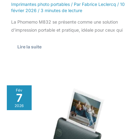
Imprimantes photo portables
/ Par
Fabrice Leclercq
/
10
février 2026
/
3 minutes de lecture
La Phomemo M832 se présente comme une solution
d’impression portable et pratique, idéale pour ceux qui
Lire la suite
Test
Fév
de
7
l’imprimante
photo
2026
pour
smartphone
instax
Square
Link,