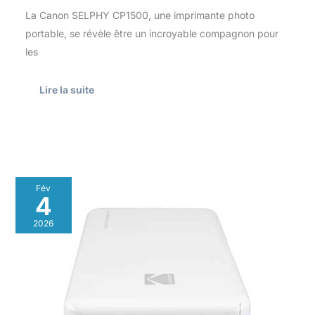
La Canon SELPHY CP1500, une imprimante photo
portable, se révèle être un incroyable compagnon pour
les
Lire la suite
Test
Fév
de
4
l’imprimante
photo
2026
instantanée
sans
fil
Kodak
Mini
2