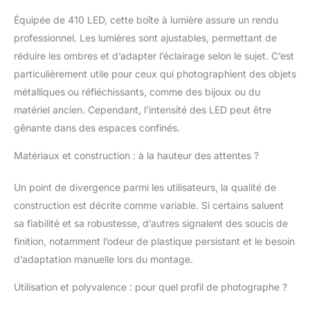
continu et haut rendu :
la boîte lumineuse a un
Équipée de 410 LED, cette boîte à lumière assure un rendu
rendu des couleurs
professionnel. Les lumières sont ajustables, permettant de
élevé de 95+, un
réduire les ombres et d’adapter l’éclairage selon le sujet. C’est
réglage de la luminosité
de 1 % à 100 %, pas de
particulièrement utile pour ceux qui photographient des objets
stroboscope ni de
métalliques ou réfléchissants, comme des bijoux ou du
clignotant. Vous
matériel ancien. Cependant, l’intensité des LED peut être
pouvez créer des
gênante dans des espaces confinés.
lumières plus
lumineuses et plus
Matériaux et construction : à la hauteur des attentes ?
douces, offrant un effet
de prise de vue naturel
Un point de divergence parmi les utilisateurs, la qualité de
et vif. Bon effet de
collecte de lumière : le
construction est décrite comme variable. Si certains saluent
tissu réfléchissant
sa fiabilité et sa robustesse, d’autres signalent des soucis de
argenté interne répartit
finition, notamment l’odeur de plastique persistant et le besoin
uniformément la
d’adaptation manuelle lors du montage.
lumière pour éviter les
coins sombres. Le
Utilisation et polyvalence : pour quel profil de photographe ?
diffuseur de lumière
gratuit résout le