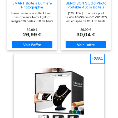
Il est compatible avec
Intensité variable en
EMART Boîte à Lumière
BENOISON Studio Photo
le téléphone et
Photographie
Portable 40cm Boîte à
continu et haut rendu
30x30x30cm Mini Studio
Lumière Lightbox
l'appareil photo et
: la boîte lumineuse a
Haute Luminosité et Haut Rendu
【120 LEDs】 : La boîte photo
Photo Portable
offre une prise de vue
des Couleurs:Notre lightbox
de 40×40×30 cm (16"x16"x12")
un rendu des
intègre 120 perles LED de haute
est équipée de 120 LED haute
parfaite sous
couleurs élevé de
qualité et un indice de rendu
luminosité, avec une gradation
n'importe quel angle.
des couleurs élevé (CRI>95)
réglable de 0 % à 100 %. Elle
95+, un réglage de la
39,99 €
36,99 €
Facile à installer et à
avec une plage de gradation de
offre un éclairage uniforme et
26,99 €
30,04 €
luminosité de 1 % à
10%-100%, ce qui en fait la mini
doux, éliminant les ombres et
transporter : cette
100 %, pas de
foto box idéale pour la
les reflets gênants, pour
tente de prise de vue
photographie de produits Prise
restituer avec précision les
stroboscope ni de
de Vue Multi-Angles:Les tente
détails et les couleurs du sujet.
pour photographie
clignotant. Vous
de photographie lumineuses
【Prise de vue multi-angles】 :
est conçue pour une
avec éclairage ont une fenêtre
Grâce à son design flexible,
pouvez créer des
-28%
utilisation facile, avec
de prise de vue horizontale à
cette boîte à lumière permet des
lumières plus
l'avant et une fenêtre verticale
prises de vue sous différents
un processus
lumineuses et plus
pour répondre à différents
angles. Vous pouvez ajuster
d'installation pratique
besoins de prise de vue.Nos
chaque côté pour obtenir le
douces, offrant un
boîte à studio photo sont
cadrage idéal, que ce soit de
et un sac de
effet de prise de vue
parfaites pour photographier de
face ou en plongée, offrant ainsi
transport inclus pour
petits objets comme des bijoux,
une grande liberté de
naturel et vif. Bon
un transport facile. La
des accessoires, des jouets et
composition. 【6 fonds PVC
effet de collecte de
d'autres objets 6 Fonds Colorés
colorés】 : Pour répondre à
tente est également
lumière : le tissu
en PVC：La mini boîte de studio
divers besoins créatifs et
légère et peut être
photo portable avec 6 fonds
photographiques, la boîte inclut
réfléchissant argenté
colorés amovibles en PVC
6 fonds amovibles (blanc, noir,
rapidement
interne répartit
(blanc/noir/vert/rouge/orange/b
bleu, rouge, vert et orange).
démontée, ce qui la
leu), ce qui vous permet de
Choisissez le fond qui mettra le
uniformément la
rend parfaite pour
changer facilement les couleurs
mieux en valeur votre produit,