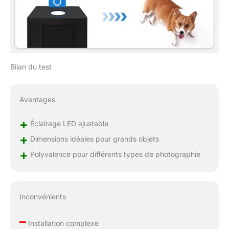
téléphone et l'appareil
photo et offre une prise
de vue parfaite sous
n'importe quel angle.
Facile à installer et à
transporter : cette tente
Bilan du test
de prise de vue pour
photographie est
conçue pour une
Avantages
utilisation facile, avec
un processus
+
d'installation pratique
Éclairage LED ajustable
et un sac de transport
+
Dimensions idéales pour grands objets
inclus pour un
+
Polyvalence pour différents types de photographie
transport facile. La
tente est également
légère et peut être
rapidement démontée,
Inconvénients
ce qui la rend parfaite
pour une utilisation à la
–
maison ou en
Installation complexe