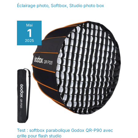
Éclairage photo
,
Softbox
,
Studio photo box
Mai
1
2025
Test : softbox parabolique Godox QR-P90 avec
grille pour flash studio