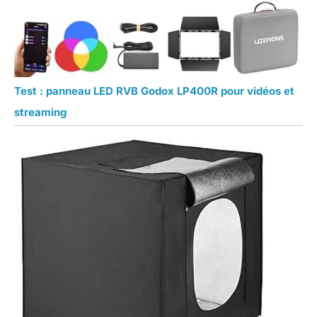
Test : panneau LED RVB Godox LP400R pour vidéos et
streaming