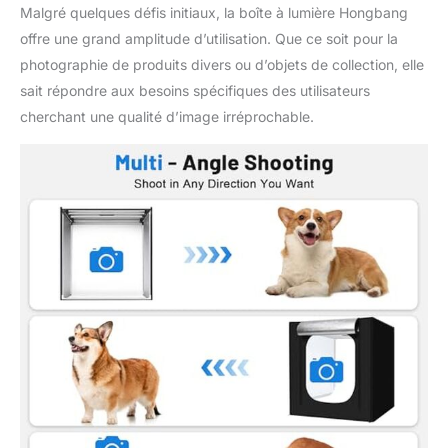
Malgré quelques défis initiaux, la boîte à lumière Hongbang
problème de la lumière
hautement réfléchie du
offre une grand amplitude d’utilisation. Que ce soit pour la
produit, montrant plus
photographie de produits divers ou d’objets de collection, elle
de détails de contour.
sait répondre aux besoins spécifiques des utilisateurs
Angles de prise de vue
cherchant une qualité d’image irréprochable.
flexibles : la boîte
lumineuse dispose de
plusieurs ouvertures
qui permettent de
prendre des photos
multi-angles. Vous
pouvez choisir
n'importe quelle
position de séance
photo qui correspond à
vos préférences,
assurant des
caractéristiques
parfaites du produit et
des détails visuels. Il
est compatible avec le