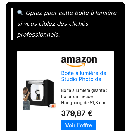
Optez pour cette boîte à lumière
si vous ciblez des clichés
professionnels.
Boîte à lumière de
Studio Photo de
81,3 x 81,3 cm
Boîte à lumière géante :
pour
boîte lumineuse
Photographie,
Hongbang de 81,3 cm,
Grande boîte
assez grande pour
Lumineuse à 410
379,87 €
prendre des photos
Del avec 3
d'objets de différentes
Panneaux
tailles, parfaite pour la
Lumineux à