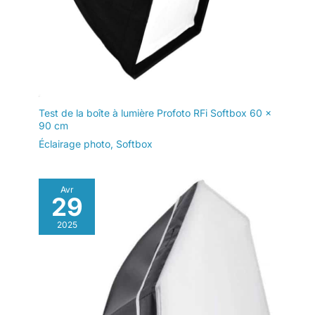
un transport facile. La
tente est également
légère et peut être
rapidement
démontée, ce qui la
rend parfaite pour
une utilisation à la
maison ou en
Test de la boîte à lumière Profoto RFi Softbox 60 x
déplacement.
90 cm
Éclairage photo
,
Softbox
Avr
29
2025