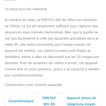
situations. [Écran LCD
2,7 pouces avec mode
Un atout pour les vidéastes
Réglages d’Affichage en
Extérieur] L’écran LCD de
En matière de vidéo, le PENTAX WG-90 offre une résolution
2,7 pouces et environ
230 000 points est
de 1080p, ce qui est amplement suffisant pour capturer des
étendu horizontalement
séquences sous-marines mémorables. Bien que la qualité ne
au format 16:9. [Support
soit pas équivalente à celle des appareils spécialisés dans la
macro] Fourni pour
vidéo 4K, elle reste convenable pour l’usage auquel cet
conserver la distance
minimale de mise au
appareil est destiné. Les vidéos tournées sont fluides et
point de 1 cm du sujet,
détaillées, même si elles ne dépassent pas les 30 images par
afin de permettre une
seconde. Pour les amateurs de vidéos d’action, cet appareil
observation prolongée et
s’avère être un choix judicieux, grâce à sa capacité à résister
une réalisation
confortable d’images
aux conditions extrêmes.
macro. [Dans la boîte]
Comparaison avec d’autres appareils
WG-90, batterie,
chargeur, prise secteur,
câble USB, courroie,
PENTAX
Appareil photo de
support macro
Caractéristique
WG-90
téléphone moyen