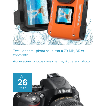
Test : appareil photo sous-marin 70 MP, 8K et
zoom 18x
Accessoires photos sous-marine
,
Appareils photo
Avr
26
2025