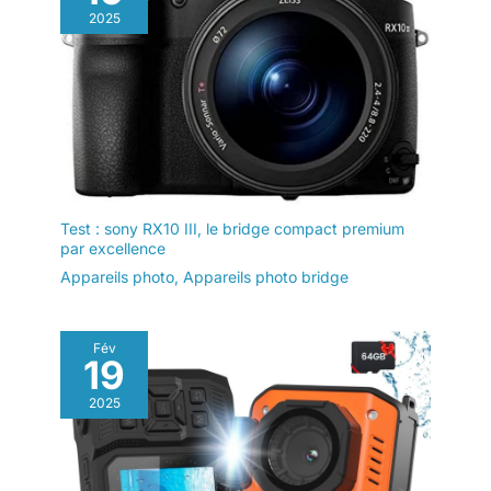
support macro
2025
Test : sony RX10 III, le bridge compact premium
par excellence
Appareils photo
,
Appareils photo bridge
Fév
19
2025