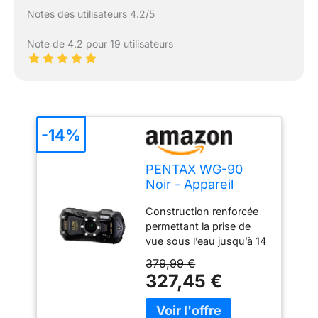
Notes des utilisateurs 4.2/5
Note de 4.2 pour 19 utilisateurs
-14%
PENTAX WG-90
Noir - Appareil
Photo Compact
Construction renforcée
numérique étanche,
permettant la prise de
conçu pour la Photo
vue sous l’eau jusqu’à 14
sous-Marine de la
mètres de profondeur et
Vie Quotidienne
379,99 €
jusqu’à deux heures
Jusqu’à 14 mètres
327,45 €
d’utilisation [Qualité
de Profondeur
d’image exceptionnelle]
Doté d’un capteur