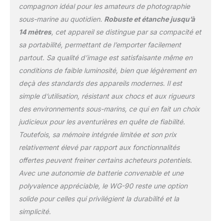
Sous-Marine ont été
compagnon idéal pour les amateurs de photographie
programmés sur la base
sous-marine au quotidien.
Robuste et étanche jusqu’à
de véritables photos
14 mètres
, cet appareil se distingue par sa compacité et
sous-marines afin
sa portabilité, permettant de l’emporter facilement
d’optimiser les couleurs
et le contraste. [Zoom
partout. Sa qualité d’image est satisfaisante même en
optique 5x avec grand-
conditions de faible luminosité, bien que légèrement en
angle 28 mm] Le WG-90
deçà des standards des appareils modernes. Il est
intègre un puissant
simple d’utilisation, résistant aux chocs et aux rigueurs
zoom optique 5x, très
performant, dont la
des environnements sous-marins, ce qui en fait un choix
focale varie de 5 mm à
judicieux pour les aventurières en quête de fiabilité.
25 mm (équivalent 28-
Toutefois, sa mémoire intégrée limitée et son prix
140 mm) pour s’adapter
relativement élevé par rapport aux fonctionnalités
aux scènes les plus
offertes peuvent freiner certains acheteurs potentiels.
variées, y compris les
paysages majestueux.
Avec une autonomie de batterie convenable et une
[Enregistrement vidéo
polyvalence appréciable, le WG-90 reste une option
Full HD] Le WG-90 filme
solide pour celles qui privilégient la durabilité et la
en Full HD et utilise le
simplicité.
format d’enregistrement