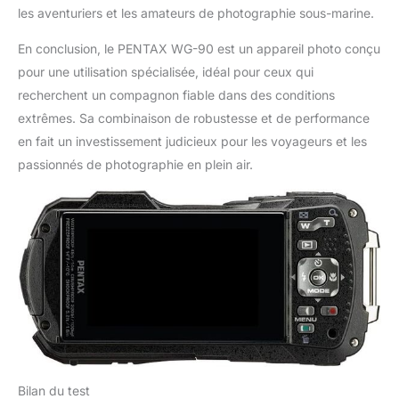
les aventuriers et les amateurs de photographie sous-marine.
En conclusion, le PENTAX WG-90 est un appareil photo conçu
pour une utilisation spécialisée, idéal pour ceux qui
recherchent un compagnon fiable dans des conditions
extrêmes. Sa combinaison de robustesse et de performance
en fait un investissement judicieux pour les voyageurs et les
passionnés de photographie en plein air.
Bilan du test