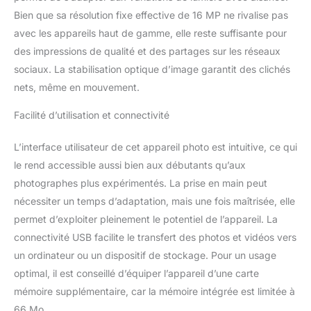
angle 28 mm] Le WG-90
Bien que sa résolution fixe effective de 16 MP ne rivalise pas
intègre un puissant
avec les appareils haut de gamme, elle reste suffisante pour
zoom optique 5x, très
performant, dont la
des impressions de qualité et des partages sur les réseaux
focale varie de 5 mm à
sociaux. La stabilisation optique d’image garantit des clichés
25 mm (équivalent 28-
nets, même en mouvement.
140 mm) pour s’adapter
aux scènes les plus
Facilité d’utilisation et connectivité
variées, y compris les
paysages majestueux.
L’interface utilisateur de cet appareil photo est intuitive, ce qui
[Enregistrement vidéo
le rend accessible aussi bien aux débutants qu’aux
Full HD] Le WG-90 filme
en Full HD et utilise le
photographes plus expérimentés. La prise en main peut
format d’enregistrement
nécessiter un temps d’adaptation, mais une fois maîtrisée, elle
H.264, pour filmer
permet d’exploiter pleinement le potentiel de l’appareil. La
longtemps avec une
connectivité USB facilite le transfert des photos et vidéos vers
excellente qualité. [Triple
protection anti-
un ordinateur ou un dispositif de stockage. Pour un usage
vibrations] Conçu pour
optimal, il est conseillé d’équiper l’appareil d’une carte
éviter les images floues
mémoire supplémentaire, car la mémoire intégrée est limitée à
dans toutes les
66 Mo.