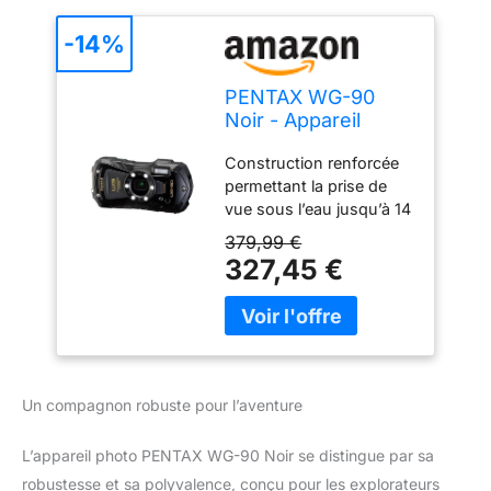
-14%
PENTAX WG-90
Noir - Appareil
Photo Compact
Construction renforcée
numérique étanche,
permettant la prise de
conçu pour la Photo
vue sous l’eau jusqu’à 14
sous-Marine de la
mètres de profondeur et
Vie Quotidienne
379,99 €
jusqu’à deux heures
Jusqu’à 14 mètres
327,45 €
d’utilisation [Qualité
de Profondeur
d’image exceptionnelle]
Doté d’un capteur
d’images CMOS rétro-
éclairé, qui offre une
excellente sensibilité et
Un compagnon robuste pour l’aventure
un bruit numérique
réduit, ainsi qu’une
L’appareil photo PENTAX WG-90 Noir se distingue par sa
lecture rapide des
robustesse et sa polyvalence, conçu pour les explorateurs
signaux de l’image. [Six