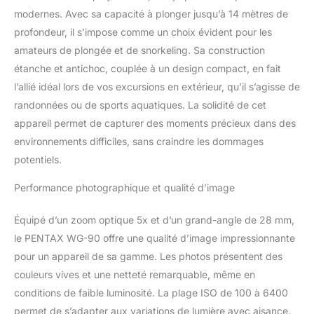
Lampes Macro pour
modernes. Avec sa capacité à plonger jusqu’à 14 mètres de
simplifier les gros plans]
profondeur, il s’impose comme un choix évident pour les
Idéalement placées tout
amateurs de plongée et de snorkeling. Sa construction
autour de l’objectif, six
étanche et antichoc, couplée à un design compact, en fait
Lampes Macro à LED
assurent un éclairage
l’allié idéal lors de vos excursions en extérieur, qu’il s’agisse de
puissant et uniforme en
randonnées ou de sports aquatiques. La solidité de cet
prise de vue macro.
appareil permet de capturer des moments précieux dans des
[Modes de prise de vue
environnements difficiles, sans craindre les dommages
sous-marine]
Spécialement conçus
potentiels.
pour la prise de vue
sous-marine, les modes
Performance photographique et qualité d’image
Sous-Marin et Vidéo
Sous-Marine ont été
Équipé d’un zoom optique 5x et d’un grand-angle de 28 mm,
programmés sur la base
le PENTAX WG-90 offre une qualité d’image impressionnante
de véritables photos
pour un appareil de sa gamme. Les photos présentent des
sous-marines afin
couleurs vives et une netteté remarquable, même en
d’optimiser les couleurs
et le contraste. [Zoom
conditions de faible luminosité. La plage ISO de 100 à 6400
optique 5x avec grand-
permet de s’adapter aux variations de lumière avec aisance.