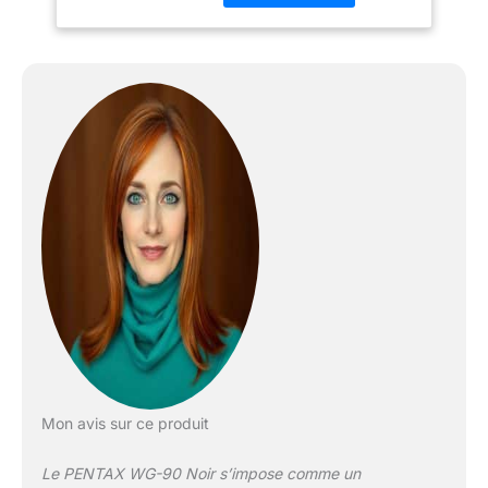
d’images CMOS rétro-
éclairé, qui offre une
excellente sensibilité et
un bruit numérique
réduit, ainsi qu’une
lecture rapide des
signaux de l’image. [Six
Lampes Macro pour
simplifier les gros plans]
Idéalement placées tout
autour de l’objectif, six
Lampes Macro à LED
assurent un éclairage
puissant et uniforme en
prise de vue macro.
[Modes de prise de vue
sous-marine]
Spécialement conçus
Mon avis sur ce produit
pour la prise de vue
sous-marine, les modes
Le PENTAX WG-90 Noir s’impose comme un
Sous-Marin et Vidéo