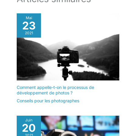
Mai
23
2021
Comment appelle-t-on le processus de
développement de photos ?
Conseils pour les photographes
Juin
20
2021