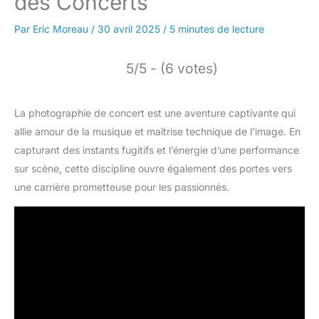
des Concerts
Par
Eric Moreau
/
30 avril 2025
/
5 minutes de lecture
5/5 - (6 votes)
La photographie de concert est une aventure captivante qui
allie amour de la musique et maîtrise technique de l’image. En
capturant des instants fugitifs et l’énergie d’une performance
sur scène, cette discipline ouvre également des portes vers
une carrière prometteuse pour les passionnés.