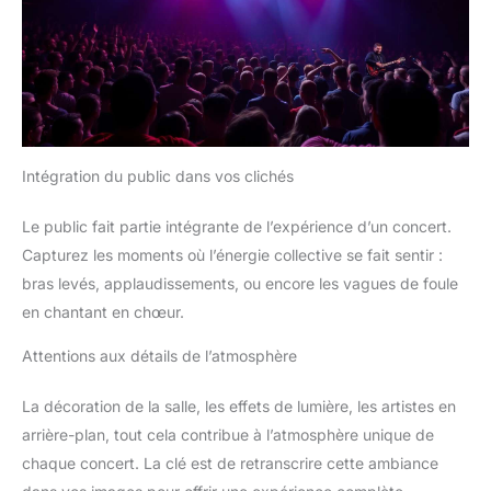
Intégration du public dans vos clichés
Le public fait partie intégrante de l’expérience d’un concert.
Capturez les moments où l’énergie collective se fait sentir :
bras levés, applaudissements, ou encore les vagues de foule
en chantant en chœur.
Attentions aux détails de l’atmosphère
La décoration de la salle, les effets de lumière, les artistes en
arrière-plan, tout cela contribue à l’atmosphère unique de
chaque concert. La clé est de retranscrire cette ambiance