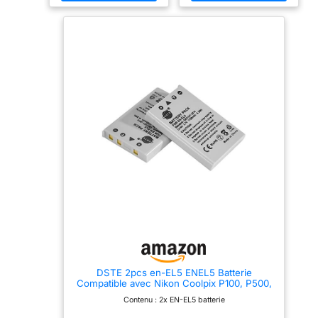
ces piles (lithium et
dioxyde de manganèse) les
rend utilisables même par
températures extrêmes (-40
à 70 °C) Quatre
caractéristiques
supplémentaires de
sécurité intégrée renforcent
la sécurité de la pile ronde
au lithium Panasonic et
coupent l'alimentation en
cas de surcharge de
courant Les piles au lithium
peuvent être conservées
pendant 10 ans
DSTE 2pcs en-EL5 ENEL5 Batterie
Compatible avec Nikon Coolpix P100, P500,
P520, P5100, P6000
Contenu : 2x EN-EL5 batterie