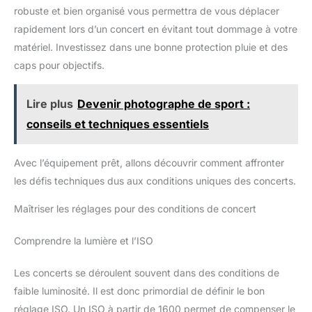
et données. (Remarque : la vitesse de transfert des
robuste et bien organisé vous permettra de vous déplacer
Cartes Mémoire peut varier en fonction de la capacité,
rapidement lors d’un concert en évitant tout dommage à votre
du matériel de la plateforme de test, du logiciel de test
et du système d'exploitation.) 【STABILITÉ FIABLE】
matériel. Investissez dans une bonne protection pluie et des
Grâce à des puces haute vitesse de classe C10 et A1,
nos Cartes Mémoire offrent une stabilité exceptionnelle,
caps pour objectifs.
une protection robuste de vos précieuses données et
une tranquillité d'esprit dans divers scénarios.
【ADAPTATEUR BONUS】 Chaque Carte Mémoire est
Lire plus
Devenir photographe de sport :
fournie avec un adaptateur, ce qui améliore la
compatibilité et facilite l'accès et le transfert de
conseils et techniques essentiels
données sur un plus large éventail d'appareils.
Avec l’équipement prêt, allons découvrir comment affronter
les défis techniques dus aux conditions uniques des concerts.
Maîtriser les réglages pour des conditions de concert
Comprendre la lumière et l’ISO
Les concerts se déroulent souvent dans des conditions de
faible luminosité. Il est donc primordial de définir le bon
réglage ISO. Un ISO à partir de 1600 permet de compenser le