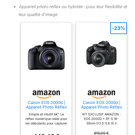
Appareil photo reflex ou hybride
: pour leur flexibilité et
leur qualité d’image
-23%
Canon EOS 2000d |
Canon EOS 2000d |
Appareil Photo Réflex
Appareil Photo Réflex
+ (APS-C, 24.1 MP,
+ (APS-C, 24.1 MP,
Simple et intuitif â€“ Le
KIT EXCLUSIF AMAZON :
WiFi, Full HD) +
WiFi, Full HD) + 2ème
reflex numérique idéal pour
EOS 2000D + EF-S 18-
Objectif EF-S 18-
Batterie + Objectif EF-
les débutants pour capturer
55mm f/3.5-5.6 IS II
55mm f/3,5-5,6 DC
S 18-55mm f/3,5-5,6
et partager des souvenirs
STABILISE + BATTERIE
III, Noir
is II stabilisé - Amazon
avec un flou d'arrière-plan
Mégapixel: 24, 1 MP Type
619,00 €
Exclusive Noir