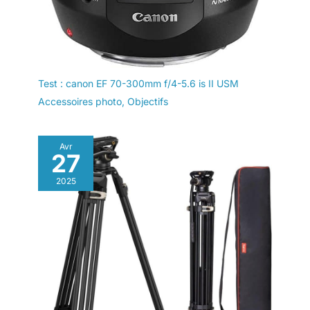
Test : canon EF 70-300mm f/4-5.6 is II USM
Accessoires photo
,
Objectifs
Avr
27
2025