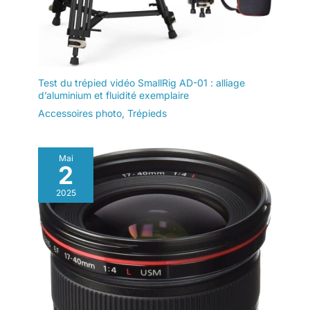
Test du trépied vidéo SmallRig AD-01 : alliage
d’aluminium et fluidité exemplaire
Accessoires photo
,
Trépieds
Mai
2
2025