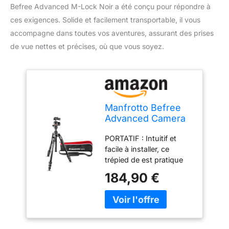
Befree Advanced M-Lock Noir a été conçu pour répondre à
ces exigences. Solide et facilement transportable, il vous
accompagne dans toutes vos aventures, assurant des prises
de vue nettes et précises, où que vous soyez.
Manfrotto Befree
Advanced Camera
Tripod Kit with
PORTATIF : Intuitif et
Twist Closure,
facile à installer, ce
Travel Tripod Kit
trépied de est pratique
with Ball Head,
pour tous les voyages.
Portable and
184,90 €
De plus, sa structure en
Compact, Camera
aluminium le rend léger
Tripod in Aluminium
pour le transport, mais
for DSLR, Reflex,
résistant et complet
Mirrorless, Camera
COMPACT : le système
Accessories