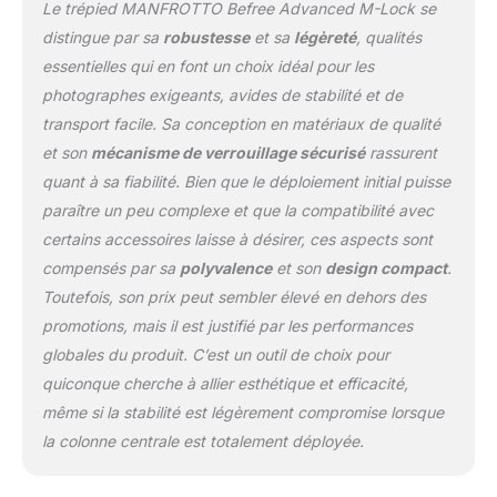
Le trépied MANFROTTO Befree Advanced M-Lock se
du trépied sans perdre la
mise au point de
distingue par sa
robustesse
et sa
légèreté
, qualités
l'appareil. Les angles des
essentielles qui en font un choix idéal pour les
pieds sont indépendants
photographes exigeants, avides de stabilité et de
pour avoir une totale
transport facile. Sa conception en matériaux de qualité
liberté de création
COMPLET : La rotule en
et son
mécanisme de verrouillage sécurisé
rassurent
aluminium 494 vous
quant à sa fiabilité. Bien que le déploiement initial puisse
permet de positionner la
paraître un peu complexe et que la compatibilité avec
caméra rapidement et
certains accessoires laisse à désirer, ces aspects sont
précisément, grâce aux 3
boutons indépendants
compensés par sa
polyvalence
et son
design compact
.
pour le verrouillage, la
Toutefois, son prix peut sembler élevé en dehors des
friction et le panoramique
promotions, mais il est justifié par les performances
globales du produit. C’est un outil de choix pour
quiconque cherche à allier esthétique et efficacité,
même si la stabilité est légèrement compromise lorsque
la colonne centrale est totalement déployée.