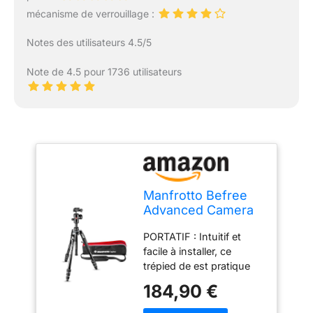
mécanisme de verrouillage :
Notes des utilisateurs 4.5/5
Note de 4.5 pour 1736 utilisateurs
Manfrotto Befree
Advanced Camera
Tripod Kit with
PORTATIF : Intuitif et
Twist Closure,
facile à installer, ce
Travel Tripod Kit
trépied de est pratique
with Ball Head,
pour tous les voyages.
Portable and
184,90 €
De plus, sa structure en
Compact, Camera
aluminium le rend léger
Tripod in Aluminium