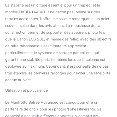
pieds sont indépendants
La stabilité est un critère essentiel pour un trépied, et le
pour avoir une totale
modèle MKBFRTA4BK-BH ne déçoit pas. Même sur des
liberté de création
COMPLET : La rotule en
terrains accidentés, il offre une solidité remarquable, un point
aluminium 494 vous
souvent salué dans les avis clients. La robustesse de sa
permet de positionner la
construction permet de supporter des appareils photo tels
caméra rapidement et
que le Canon EOS 20D, et même des réflex avec des objectifs
précisément, grâce aux 3
boutons indépendants
de taille raisonnable. Les utilisateurs apprécient
pour le verrouillage, la
particulièrement le système de serrage par colliers, qui
friction et le panoramique
garantit une stabilité parfaite, même lorsque la colonne est
déployée au maximum. Cependant, il est conseillé de ne pas
trop étendre les dernières rallonges pour éviter une sensibilité
accrue au vent.
Utilisation et polyvalence
Le Manfrotto Befree Advanced est conçu pour être un
partenaire de choix pour les photographes itinérants. Sa
capacité à accueillir différents appareils, y compris les