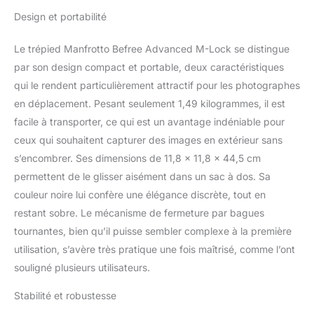
de verrouillage Twist
Design et portabilité
possède une fermeture
qui ne laisse aucune
Le trépied Manfrotto Befree Advanced M-Lock se distingue
partie dépassante et
rend donc le trépied
par son design compact et portable, deux caractéristiques
fermé beaucoup plus
qui le rendent particulièrement attractif pour les photographes
facile à transporter
en déplacement. Pesant seulement 1,49 kilogrammes, il est
COMPATIBLE : la plaque
facile à transporter, ce qui est un avantage indéniable pour
fournie est compatible
ceux qui souhaitent capturer des images en extérieur sans
avec les fixations de tête
standard les plus
s’encombrer. Ses dimensions de 11,8 x 11,8 x 44,5 cm
courantes Manfrotto et
permettent de le glisser aisément dans un sac à dos. Sa
Arca-Swiss, qui peuvent
couleur noire lui confère une élégance discrète, tout en
être installés facilement
restant sobre. Le mécanisme de fermeture par bagues
et rapidement
POLYVALENT : Il permet
tournantes, bien qu’il puisse sembler complexe à la première
de changer la
utilisation, s’avère très pratique une fois maîtrisé, comme l’ont
perspective et la hauteur
souligné plusieurs utilisateurs.
du trépied sans perdre la
mise au point de
Stabilité et robustesse
l'appareil. Les angles des