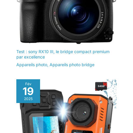
Test : sony RX10 III, le bridge compact premium
par excellence
Appareils photo
,
Appareils photo bridge
Fév
19
2025