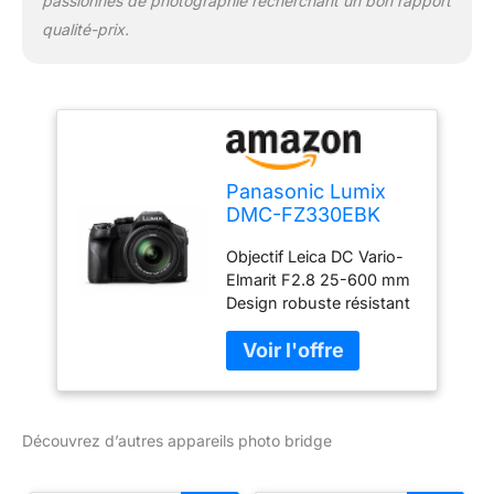
passionnés de photographie recherchant un bon rapport
qualité-prix.
Panasonic Lumix
DMC-FZ330EBK
Bridge Camera with
Objectif Leica DC Vario-
25 - 600 mm Zoom
Elmarit F2.8 25-600 mm
and Full Range F2.8
Design robuste résistant
aux éclaboussures et à la
poussière Vidéo
4K/photo 4K Angle libre
de 3 pouces Écran tactile
arrière
Découvrez d’autres appareils photo bridge