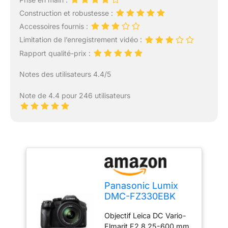
Construction et robustesse :
Accessoires fournis :
Limitation de l’enregistrement vidéo :
Rapport qualité-prix :
Notes des utilisateurs 4.4/5
Note de 4.4 pour 246 utilisateurs
Panasonic Lumix
DMC-FZ330EBK
Bridge Camera with
Objectif Leica DC Vario-
25 - 600 mm Zoom
Elmarit F2.8 25-600 mm