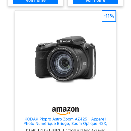
Lumix ultra puissant 60x avec
une netteté remarquables. Vidéo
grand angle 20mm (20-
Full HD 1080p : capturez les
1200mm) pour aller au plus
moindres détails avec une
près du sujet - Ouverture F2.8 -
portée exceptionnelle Batterie
-11%
5.9 pour des photos lumineuses
260 mAh & Autonomie jusqu'à 5
DES FONCTIONS EXPERTES :
jours (IP67)
Vidéo 4K 30p/Vidéo Full HD
60p - Photo 4K pour réaliser
une rafale de 30 i/s et capturer
l'instant parfait - Fonction Post
Focus afin de vous concentrer
sur la prise de vue et faire la
mise au point plus tard UNE
RAPIDITE ULTIME : Rafale 6 i/s
(AFC) et 10 i/s (AFS) -
Autofocus ultra rapide DFD 49
collimateurs UNE UTILISATION
INTUITIVE : Viseur OLED 2360K
points (grossissement env.
0.74x) pour un cadrage
confortable et précis - Écran
LCD 3.0“ 1840K pts tactile -
Autonomie 300 photos environ -
Flash intégré
KODAK Pixpro Astro Zoom AZ425 - Appareil
Photo Numérique Bridge, Zoom Optique 42X,
Grand Angle de 24 mm, 20 Mégapixels, LCD 3,
CAPACITES OPTIQUES - Un zoom ultra long 42x avec