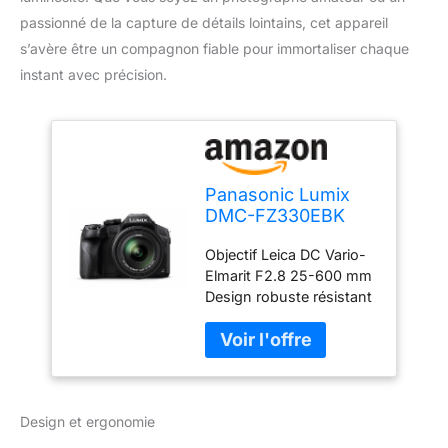
passionné de la capture de détails lointains, cet appareil
s’avère être un compagnon fiable pour immortaliser chaque
instant avec précision.
Panasonic Lumix
DMC-FZ330EBK
Bridge Camera with
Objectif Leica DC Vario-
25 - 600 mm Zoom
Elmarit F2.8 25-600 mm
and Full Range F2.8
Design robuste résistant
aux éclaboussures et à la
poussière Vidéo
4K/photo 4K Angle libre
de 3 pouces Écran tactile
arrière
Design et ergonomie