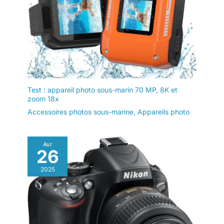
Test : appareil photo sous-marin 70 MP, 8K et
zoom 18x
Accessoires photos sous-marine
,
Appareils photo
Avr
26
2025