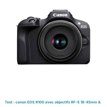
Test : canon EOS R100 avec objectifs RF-S 18-45mm &