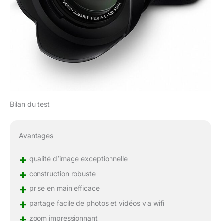
Bilan du test
Avantages
+
qualité d’image exceptionnelle
+
construction robuste
+
prise en main efficace
+
partage facile de photos et vidéos via wifi
+
zoom impressionnant