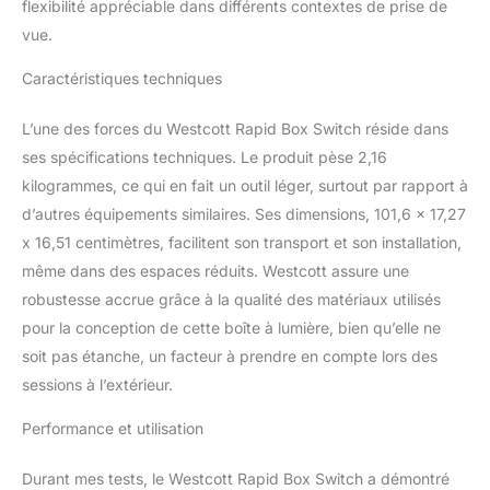
flexibilité appréciable dans différents contextes de prise de
rangement simples
vue.
Supports
interchangeables pour
Caractéristiques techniques
les lumières de
photographie populaires
L’une des forces du Westcott Rapid Box Switch réside dans
: cette boîte à lumière
peut être jumelée avec
ses spécifications techniques. Le produit pèse 2,16
des inserts de montage
kilogrammes, ce qui en fait un outil léger, surtout par rapport à
de lumière, qui sont
d’autres équipements similaires. Ses dimensions, 101,6 x 17,27
faciles à fixer à l'arrière
x 16,51 centimètres, facilitent son transport et son installation,
du modificateur et
même dans des espaces réduits. Westcott assure une
disponibles pour
pratiquement n'importe
robustesse accrue grâce à la qualité des matériaux utilisés
quel stroboscope,
pour la conception de cette boîte à lumière, bien qu’elle ne
Speedlite ou monolight
soit pas étanche, un facteur à prendre en compte lors des
Conçu pour durer : cette
sessions à l’extérieur.
boîte à lumière est
construite avec un collier
Performance et utilisation
de verrouillage
entièrement en métal et 4
baleines entièrement
Durant mes tests, le Westcott Rapid Box Switch a démontré