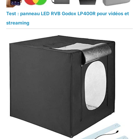
Test : panneau LED RVB Godox LP400R pour vidéos et
streaming