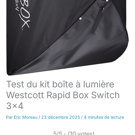
Test du kit boîte à lumière
Westcott Rapid Box Switch
3×4
Par
Eric Moreau
/
23 décembre 2025
/
4 minutes de lecture
5/5 - (10 votes)