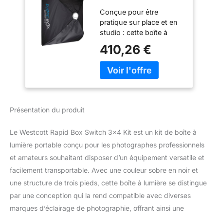
boîte à lumière
Conçue pour être
portable pour
pratique sur place et en
studio photo et
studio : cette boîte à
localisation
lumière rectagnulaire
Compatible avec
410,26 €
pliable de 0,9 x 1,2 m est
plusieurs marques
un modificateur de
d'éclairage de
lumière portable pour les
photographie
photographes qui dirige
une lumière spéculaire
avec un intérieur argenté
Présentation du produit
réfléchissant Compact et
facile à utiliser : le
Le Westcott Rapid Box Switch 3×4 Kit est un kit de boîte à
commutateur Rapid Box
3 x 4 est construit avec
lumière portable conçu pour les photographes professionnels
un cadre en aluminium
et amateurs souhaitant disposer d’un équipement versatile et
massif inspiré du
facilement transportable. Avec une couleur sobre en noir et
parapluie, ce qui
une structure de trois pieds, cette boîte à lumière se distingue
maximise la durabilité,
par une conception qui la rend compatible avec diverses
minimise le poids et rend
l'installation, le
marques d’éclairage de photographie, offrant ainsi une
démontage et le