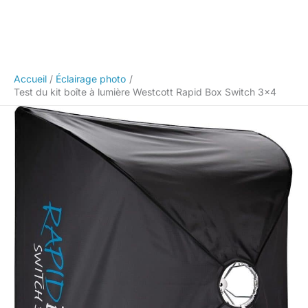
Accueil
Éclairage photo
Test du kit boîte à lumière Westcott Rapid Box Switch 3×4