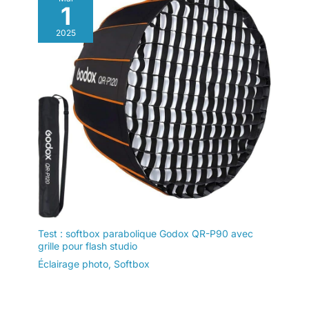
1
2025
Test : softbox parabolique Godox QR-P90 avec
grille pour flash studio
Éclairage photo
,
Softbox