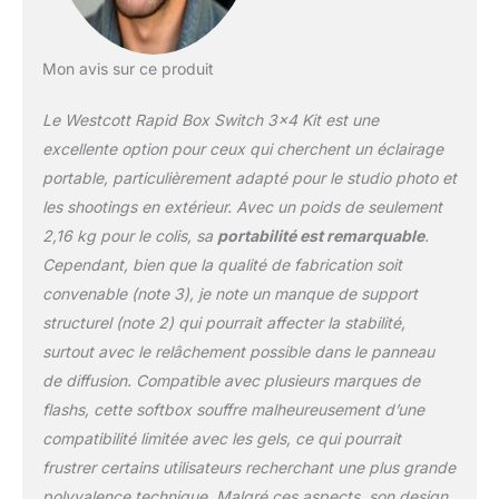
Supports
interchangeables pour
les lumières de
Mon avis sur ce produit
photographie populaires
: cette boîte à lumière
Le Westcott Rapid Box Switch 3×4 Kit est une
peut être jumelée avec
des inserts de montage
excellente option pour ceux qui cherchent un éclairage
de lumière, qui sont
portable, particulièrement adapté pour le studio photo et
faciles à fixer à l'arrière
les shootings en extérieur. Avec un poids de seulement
du modificateur et
2,16 kg pour le colis, sa
portabilité est remarquable
.
disponibles pour
pratiquement n'importe
Cependant, bien que la qualité de fabrication soit
quel stroboscope,
convenable (note 3), je note un manque de support
Speedlite ou monolight
structurel (note 2) qui pourrait affecter la stabilité,
Conçu pour durer : cette
surtout avec le relâchement possible dans le panneau
boîte à lumière est
construite avec un collier
de diffusion. Compatible avec plusieurs marques de
de verrouillage
flashs, cette softbox souffre malheureusement d’une
entièrement en métal et 4
compatibilité limitée avec les gels, ce qui pourrait
baleines entièrement
frustrer certains utilisateurs recherchant une plus grande
métalliques Tissu de
diffusion de qualité
polyvalence technique. Malgré ces aspects, son design