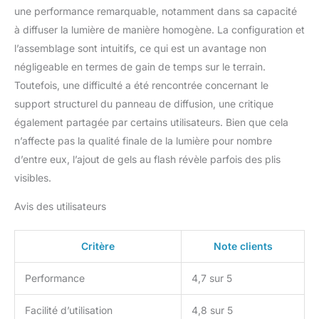
métalliques Tissu de
une performance remarquable, notamment dans sa capacité
diffusion de qualité
à diffuser la lumière de manière homogène. La configuration et
supérieure et étui de
l’assemblage sont intuitifs, ce qui est un avantage non
voyage inclus : les
négligeable en termes de gain de temps sur le terrain.
panneaux de diffusion
inclus sont fabriqués
Toutefois, une difficulté a été rencontrée concernant le
avec un tissu en nylon
support structurel du panneau de diffusion, une critique
naturel non blanchi qui
également partagée par certains utilisateurs. Bien que cela
adoucit votre source de
n’affecte pas la qualité finale de la lumière pour nombre
lumière sans altérer sa
température de couleur,
d’entre eux, l’ajout de gels au flash révèle parfois des plis
idéal pour tout style de
visibles.
photographie de portrait
ou de produit
Avis des utilisateurs
Critère
Note clients
Performance
4,7 sur 5
Facilité d’utilisation
4,8 sur 5