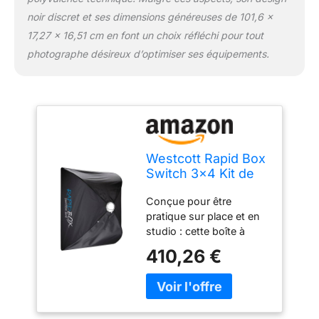
supérieure et étui de
noir discret et ses dimensions généreuses de 101,6 x
voyage inclus : les
17,27 x 16,51 cm en font un choix réfléchi pour tout
panneaux de diffusion
photographe désireux d’optimiser ses équipements.
inclus sont fabriqués
avec un tissu en nylon
naturel non blanchi qui
adoucit votre source de
lumière sans altérer sa
température de couleur,
idéal pour tout style de
Westcott Rapid Box
photographie de portrait
Switch 3x4 Kit de
ou de produit
boîte à lumière
Conçue pour être
portable pour
pratique sur place et en
studio photo et
studio : cette boîte à
localisation
lumière rectagnulaire
Compatible avec
410,26 €
pliable de 0,9 x 1,2 m est
plusieurs marques
un modificateur de
d'éclairage de
lumière portable pour les
photographie
photographes qui dirige