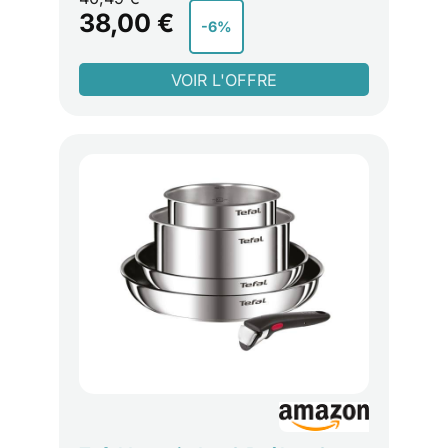
cm et un fait-tout de 20 cm x 10,9 cm En
38,00 €
-6%
aluminium pour un réchauffage rapide et
efficace ; revêtement anti-adhésif pour une
manipulation des aliments sans effort Les
couvercles permettent de conserver la
chaleur et l’humidité pour une cuisson
efficace et de meilleurs résultats. Un bec
verseur évite les éclaboussures au moment
de servir Poignées en bakélite qui restent
froides pour soulever et transporter les
poêles confortablement. Un trou offre une
solution de suspension pratique pour le
rangement Compatible avec toutes les
sources de chaleur, y compris à induction.
Passe au four jusqu'à 150 °C ainsi qu’au lave-
vaisselle pour un nettoyage rapide