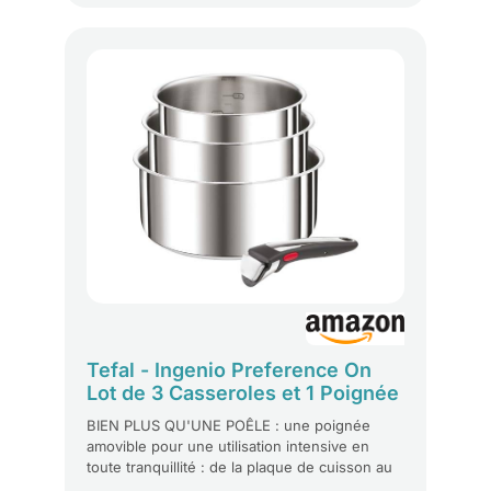
sont certifiés tous types de feux : induction,
gaz, plaques électriques et vitrocéramique.
Compatible au four (180°maximum),
compatible lave-vaisselle, compatible
réfrigérateur. Grâce à sa poignée
SITRAMOVIBLE en plastique thermo résistant
clipsable et déclipsable à l'envie, gagnez de la
place, gagnez de la praticité, gagnez de
l'agilité en cuisine. Devenu incontournable de
l'équipement des foyers français SITRAM a
marqué plusieurs générations avec son
célèbre slogan "Si vous ne prenez pas une
SITRAM, vous risquez de prendre une
gamelle !"
Tefal - Ingenio Preference On
Lot de 3 Casseroles et 1 Poignée
Amovible
BIEN PLUS QU'UNE POÊLE : une poignée
amovible pour une utilisation intensive en
toute tranquillité : de la plaque de cuisson au
four puis au réfrigérateur (ne pas stocker