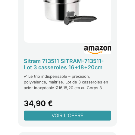
Sitram 713511 SITRAM-713511-
Lot 3 casseroles 16+18+20cm
Sitramovible Arpège en INOX,
✔ Le trio indispensable – précision,
poignée Amovible-Tous Feux
polyvalence, maîtrise. Lot de 3 casseroles en
Dont Induction, Argent
acier inoxydable Ø16,18,20 cm au Corps 3
couches (Triply) qui allie robustesse et
élégance : 1. Extérieur inox ferromagnétique
34,90 €
pour compatibilité induction. 2. Milieu
Aluminium pour une diffusion optimale et
rapide de la chaleur 3. Intérieur Inox brillant.
Poignée amovible Sitramovible –
ergonomie et gain de place - Système
ingénieux clipsable en un geste, conçu pour