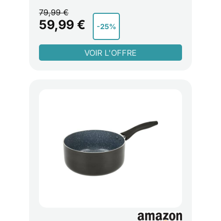
d'aliments acides)en toute simplicité
79,99 €
COMPATIBLE AVEC LA POIGNÉE INGENIO : la
59,99 €
-25%
poignée sécurisée etrobuste supporte jusqu'à
10 kg (selon des tests internes)et elle est
garantie 10 ans ACIER INOXYDABLE
GARANTIT 10 ANS : pour une performance et
une fiabilité durables, découvrez un produit
de qualité supérieure au design robuste,
conçu pour durer COMPATIBILITÉ TOUS FEUX
: gaz, électrique, vitrocéramique etinduction,
convient également pour le four (sauf
couvercle en verre et poignée) INDUCTION
INTÉGRALE : base épaisse de diffusion de la
chaleur pour des repas savoureux et des
performances durables CONTENU :
casseroles 16/18/20 cm + 1 poignée amovible