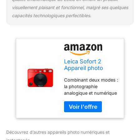
visuellement plaisant et fonctionnel, malgré ses quelques
capacités technologiques perfectibles.
Leica Sofort 2
Appareil photo
numérique et
Combinant deux modes :
instantané avec
la photographie
écran LCD, 2
analogique et numérique
déclencheurs, 10
s'entremêlent dans cette
effets d'objectif et
caméra hybride moderne
prise en charge de
apportant des souvenirs
l'application Leica
amusants et créatifs
FOTOS (rouge)
Préserve les moments :
Découvrez d’autres appareils photo numériques et
avec le SOFORT 2,
chaque moment est