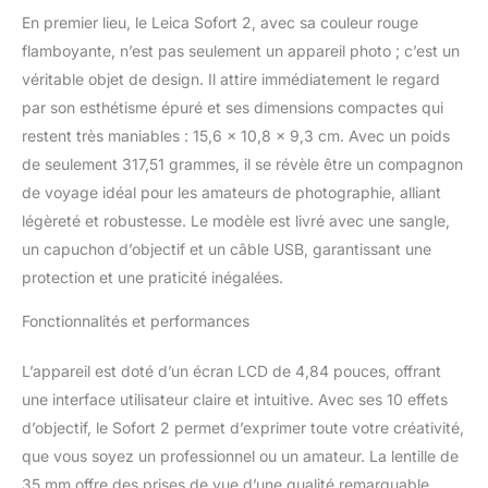
préservé,
En premier lieu, le Leica Sofort 2, avec sa couleur rouge
numériquement et sous
flamboyante, n’est pas seulement un appareil photo ; c’est un
forme de photo
véritable objet de design. Il attire immédiatement le regard
instantanée Nouvel
par son esthétisme épuré et ses dimensions compactes qui
obturateur : profitez
pleinement des deux
restent très maniables : 15,6 x 10,8 x 9,3 cm. Avec un poids
déclencheurs pour vos
de seulement 317,51 grammes, il se révèle être un compagnon
selfies, paysages et
de voyage idéal pour les amateurs de photographie, alliant
portraits Choisissez
légèreté et robustesse. Le modèle est livré avec une sangle,
votre meilleur : soutenez
votre créativité avec
un capuchon d’objectif et un câble USB, garantissant une
différents effets d'objectif
protection et une praticité inégalées.
et de film au choix et un
écran LCD qui vous aide
Fonctionnalités et performances
à sélectionner
uniquement vos
L’appareil est doté d’un écran LCD de 4,84 pouces, offrant
meilleures photos avant
une interface utilisateur claire et intuitive. Avec ses 10 effets
de les imprimer Prise en
d’objectif, le Sofort 2 permet d’exprimer toute votre créativité,
charge de l'application : il
est parfaitement intégré
que vous soyez un professionnel ou un amateur. La lentille de
à l'application Leica
35 mm offre des prises de vue d’une qualité remarquable,