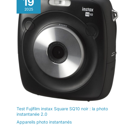
19
capable de prendre des photos et des vidéos partout et à tout
votre enfant de mieux
moment, aidant les enfants à enregistrer davantage de
enregistrer chaque moment
2025
moments merveilleux. [Grande Capacité de Mémoire et
significatif de son enfance,
Batterie] Cet appsareil photo instantané pour enfants est doté
cette caméra prend en charge la
d'une carte mémoire interne de 32 Go qui permet le stockage
prise de vue en continu, avec
de milliers de photos et de vidéos. L'appareil photo pour
minuterie et d’autres fonctions. [
enfants possède également une batterie interne de grande
CONFIDENTIEL ET SÛR &
capacité pouvant être utilisée durant 4 heures après une
AUCUN WIFI/APP REQUIS] Afin
charge complète. Laissez votre enfant véritablement se libérer
de mieux protéger votre vie
de l'inquiétude quant à l'espace de stockage et à l'alimentation
privée et celle de vos enfants,
électrique. Cependant, afin de mieux conserver les précieux
cette caméra instantanée pour
moments que vous avez capturés, il vaut mieux sauvegarder
enfants ne prend pas en charge
régulièrement les fichiers de l'appareil photo sur un ordinateur
les fonctions WIFI et Bluetooth.
pour le stockage. [Cadeau Significatif pour Enfants] L'enfance
Vous n’avez pas à télécharger
est éphémère. Est-ce que vous êtes curieux de découvrir
l’APP pour l'utilisation. Les
comment le monde apparaît aux yeux de votre enfant? Cet
fichiers peuvent être transférés
appareil photo pour enfants a été créé pour les garçons et les
à l’aide d’un câble USB.
filles de 3 à 12 ans, dans l'espoir d'aider chaque enfant à
explorer et à enregistrer son propre monde. Ce charmant
appareil photo à impression instantanée est un ami sur le
chemin, compagnon de jeu quotidien et cadeau mémorable
pour la Fête des enfants, Noël, les anniversaires et d'autres
occasions.
Test Fujifilm instax Square SQ10 noir : la photo
instantanée 2.0
Appareils photo instantanés