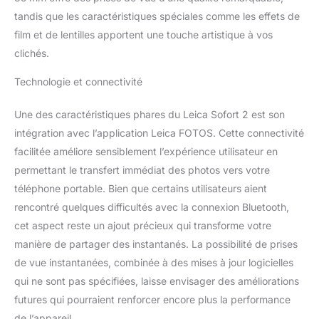
FOTOS vous permettant
tandis que les caractéristiques spéciales comme les effets de
d'imprimer toutes vos
film et de lentilles apportent une touche artistique à vos
images de la galerie Leica
sur votre appareil mobile
clichés.
Technologie et connectivité
Une des caractéristiques phares du Leica Sofort 2 est son
intégration avec l’application Leica FOTOS. Cette connectivité
facilitée améliore sensiblement l’expérience utilisateur en
permettant le transfert immédiat des photos vers votre
téléphone portable. Bien que certains utilisateurs aient
rencontré quelques difficultés avec la connexion Bluetooth,
cet aspect reste un ajout précieux qui transforme votre
manière de partager des instantanés. La possibilité de prises
de vue instantanées, combinée à des mises à jour logicielles
qui ne sont pas spécifiées, laisse envisager des améliorations
futures qui pourraient renforcer encore plus la performance
de l’appareil.