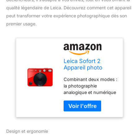
qualité légendaire de Leica. Découvrez comment cet appareil
peut transformer votre expérience photographique dès son
premier usage.
Leica Sofort 2
Appareil photo
numérique et
Combinant deux modes :
instantané avec
la photographie
écran LCD, 2
analogique et numérique
déclencheurs, 10
s'entremêlent dans cette
effets d'objectif et
caméra hybride moderne
prise en charge de
apportant des souvenirs
l'application Leica
amusants et créatifs
FOTOS (rouge)
Préserve les moments :
Design et ergonomie
avec le SOFORT 2,
chaque moment est