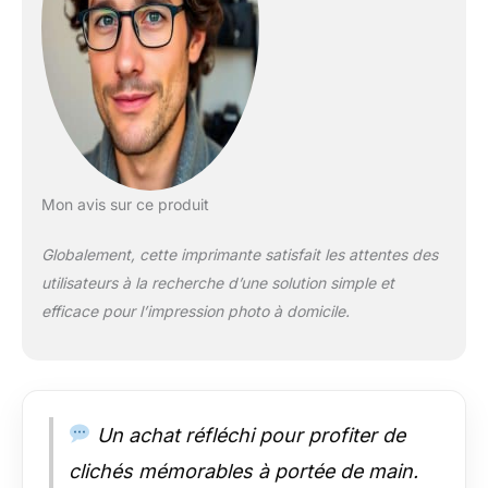
utilisation facile et
d'un lecteur de cartes
SD, SDHC et SDXC
intégré pour
l'impression directe
Imprimez sans fil
depuis votre appareil
intelligent avec
l'application SELPHY
Mon avis sur ce produit
Photo Layout et
connectez-vous via
Globalement, cette imprimante satisfait les attentes des
Wi-Fi à d'autres
utilisateurs à la recherche d’une solution simple et
appareils intelligents,
efficace pour l’impression photo à domicile.
ordinateurs et
appareils photo, ou
via USB-C pour les
ordinateurs, appareils
photo et clés USB
Personnalisez vos
Un achat réfléchi pour profiter de
photos avec des
clichés mémorables à portée de main.
tampons, des filtres,