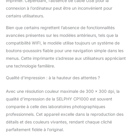
imprimer. Cependant, l’absence de câble USB pour la
pour l'impression
connexion à l’ordinateur peut être un inconvénient pour
directe Imprimez sans
certains utilisateurs.
fil depuis votre appareil
intelligent avec
Bien que certains regrettent l’absence de fonctionnalités
l'application SELPHY
avancées présentes sur les modèles antérieurs, tels que la
Photo Layout et
connectez-vous via
compatibilité WIFI, le modèle utilise toujours un système de
Wi-Fi à d'autres
boutons-poussoirs fiable pour une navigation simple dans les
appareils intelligents,
menus. Cette imprimante s’adresse aux utilisateurs appréciant
ordinateurs et appareils
une technologie familière.
photo, ou via USB-C
pour les ordinateurs,
Qualité d’impression : à la hauteur des attentes ?
appareils photo et clés
USB Personnalisez vos
Avec une résolution couleur maximale de 300 x 300 dpi, la
photos avec des
tampons, des filtres,
qualité d’impression de la SELPHY CP1000 est souvent
des superpositions de
comparée à celle des laboratoires photographiques
motifs, des codes QR
professionnels. Cet appareil excelle dans la reproduction des
et bien plus encore, et
détails et des couleurs vivantes, rendant chaque cliché
partagez-les avec vos
amis et votre famille
parfaitement fidèle à l’original.