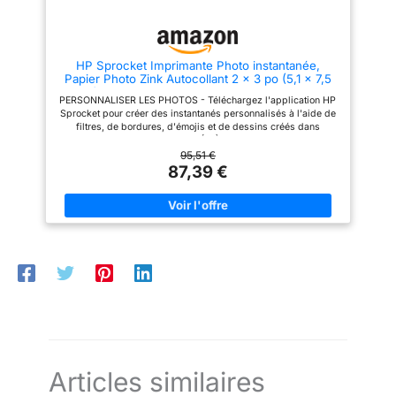
108 simultanément
filtres, des cadres et bien
que l’on peut être petit mais
d'autres choses encore !
puissant. VOS PHOTOS, À
VOTRE MANIÈRE : utilisez
l'application Canon Mini Print
HP Sprocket Imprimante Photo instantanée,
avec cette imprimante pour
Papier Photo Zink Autocollant 2 x 3 po (5,1 x 7,5
smartphone Canon. Des
cm) Portable, sans Fil, Compatible avec Les
impressions autocollantes aux
PERSONNALISER LES PHOTOS - Téléchargez l'application HP
appareils iOS et Android Via Bluetooth, Blanc.
collages uniques, vos souvenirs
Sprocket pour créer des instantanés personnalisés à l'aide de
peuvent désormais être aussi
filtres, de bordures, d'émojis et de dessins créés dans
nomades que vous.
l'application. FONCTIONNALITÉS À LA MODE EXCLUSIVES -
organisez vos photos avec l'application HP Sprocket et
95,51 €
accédez à des cadres, filtres et autocollants exclusifs pour vos
87,39 €
photos 2 x 3 pouces. TAG AND PRINT - trouvez et imprimez
facilement des photos de réseaux sociaux depuis votre
smartphone. Hashtaguez une photo sur les réseaux sociaux et
utilisez l'application HP Sprocket pour imprimer
immédiatement. RÉALITÉ AUGMENTÉE AMUSANTE - utilisez
l'application HP Sprocket pour déverrouiller du contenu en
réalité augmentée et afficher les files d'attente d'impression
partagées, les vidéos masquées, etc. PAPIER PHOTO HP ZINK
- chargez les 10 feuilles de papier collant HP ZINK 2x3 "dans
votre imprimante portable et créez des photos et des
autocollants résistants aux taches.
Articles similaires