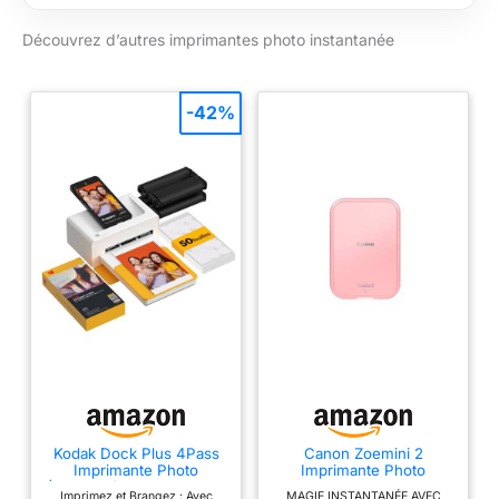
avec ses petites
Découvrez d’autres imprimantes photo instantanée
dimensions de
seulement 182,2 x
57,6 x 133 mm
Imprimante portable
-42%
dotée d'un grand
écran LCD de 8,9 cm
(3,5") pour une
utilisation facile et
d'un lecteur de cartes
SD, SDHC et SDXC
intégré pour
l'impression directe
Imprimez sans fil
depuis votre appareil
intelligent avec
l'application SELPHY
Photo Layout et
connectez-vous via
Kodak Dock Plus 4Pass
Canon Zoemini 2
Wi-Fi à d'autres
Imprimante Photo
Imprimante Photo
appareils intelligents,
(10x15cm) + Paquet avec
Portable - Mini
Imprimez et Brangez : Avec
MAGIE INSTANTANÉE AVEC