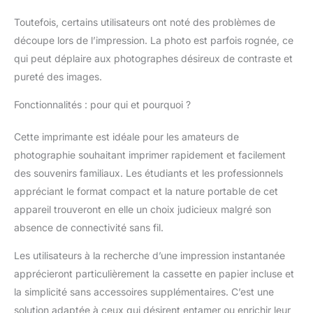
grâce à l'impression de
codes QR numérisables
Toutefois, certains utilisateurs ont noté des problèmes de
Livré sans recharge ni
découpe lors de l’impression. La photo est parfois rognée, ce
papier : pensez à
qui peut déplaire aux photographes désireux de contraste et
commander le
pureté des images.
consommable RP-108
simultanément
Fonctionnalités : pour qui et pourquoi ?
Cette imprimante est idéale pour les amateurs de
photographie souhaitant imprimer rapidement et facilement
des souvenirs familiaux. Les étudiants et les professionnels
appréciant le format compact et la nature portable de cet
appareil trouveront en elle un choix judicieux malgré son
absence de connectivité sans fil.
Les utilisateurs à la recherche d’une impression instantanée
apprécieront particulièrement la cassette en papier incluse et
la simplicité sans accessoires supplémentaires. C’est une
solution adaptée à ceux qui désirent entamer ou enrichir leur