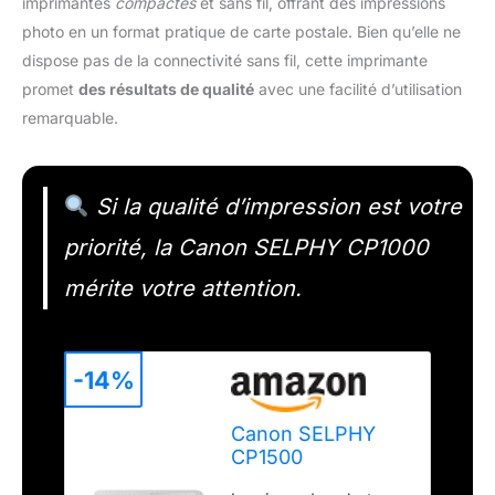
imprimantes
compactes
et sans fil, offrant des impressions
photo en un format pratique de carte postale. Bien qu’elle ne
dispose pas de la connectivité sans fil, cette imprimante
promet
des résultats de qualité
avec une facilité d’utilisation
remarquable.
Si la qualité d’impression est votre
priorité, la Canon SELPHY CP1000
mérite votre attention.
-14%
Canon SELPHY
CP1500
Imprimante Photo