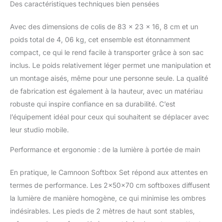
d'éclairage (lumière
Des caractéristiques techniques bien pensées
froide, lumière froide +
chaude, lumière chaude),
Avec des dimensions de colis de 83 x 23 x 16, 8 cm et un
une température bicolore
poids total de 4, 06 kg, cet ensemble est étonnamment
de 2800K-5700K et une
compact, ce qui le rend facile à transporter grâce à son sac
luminosité réglable de 1%
à 100% peuvent
inclus. Le poids relativement léger permet une manipulation et
répondre à tous vos
un montage aisés, même pour une personne seule. La qualité
besoins d'éclairage dans
de fabrication est également à la hauteur, avec un matériau
différents scénarios de
robuste qui inspire confiance en sa durabilité. C’est
photographie. Grande
Boîte à Lumière Flexible :
l’équipement idéal pour ceux qui souhaitent se déplacer avec
50 * 70cm/ 20 * 28in
leur studio mobile.
grande boîte à lumière
avec tissu diffuseur
Performance et ergonomie : de la lumière à portée de main
blanc vous fournit un
éclairage parfait et
En pratique, le Camnoon Softbox Set répond aux attentes en
uniforme ; avec prise E27
termes de performance. Les 2x50x70 cm softboxes diffusent
pour l'installation directe
la lumière de manière homogène, ce qui minimise les ombres
de la lumière LED ; et la
boîte à lumière peut
indésirables. Les pieds de 2 mètres de haut sont stables,
pivoter de 210° pour