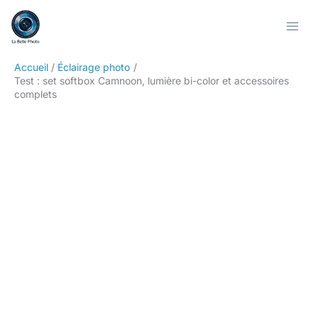
Aller
Rechercher
au
contenu
Accueil
Éclairage photo
Test : set softbox Camnoon, lumière bi-color et accessoires
complets