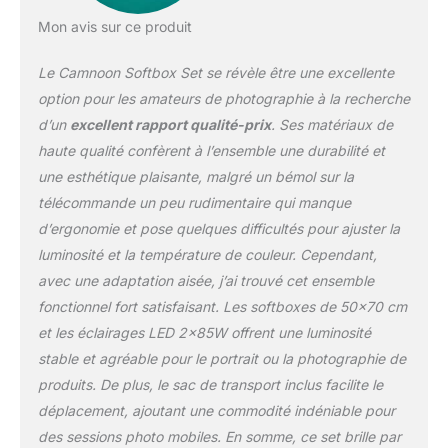
de 80% par rapport à
Mon avis sur ce produit
d'autres lumières
similaires ; et 3 modes
Le Camnoon Softbox Set se révèle être une excellente
d'éclairage (lumière
froide, lumière froide +
option pour les amateurs de photographie à la recherche
chaude, lumière chaude),
d’un
excellent rapport qualité-prix
. Ses matériaux de
une température bicolore
haute qualité confèrent à l’ensemble une durabilité et
de 2800K-5700K et une
une esthétique plaisante, malgré un bémol sur la
luminosité réglable de 1%
à 100% peuvent
télécommande un peu rudimentaire qui manque
répondre à tous vos
d’ergonomie et pose quelques difficultés pour ajuster la
besoins d'éclairage dans
luminosité et la température de couleur. Cependant,
différents scénarios de
avec une adaptation aisée, j’ai trouvé cet ensemble
photographie. Grande
Boîte à Lumière Flexible :
fonctionnel fort satisfaisant. Les softboxes de 50×70 cm
50 * 70cm/ 20 * 28in
et les éclairages LED 2x85W offrent une luminosité
grande boîte à lumière
stable et agréable pour le portrait ou la photographie de
avec tissu diffuseur
produits. De plus, le sac de transport inclus facilite le
blanc vous fournit un
éclairage parfait et
déplacement, ajoutant une commodité indéniable pour
uniforme ; avec prise E27
des sessions photo mobiles. En somme, ce set brille par