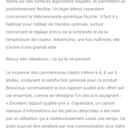
même sur des surfaces légèrement inégales, et permettent un
vous permettre d'avoir
positionnement flexible. Un léger bémol cependant
des angles de lumière
concernant la télécommande générique fournie : il faut s’y
optimaux, rendant vos
photos et vidéos plus
habituer pour l’utiliser de manière optimale, surtout
professionnelles.
concernant le réglage précis de la luminosité et de la
Support de Lumière en
température de couleur. Néanmoins, une fois maîtrisée, elle
Métal Réglable : Le pied
s’avère d’une grande aide.
d'éclairage est fabriqué
en alliage d'aluminium de
Retour des utilisateurs : ce qu’ils en pensent
première qualité et peut
s'étendre de 68 à 200
La moyenne des commentaires clients s’élève à 4, 6 sur 5
cm ; la conception stable
à 3 pieds et le système
étoiles, soulignant la satisfaction générale pour ce produit.
de verrouillage solide
Beaucoup reconnaissent le bon rapport qualité-prix offert par
rendent l'utilisation sûre
cet ensemble, comme en témoigne l’un des avis soulignant :
et fiable. Télécommande
« Excellent rapport qualité-prix ». Cependant, un certain
Pratique : Fournie avec
des télécommandes,
manque d’informations sur les pièces détachées a été noté
vous pouvez allumer/
par un utilisateur qui a malheureusement cassé une lampe. Ce
éteindre la lumière et
point pourrait être amélioré par une communication plus claire
régler la luminosité et la