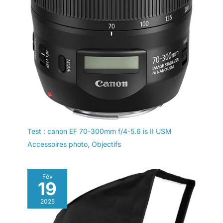
Test : canon EF 70-300mm f/4-5.6 is II USM
Accessoires photo
,
Objectifs
Fév
19
2025