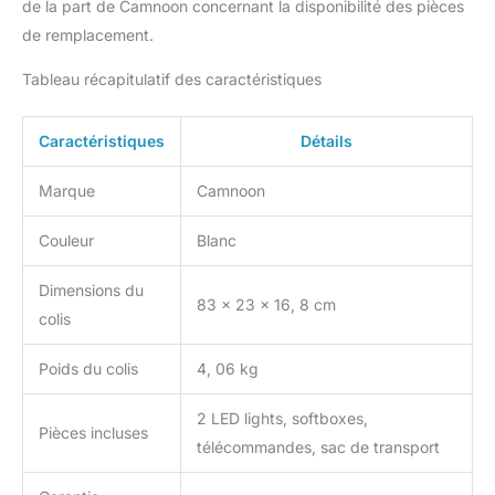
de la part de Camnoon concernant la disponibilité des pièces
température de couleur à
une certaine distance.
de remplacement.
Vous n'avez plus besoin
de vous déplacer pour
Tableau récapitulatif des caractéristiques
régler la lumière pendant
la prise de vue, ce qui
Caractéristiques
Détails
vous permet
d'économiser du temps
Marque
Camnoon
et des efforts.
Couleur
Blanc
Dimensions du
83 x 23 x 16, 8 cm
colis
Poids du colis
4, 06 kg
2 LED lights, softboxes,
Pièces incluses
télécommandes, sac de transport