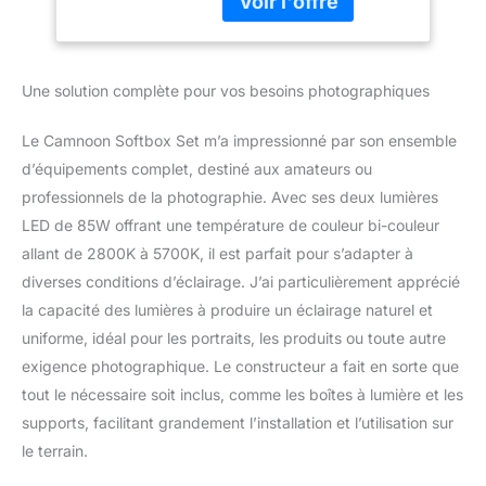
2 * télécommandes et 1 *
Sac de Transport,
sac de transport, le kit de
pour Studio Portrait
lumière de photographie
Produit Photo Vidé
est parfait pour
Une solution complète pour vos besoins photographiques
l'enregistrement vidéo à
domicile/en studio, la
Le Camnoon Softbox Set m’a impressionné par son ensemble
diffusion en direct, le
maquillage, le portrait et
d’équipements complet, destiné aux amateurs ou
la photographie de
professionnels de la photographie. Avec ses deux lumières
produits, la prise de
LED de 85W offrant une température de couleur bi-couleur
photos de mode, la prise
allant de 2800K à 5700K, il est parfait pour s’adapter à
de photos d'enfants, etc.
diverses conditions d’éclairage. J’ai particulièrement apprécié
Lumière LED de Haute
Qualité : La lumière LED
la capacité des lumières à produire un éclairage naturel et
avec 112 perles de haute
uniforme, idéal pour les portraits, les produits ou toute autre
qualité supporte une
exigence photographique. Le constructeur a fait en sorte que
puissance de 85W et
tout le nécessaire soit inclus, comme les boîtes à lumière et les
une économie d'énergie
de 80% par rapport à
supports, facilitant grandement l’installation et l’utilisation sur
d'autres lumières
le terrain.
similaires ; et 3 modes