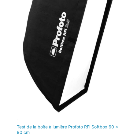
Test de la boîte à lumière Profoto RFi Softbox 60 x
90 cm