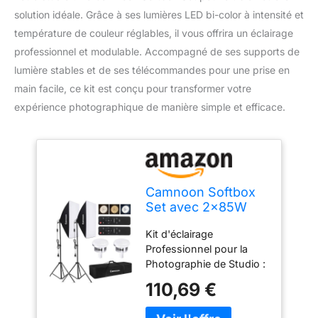
solution idéale. Grâce à ses lumières LED bi-color à intensité et
température de couleur réglables, il vous offrira un éclairage
professionnel et modulable. Accompagné de ses supports de
lumière stables et de ses télécommandes pour une prise en
main facile, ce kit est conçu pour transformer votre
expérience photographique de manière simple et efficace.
Camnoon Softbox
Set avec 2x85W
2800K-5700K Bi-
Kit d'éclairage
Color Temperature
Professionnel pour la
Light LED,
Photographie de Studio :
2x50x70cm
Comprenant 2 * lumières
Softbox, 2x2M
110,69 €
LED, 2 * boîtes à lumière,
Light Stand, 2
2 * supports de lumière,
Télécommandes,