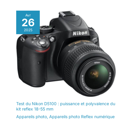
Avr
26
2025
Test du Nikon D5100 : puissance et polyvalence du
kit reflex 18-55 mm
Appareils photo
,
Appareils photo Reflex numérique