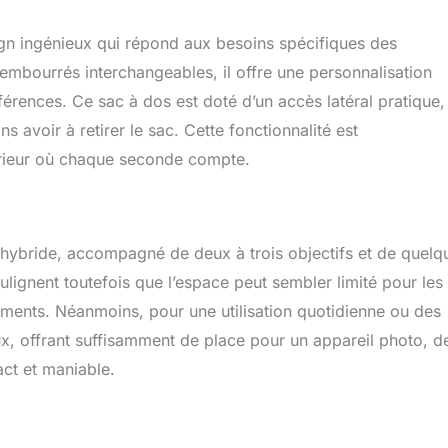
 et éditez où que vous soyez, même en déplacement
ign ingénieux qui répond aux besoins spécifiques des
mbourrés interchangeables, il offre une personnalisation
érences. Ce sac à dos est doté d’un accès latéral pratique,
s avoir à retirer le sac. Cette fonctionnalité est
térieur où chaque seconde compte.
u hybride, accompagné de deux à trois objectifs et de quelq
ulignent toutefois que l’espace peut sembler limité pour les
ments. Néanmoins, pour une utilisation quotidienne ou des
eux, offrant suffisamment de place pour un appareil photo, d
act et maniable.