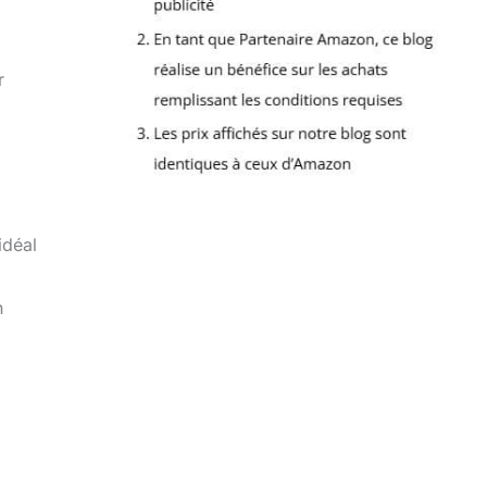
r
idéal
n