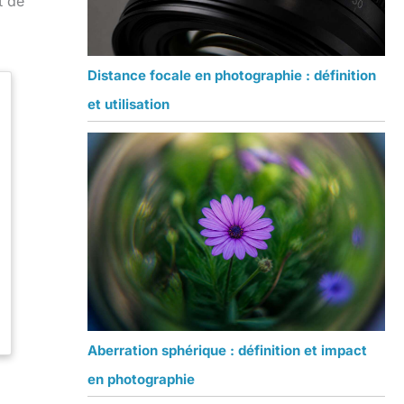
t de
Distance focale en photographie : définition
et utilisation
Aberration sphérique : définition et impact
en photographie