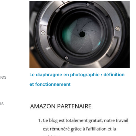
Le diaphragme en photographie : définition
ues
et fonctionnement
es