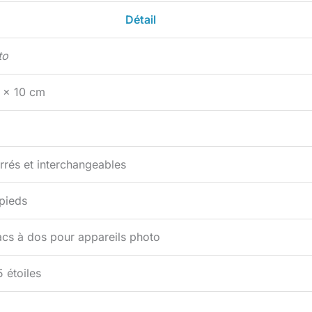
Détail
to
 x 10 cm
rés et interchangeables
épieds
acs à dos pour appareils photo
5 étoiles