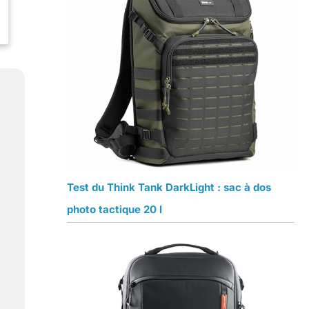
Test du Think Tank DarkLight : sac à dos
photo tactique 20 l