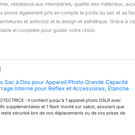
omie, résistance aux intempéries, qualité des matériaux, acc
s avons également pris en compte le poids du sac et sa faci
fermetures et antivols) et le design et esthétique. Grâce à ce
able et complète pour guider votre choix.
 Sac à Dos pour Appareil Photo Grande Capacité
age Interne pour Reflex et Accessoires, Étanche
0 x 15 x 37 cm, Uni - Noir
CTRICE : Il contient jusqu'à 1 appareil photo DSLR avec
ctifs supplémentaires et 1 flash monté sur sabot, assurant que
reste sécurisé lors de vos déplacements ou de vos prises de
Matériaux connus pour leur durabilité : Fabriqué à partir d'un
 de polyester/nylon noir 60D, offrant une protection durable
out en conservant un aspect élégant. RÉSISTANT AUX