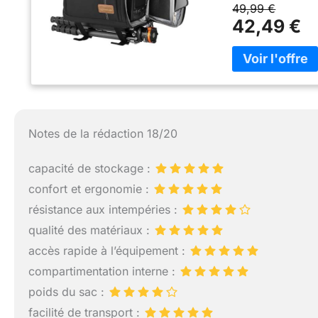
votre trépied au
49,99 €
contenir 1 apparei
42,49 €
range vos accesso
extensible accuei
Compact】Dimensio
en fait un compag
cabine de la plu
Durabilité】Equip
et ajustables, ai
Notes de la rédaction 18/20
respirant, même a
pour transformer 
pour les excursion
capacité de stockage :
usages. Une ques
confort et ergonomie :
avec plaisir.
résistance aux intempéries :
qualité des matériaux :
accès rapide à l’équipement :
compartimentation interne :
poids du sac :
facilité de transport :