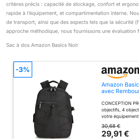
critères précis : capacité de stockage, confort et ergon
rapide à l’équipement, et compartimentation interne. Nou
de transport, ainsi que des aspects tels que la sécurité (
approche méthodique, nous fournissons une évaluation fi
Sac à dos Amazon Basics Noir
-3%
Amazon Basics
avec Rembourr
et Antichoc, 3
CONCEPTION PROTE
objectifs, 4 obje
votre équipement 
vue en extérieur. 
30,68 €
mélange résistant
29,91 €
contre l'usure t