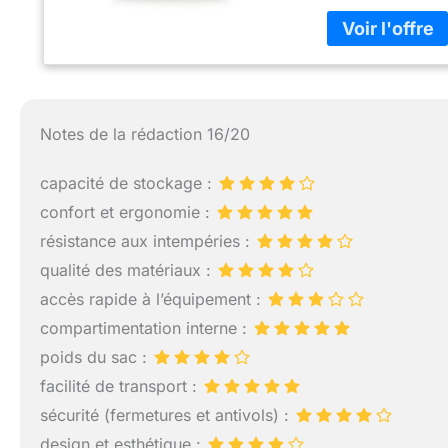
INTEMPÉRIES : La
de la pluie, assu
STOCKAGE ORGANIS
permettant de gard
mémoire et les câ
Mesure 30 x 15 x 
Notes de la rédaction 16/20
photographique sa
capacité de stockage :
confort et ergonomie :
résistance aux intempéries :
qualité des matériaux :
accès rapide à l’équipement :
compartimentation interne :
poids du sac :
facilité de transport :
sécurité (fermetures et antivols) :
design et esthétique :