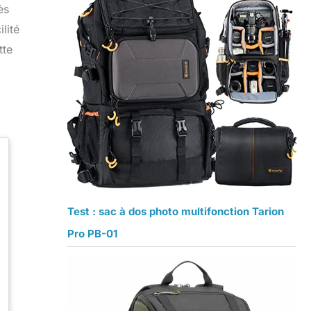
ès
lité
tte
Test : sac à dos photo multifonction Tarion
Pro PB-01