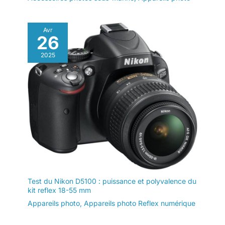
Avr
26
2025
Test du Nikon D5100 : puissance et polyvalence du
kit reflex 18-55 mm
Appareils photo
,
Appareils photo Reflex numérique