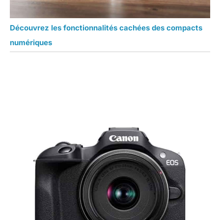
Découvrez les fonctionnalités cachées des compacts
numériques