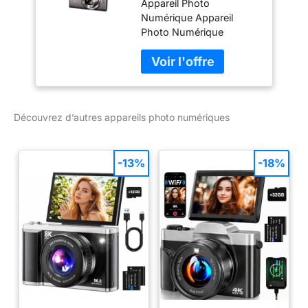
Appareil Photo
Argent
Numérique Appareil
Photo Numérique
Appareil Photo
Numérique Appareil
Photo Numérique
Découvrez d’autres appareils photo numériques
-13%
-18%