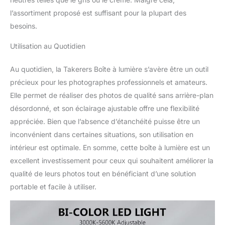
en une minute. Les
l’assortiment proposé est suffisant pour la plupart des
poches sur la boîte à
besoins.
photos vous permettent
également de ranger
Utilisation au Quotidien
certains outils dont vous
avez toujours besoin
Convient pour les
Au quotidien, la Takerers Boîte à lumière s’avère être un outil
appareils photo et les
précieux pour les photographes professionnels et amateurs.
téléphones : les lumières
Elle permet de réaliser des photos de qualité sans arrière-plan
LED de qualité supérieure
désordonné, et son éclairage ajustable offre une flexibilité
sans stroboscope
appréciée. Bien que l’absence d’étanchéité puisse être un
rendent la prise de vue
plus professionnelle et
inconvénient dans certaines situations, son utilisation en
empêchent le téléphone
intérieur est optimale. En somme, cette boîte à lumière est un
de clignoter. Aucune
excellent investissement pour ceux qui souhaitent améliorer la
compétence technique,
qualité de leurs photos tout en bénéficiant d’une solution
aucun appareil limité. La
boîte lumineuse pliable
portable et facile à utiliser.
Takerers de 61 x 61 cm
est parfaite pour
photographier des