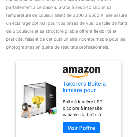
parfaitement à ce besoin. Grâce à ses 240 LED et sa
température de couleur allant de 3000 à 6500 K, elle assure
un éclairage optimal pour vos prises de vue. Sa toile de fond
de 6 couleurs et sa structure pliable offrent flexibilité et
praticité, faisant de cet outil un allié incontournable pour les
photographes en quête de résultats professionnels.
Takerers Boîte à
lumière pour
photographie,
Boîte à lumière LED
bicolore, intensité
bicolore à intensité
variable, 61 x 61 cm,
variable : la boîte à
toile de fond 6
lumière Takerers
couleurs, boîte à
professionnelle pour
lumière pliable avec
studio de photographie
240 LED, cabine