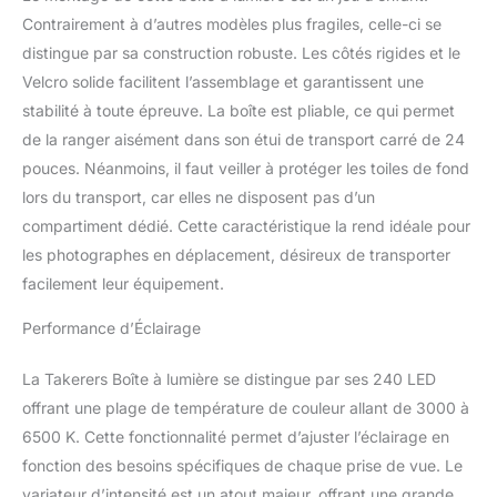
inclus : des toiles de
Contrairement à d’autres modèles plus fragiles, celle-ci se
fond professionnelles en
PVC en blanc, noir, bleu,
distingue par sa construction robuste. Les côtés rigides et le
rouge, vert, jaune sont
Velcro solide facilitent l’assemblage et garantissent une
incluses pour une
stabilité à toute épreuve. La boîte est pliable, ce qui permet
utilisation à long terme.
de la ranger aisément dans son étui de transport carré de 24
Pas de plis, pas
d'ombres et
pouces. Néanmoins, il faut veiller à protéger les toiles de fond
imperméable. Un tissu de
lors du transport, car elles ne disposent pas d’un
diffusion doux avec
compartiment dédié. Cette caractéristique la rend idéale pour
velcro est également
les photographes en déplacement, désireux de transporter
disponible pour adoucir
facilement leur équipement.
les lumières LED et
obtenir des photos
Performance d’Éclairage
parfaites même sur des
produits brillants Design
multi-angle avec moins
La Takerers Boîte à lumière se distingue par ses 240 LED
d'ombres : la tente de
offrant une plage de température de couleur allant de 3000 à
prise de vue dispose de
6500 K. Cette fonctionnalité permet d’ajuster l’éclairage en
plusieurs ouvertures
fonction des besoins spécifiques de chaque prise de vue. Le
avec un design Velcro
qui vous permet de
variateur d’intensité est un atout majeur, offrant une grande