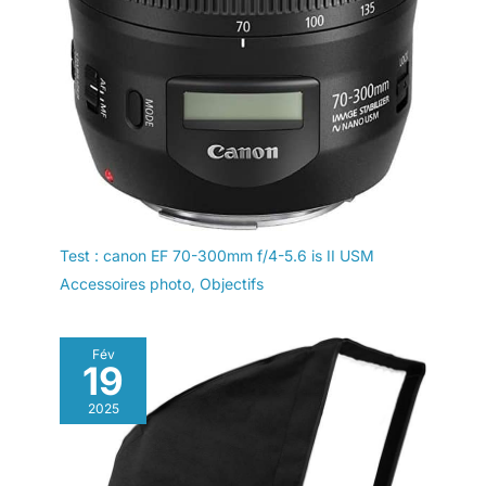
manuels et d'autres
produits
Test : canon EF 70-300mm f/4-5.6 is II USM
Accessoires photo
,
Objectifs
Fév
19
2025