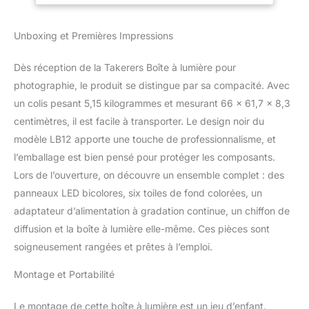
peut offrir des lumières
d'éclairage 3000-
de 3000 K à 6500 K, ce
6500 K
Unboxing et Premières Impressions
qui est parfait pour
diverses scènes de prise
de vue. Grâce à ses 240
Dès réception de la Takerers Boîte à lumière pour
LED ultra lumineuses (60
photographie, le produit se distingue par sa compacité. Avec
W au total) avec 95 +
un colis pesant 5,15 kilogrammes et mesurant 66 x 61,7 x 8,3
IRC, la boîte à lumière
centimètres, il est facile à transporter. Le design noir du
photo peut offrir assez
de lumières pour
modèle LB12 apporte une touche de professionnalisme, et
différentes exigences. Le
l’emballage est bien pensé pour protéger les composants.
variateur d'intensité 2 en
Lors de l’ouverture, on découvre un ensemble complet : des
1 peut vous aider à
panneaux LED bicolores, six toiles de fond colorées, un
obtenir facilement les
lumières à n'importe
adaptateur d’alimentation à gradation continue, un chiffon de
quelle luminosité ou
diffusion et la boîte à lumière elle-même. Ces pièces sont
température de couleur
soigneusement rangées et prêtes à l’emploi.
dont vous avez besoin
pour vos prises de vue 6
Montage et Portabilité
toiles de fond colorées et
tissu de diffusion doux
Le montage de cette boîte à lumière est un jeu d’enfant.