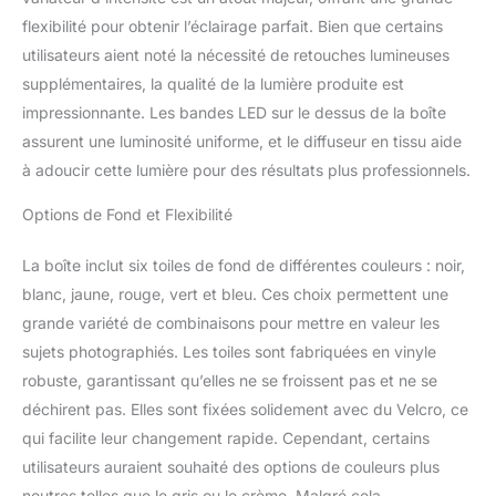
prendre des photos à 4
flexibilité pour obtenir l’éclairage parfait. Bien que certains
angles de prise de vue
utilisateurs aient noté la nécessité de retouches lumineuses
différents. Les matériaux
supplémentaires, la qualité de la lumière produite est
argentés hautement
impressionnante. Les bandes LED sur le dessus de la boîte
réfléchissants aident à
réfléchir la lumière
assurent une luminosité uniforme, et le diffuseur en tissu aide
uniformément et à éviter
à adoucir cette lumière pour des résultats plus professionnels.
le vignettage. Il
minimisera les ombres
Options de Fond et Flexibilité
quel que soit l'angle de
prise de vue Design
La boîte inclut six toiles de fond de différentes couleurs : noir,
portable amélioré : facile
blanc, jaune, rouge, vert et bleu. Ces choix permettent une
à installer et à ranger.
Plus besoin de gâcher
grande variété de combinaisons pour mettre en valeur les
l'installation sur un
sujets photographiés. Les toiles sont fabriquées en vinyle
certain nombre
robuste, garantissant qu’elles ne se froissent pas et ne se
d'accessoires. Grâce au
déchirent pas. Elles sont fixées solidement avec du Velcro, ce
tissu Oxford de qualité
qui facilite leur changement rapide. Cependant, certains
supérieure et au design
Velcro, vous pouvez
utilisateurs auraient souhaité des options de couleurs plus
installer la cabine de tir
neutres telles que le gris ou le crème. Malgré cela,