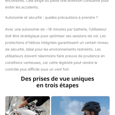
encombrés. Cela exige du pilote une attention constante pour
s’essayer Vidéo 4K
ultra-stabilisée[8] –
éviter les accidents.
Que vous fassiez de la
Autonomie et sécurité : quelles précautions à prendre ?
randonnée, du kayak
ou juste de la
promenade dans un
Avec une autonomie de ~18 minutes par batterie, l’utilisateur
parc venteux, la techno
doit être stratégique pour optimiser ses sessions de vol. Les
de stabilisation DJI, la
protections d’hélices intégrées garantissent un certain niveau
résistance au vent de
de sécurité, idéal pour les environnements restreints. Les
niveau 4 et la vidéo 4K
ultra-HD garantissent
utilisateurs doivent néanmoins faire preuve de prudence en
des images fluides et
conditions venteuses, car cette légèreté peut rendre le
de HQ; Protections
contrôle plus difficile sous un vent fort.
d’hélices intégrales –
Pilotes nerveux, oubliez
vos inquiétudes
Naviguez avec aisance
dans votre intérieur et à
travers les branches
des arbres en toute
sérénité; Prolongez vos
vols jusqu’à 36