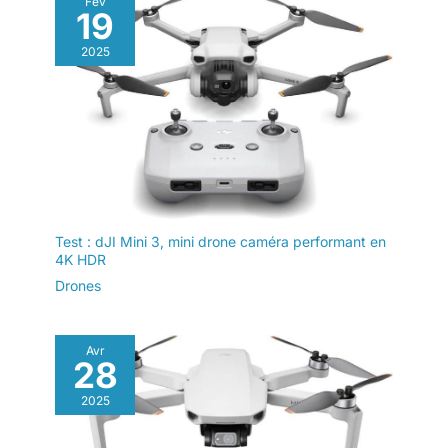
Fév
sur le site Web officiel de DJI
l’utilisateur et la dernière app DJI Fly sur le site officiel DJI.
19
Deux batteries DJI
pour télécharger l'application
avant utilisation
Neo comprend DJI
2025
Neo, deux batteries,
des protections
d’hélices et
davantage;
Test : dJI Mini 3, mini drone caméra performant en
4K HDR
Drones
Avr
28
2025