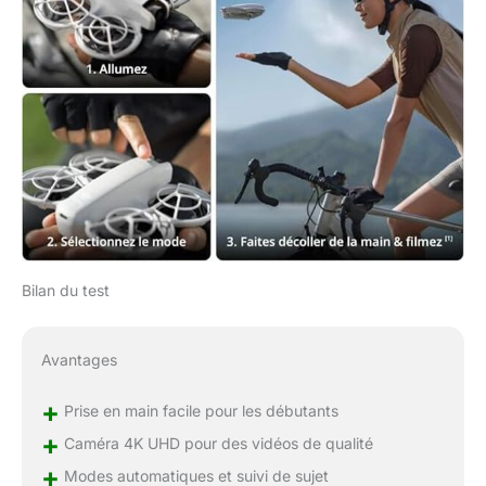
minutes; Le bundle
Deux batteries DJI Neo
comprend DJI Neo,
deux batteries, des
protections d’hélices et
davantage;
Bilan du test
Avantages
+
Prise en main facile pour les débutants
+
Caméra 4K UHD pour des vidéos de qualité
+
Modes automatiques et suivi de sujet