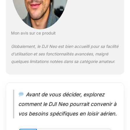
en famille et
randonnées entre
amis; Suivi de sujet et
QuickShots –
Capturez sans effort
des vlogs
Mon avis sur ce produit
époustouflants grâce
au suivi intelligent du
Globalement, le DJI Neo est bien accueilli pour sa facilité
sujet par DJI Neo;
d’utilisation et ses fonctionnalités avancées, malgré
Obtenir des
quelques limitations notées dans sa catégorie amateur.
séquences
professionnelles n’a
jamais été aussi
simple avec huit
modes QuickShots
créatifs Options de
Avant de vous décider, explorez
contrôle multiples,
comment le DJI Neo pourrait convenir à
plaisir flexible –
Pilotez Neo sans
vos besoins spécifiques en loisir aérien.
contrôleur ou par
contrôle vocal