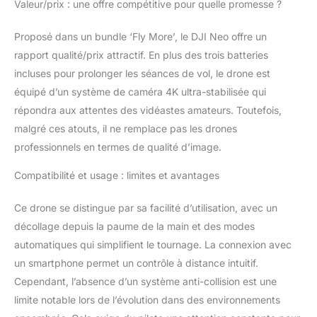
Valeur/prix : une offre compétitive pour quelle promesse ?
des vlogs
époustouflants grâce
Proposé dans un bundle ‘Fly More’, le DJI Neo offre un
au suivi intelligent du
sujet par DJI Neo;
rapport qualité/prix attractif. En plus des trois batteries
Obtenir des séquences
incluses pour prolonger les séances de vol, le drone est
professionnelles n’a
équipé d’un système de caméra 4K ultra-stabilisée qui
jamais été aussi simple
répondra aux attentes des vidéastes amateurs. Toutefois,
avec huit modes
QuickShots créatifs
malgré ces atouts, il ne remplace pas les drones
Options de contrôle
professionnels en termes de qualité d’image.
multiples, plaisir flexible
– Pilotez Neo sans
Compatibilité et usage : limites et avantages
contrôleur ou par
contrôle vocal
Ce drone se distingue par sa facilité d’utilisation, avec un
(anglais/chinois), appli
décollage depuis la paume de la main et des modes
mobile ou RC; Capturer
automatiques qui simplifient le tournage. La connexion avec
un anniv épique ou
filmer un pique-nique
un smartphone permet un contrôle à distance intuitif.
en famille ; ces options
Cependant, l’absence d’un système anti-collision est une
polyvalentes
limite notable lors de l’évolution dans des environnements
permettent à tous de