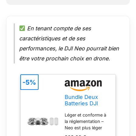
En tenant compte de ses
caractéristiques et de ses
performances, le DJI Neo pourrait bien
être votre prochain choix en drone.
-5%
Bundle Deux
Batteries DJI
Neo, Mini Drone
Léger et conforme à
avec Caméra 4K
la réglementation –
UHD pour
Neo est plus léger
Adultes
que la plupart des