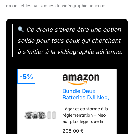
drones et les passionnés de vidéographie aérienne.
Ce drone s’avère être une option
solide pour tous ceux qui cherchent
à s’initier à la vidéographie aérienne.
-5%
Bundle Deux
Batteries DJI Neo,
Mini Drone avec
Léger et conforme à la
Caméra 4K UHD
réglementation – Neo
pour Adultes
est plus léger que la
plupart des téléphones
208,00 €
Dites adieu au casse-