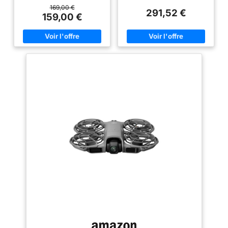
jamais été aussi
casse-tête des examens ; avec
casse-tête des examens ; avec
169,00 €
291,52 €
seulement 135 g, Neo s’inscrit
seulement 135 g, Neo s’inscrit
159,00 €
simple avec huit
dans les catégories A1 et A3 et
dans les catégories A1 et A3 et
modes QuickShots
est conforme à la
est conforme à la
créatifs Options de
réglementation C0 Décollage et
réglementation C0; Décollage et
atterrissage palmaires, sans
atterrissage palmaires, sans
contrôle multiples,
contrôleur[1] – Neo décolle de
contrôleur[1] – Neo décolle de
plaisir flexible –
votre main d’une simple
votre main d’une simple
pression sur un bouton ; La
pression sur un bouton; La
Pilotez Neo sans
simplicité et la sécurité
simplicité et la sécurité
contrôleur ou par
d’utilisation de Neo en font le
d’utilisation de Neo en font le
contrôle vocal
compagnon idéal pour les
compagnon idéal pour les
barbecues en famille et
barbecues en famille et
(anglais/chinois),
randonnées entre amis Suivi de
randonnées entre amis; Suivi de
appli mobile ou RC;
sujet et QuickShots – Capturez
sujet et QuickShots – Capturez
sans effort des vlogs
sans effort des vlogs
Capturer un anniv
époustouflants grâce au suivi
époustouflants grâce au suivi
épique ou filmer un
intelligent du sujet par DJI Neo;
intelligent du sujet par DJI Neo;
pique-nique en
Obtenir des séquences
Obtenir des séquences
professionnelles n’a jamais été
professionnelles n’a jamais été
famille ; ces options
aussi simple avec huit modes
aussi simple avec huit modes
polyvalentes
QuickShots créatifs Options de
QuickShots créatifs Options de
contrôle multiples, plaisir
contrôle multiples, plaisir
permettent à tous de
flexible – Pilotez Neo sans
flexible – Pilotez Neo sans
s’essayer Vidéo 4K
contrôleur ou par contrôle vocal
contrôleur ou par contrôle vocal
ultra-stabilisée[8] –
(EN/CN), appli mobile ou RC;
(EN/CN), appli mobile ou RC;
Capturer un anniv épique ou
Capturer un anniv épique ou
Que vous fassiez de
filmer un pique-nique en famille
filmer un pique-nique en famille
la randonnée, du
; ces options polyvalentes
; ces options polyvalentes
permettent à tous de s’essayer
permettent à tous de s’essayer