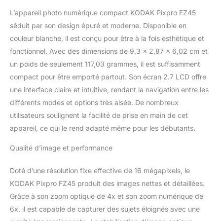
optique 4x, permettant
L’appareil photo numérique compact KODAK Pixpro FZ45
de capturer des sujets
éloignés avec précision.
séduit par son design épuré et moderne. Disponible en
ENREGISTREMENT
couleur blanche, il est conçu pour être à la fois esthétique et
VIDEO HD - L'appareil
fonctionnel. Avec des dimensions de 9,3 x 2,87 x 6,02 cm et
photo peut enregistrer
un poids de seulement 117,03 grammes, il est suffisamment
des vidéos en haute
compact pour être emporté partout. Son écran 2.7 LCD offre
définition jusqu'à une
résolution de 720p, pour
une interface claire et intuitive, rendant la navigation entre les
des souvenirs clairs et
différents modes et options très aisée. De nombreux
fluides. ÉCRAN LCD
utilisateurs soulignent la facilité de prise en main de cet
INCLINABLE - L'écran
appareil, ce qui le rend adapté même pour les débutants.
LCD de 2,7 pouces de
l'appareil photo peut être
Qualité d’image et performance
incliné pour faciliter la
composition de vos
prises de vue, même
Doté d’une résolution fixe effective de 16 mégapixels, le
dans des angles
KODAK Pixpro FZ45 produit des images nettes et détaillées.
difficiles. MODE
Grâce à son zoom optique de 4x et son zoom numérique de
STABLISATEUR OPTIQUE
6x, il est capable de capturer des sujets éloignés avec une
- L'appareil photo Kodak