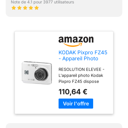
Note de 4.1 pour 3977 utilisateurs
KODAK Pixpro FZ45
- Appareil Photo
Numérique
RESOLUTION ELEVEE -
Compact 16.44
L'appareil photo Kodak
Mégapixels, Zoom
Pixpro FZ45 dispose
Optique 4X, Ecran
d'un capteur de 16
LCD de 2.7 Pouces,
110,64 €
mégapixels, offrant une
Vidéo HD 720p, Plie
résolution élevée pour
AA - Blanc
des images détaillées et
nettes. OBJECTIF
PUISSANT - L'objectif de
l'appareil photo est