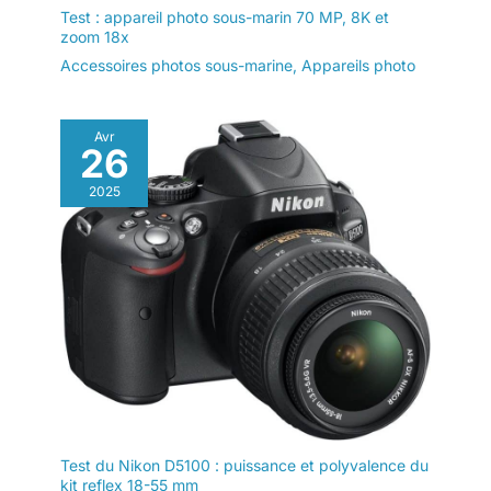
Test : appareil photo sous-marin 70 MP, 8K et
zoom 18x
Accessoires photos sous-marine
,
Appareils photo
Avr
26
2025
Test du Nikon D5100 : puissance et polyvalence du
kit reflex 18-55 mm