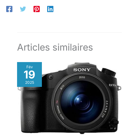
à utiliser. Grâce à ses boutons
ET VLOGGING】Plus qu'un simple appareil photo, il sert aussi
simples, il convient également
de webcam haute performance. Connectez-le à votre
aux enfants et aux personnes
ordinateur via USB pour vos appels vidéo ou vos lives
âgées. Cet appareil photo rétro
YouTube. 【CADEAU IDÉAL ET UTILISATION FACILE】Conçu
dispose de nombreuses
avec une interface intuitive, cet appareil est parfait pour les
fonctionnalités : autofocus,
enfants et les débutants. Un choix excellent pour les
stabilisation d'image, divers
anniversaires ou Noël pour les ados.
filtres, retardateur et d'autres
fonctions intéressantes qui
suscitent l'intérêt des jeunes et
Articles similaires
leur font découvrir un nouveau
passe-temps : la photographie.
【Cadeau de Noël et garantie
d'un an】Vous êtes toujours à la
Fév
recherche d'un cadeau de Noël
19
ou d'anniversaire ? Vous allez
adorer cet appareil photo
numérique. Son emballage
2025
cadeau est idéal pour permettre
à votre famille et à vos amis
d'immortaliser leurs souvenirs.
Notre équipe professionnelle
vous offre une garantie d'un an.
Si vous avez des questions sur
le produit, n'hésitez pas à
contacter notre service clientèle
à tout moment.