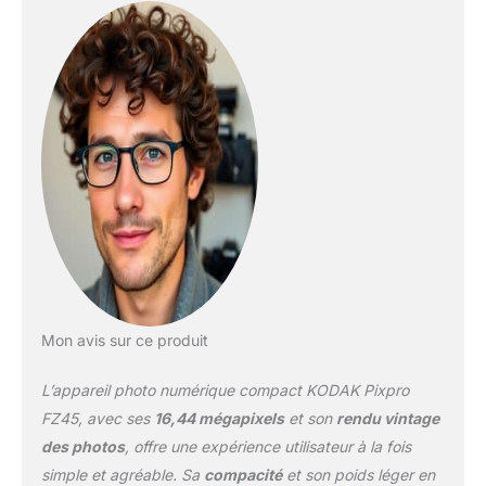
équipé d'un zoom
optique 4x, permettant
de capturer des sujets
éloignés avec précision.
ENREGISTREMENT
VIDEO HD - L'appareil
photo peut enregistrer
des vidéos en haute
définition jusqu'à une
résolution de 720p, pour
des souvenirs clairs et
fluides. ÉCRAN LCD
INCLINABLE - L'écran
LCD de 2,7 pouces de
l'appareil photo peut être
Mon avis sur ce produit
incliné pour faciliter la
composition de vos
L’appareil photo numérique compact KODAK Pixpro
prises de vue, même
dans des angles
FZ45, avec ses
16,44 mégapixels
et son
rendu vintage
difficiles. MODE
des photos
, offre une expérience utilisateur à la fois
STABLISATEUR OPTIQUE
simple et agréable. Sa
compacité
et son poids léger en
- L'appareil photo Kodak