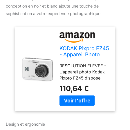
conception en noir et blanc ajoute une touche de
sophistication à votre expérience photographique.
KODAK Pixpro FZ45
- Appareil Photo
Numérique
RESOLUTION ELEVEE -
Compact 16.44
L'appareil photo Kodak
Mégapixels, Zoom
Pixpro FZ45 dispose
Optique 4X, Ecran
d'un capteur de 16
LCD de 2.7 Pouces,
110,64 €
mégapixels, offrant une
Vidéo HD 720p, Plie
résolution élevée pour
AA - Blanc
des images détaillées et
nettes. OBJECTIF
PUISSANT - L'objectif de
l'appareil photo est
Design et ergonomie
équipé d'un zoom