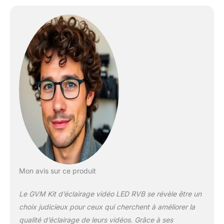
light objects, providing
you with a natural video
shooting effect.
【Camera Light Simulate
8 Scene】 This
photography lamp
includes TV, candles,
police cars, lightning,
paparazzi, disco, party,
broken bulbs, camera
lighting for zoom, webex,
web conferencing,
lighting for video
recording, broadcasting
【Smart APP Control
System】This lighting kit
Mon avis sur ce produit
connect the Bluetooth of
the studio light via the
Le GVM Kit d’éclairage vidéo LED RVB se révèle être un
mobile phone, and you
can use the APP to
choix judicieux pour ceux qui cherchent à améliorer la
control brightness, color
qualité d’éclairage de leurs vidéos. Grâce à ses