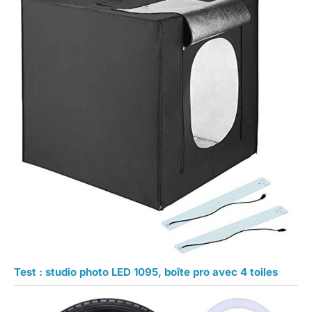
Test : studio photo LED 1095, boîte pro avec 4 toiles