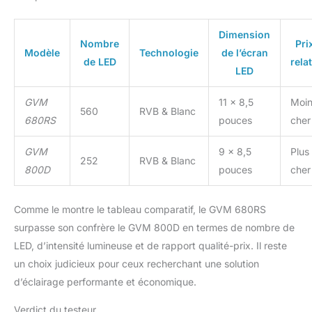
7.4V-4400mAh lithium-
ion battery (not included)
Dimension
for indoor or outdoor
Nombre
Pri
Modèle
Technologie
de l’écran
use. Package includes: 3
de LED
relat
x RGB video lights, 3 x
LED
power cord, 3 x adapter,
3 x diffuser, 3 x folding
GVM
11 x 8,5
Moi
560
RVB & Blanc
pages, 3 x light holder, 1
680RS
pouces
cher
x bag of Transportation,
1* Manual.
GVM
9 x 8,5
Plus
252
RVB & Blanc
800D
pouces
cher
Comme le montre le tableau comparatif, le GVM 680RS
surpasse son confrère le GVM 800D en termes de nombre de
LED, d’intensité lumineuse et de rapport qualité-prix. Il reste
un choix judicieux pour ceux recherchant une solution
d’éclairage performante et économique.
Verdict du testeur