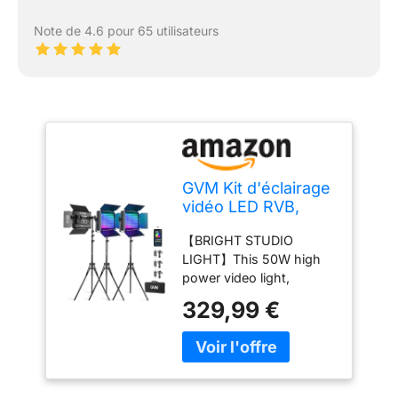
Note de 4.6 pour 65 utilisateurs
GVM Kit d'éclairage
vidéo LED RVB,
éclairage de
【BRIGHT STUDIO
Photographie à
LIGHT】This 50W high
intensité Variable
power video light,
avec contrôle par
brightness
Application, 680RS
329,99 €
8500lux/0.5m,
50 W, 3 Panneaux
3000lux/1m, composed
Lumineux LED pour
of 560 LED lamp beads,
Studio Youtube,
CRI 97+ ultra-high can
Prise de Vue vidéo,
restore and enrich color
Jeux