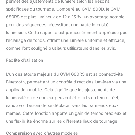
mobile phone, and you
permet des ajustements de lumière selon les besoins
can use the APP to
spécifiques du tournage. Comparé au GVM 800D, le GVM
control brightness, color
680RS est plus lumineux de 12 à 15 %, un avantage notable
temperature (3200K-
pour des séquences nécessitant une haute intensité
5600K), hue, pure color,
lumineuse. Cette capacité est particulièrement appréciée pour
scenes can be remotely
controlled on your
l’éclairage de fonds, offrant une lumière uniforme et efficace,
mobile phone to make it
comme l’ont souligné plusieurs utilisateurs dans les avis.
smoother. RGB support
master and slave control
Facilité d’utilisation
mode: the light panels
can set one light as
L’un des atouts majeurs du GVM 680RS est sa connectivité
master mode and other
Bluetooth, permettant un contrôle direct des lumières via une
GVM lights as slave
mode, which allows you
application mobile. Cela signifie que les ajustements de
to easily control all lights
luminosité ou de couleur peuvent être faits en temps réel,
with the master light.
sans avoir besoin de se déplacer vers les panneaux eux-
【TOWING ELECTRIC
mêmes. Cette fonction apporte un gain de temps précieux et
POWER METHODS】This
une flexibilité énorme sur les différents lieux de tournage.
zoom computer light can
be powered by a power
Comparaison avec d’autres modèles
adapter (included) or a