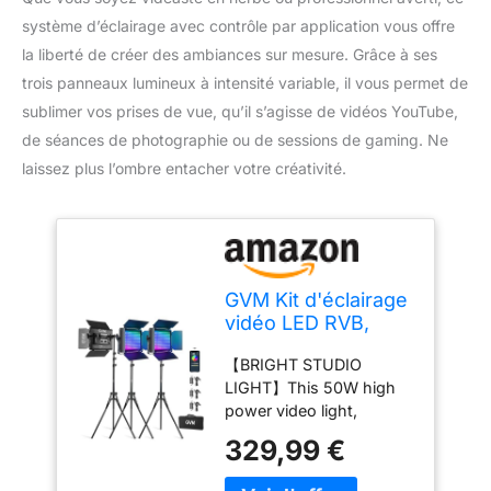
système d’éclairage avec contrôle par application vous offre
la liberté de créer des ambiances sur mesure. Grâce à ses
trois panneaux lumineux à intensité variable, il vous permet de
sublimer vos prises de vue, qu’il s’agisse de vidéos YouTube,
de séances de photographie ou de sessions de gaming. Ne
laissez plus l’ombre entacher votre créativité.
GVM Kit d'éclairage
vidéo LED RVB,
éclairage de
【BRIGHT STUDIO
Photographie à
LIGHT】This 50W high
intensité Variable
power video light,
avec contrôle par
brightness
Application, 680RS
329,99 €
8500lux/0.5m,
50 W, 3 Panneaux
3000lux/1m, composed
Lumineux LED pour