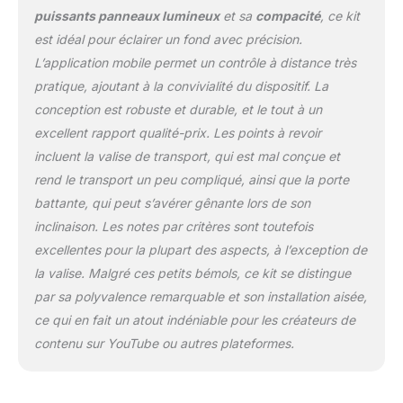
temperature (3200K-
puissants panneaux lumineux
et sa
compacité
, ce kit
5600K), hue, pure color,
est idéal pour éclairer un fond avec précision.
scenes can be remotely
controlled on your
L’application mobile permet un contrôle à distance très
mobile phone to make it
pratique, ajoutant à la convivialité du dispositif. La
smoother. RGB support
conception est robuste et durable, et le tout à un
master and slave control
excellent rapport qualité-prix. Les points à revoir
mode: the light panels
can set one light as
incluent la valise de transport, qui est mal conçue et
master mode and other
rend le transport un peu compliqué, ainsi que la porte
GVM lights as slave
battante, qui peut s’avérer gênante lors de son
mode, which allows you
inclinaison. Les notes par critères sont toutefois
to easily control all lights
with the master light.
excellentes pour la plupart des aspects, à l’exception de
【TOWING ELECTRIC
la valise. Malgré ces petits bémols, ce kit se distingue
POWER METHODS】This
par sa polyvalence remarquable et son installation aisée,
zoom computer light can
ce qui en fait un atout indéniable pour les créateurs de
be powered by a power
contenu sur YouTube ou autres plateformes.
adapter (included) or a
7.4V-4400mAh lithium-
ion battery (not included)
for indoor or outdoor