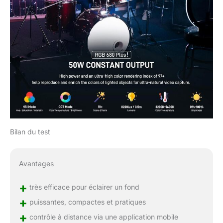
Bilan du test
Avantages
+
très efficace pour éclairer un fond
+
puissantes, compactes et pratiques
+
contrôle à distance via une application mobile