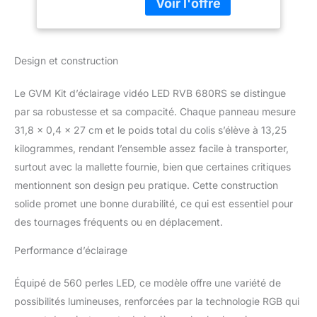
of 560 LED lamp beads,
Studio Youtube,
CRI 97+ ultra-high can
Prise de Vue vidéo,
restore and enrich color
Jeux
light objects, providing
Design et construction
you with a natural video
shooting effect.
Le GVM Kit d’éclairage vidéo LED RVB 680RS se distingue
【Camera Light Simulate
8 Scene】 This
par sa robustesse et sa compacité. Chaque panneau mesure
photography lamp
31,8 x 0,4 x 27 cm et le poids total du colis s’élève à 13,25
includes TV, candles,
kilogrammes, rendant l’ensemble assez facile à transporter,
police cars, lightning,
surtout avec la mallette fournie, bien que certaines critiques
paparazzi, disco, party,
mentionnent son design peu pratique. Cette construction
broken bulbs, camera
lighting for zoom, webex,
solide promet une bonne durabilité, ce qui est essentiel pour
web conferencing,
des tournages fréquents ou en déplacement.
lighting for video
recording, broadcasting
Performance d’éclairage
【Smart APP Control
System】This lighting kit
Équipé de 560 perles LED, ce modèle offre une variété de
connect the Bluetooth of
possibilités lumineuses, renforcées par la technologie RGB qui
the studio light via the