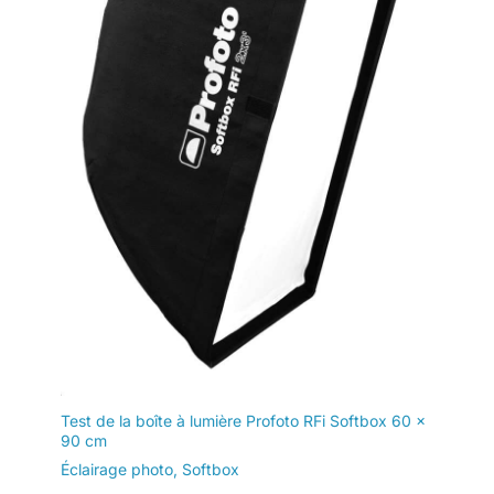
conception légère et durable
vous permet de le transporter
facilement et de le déplacer
facilement. Package List &
Customer Service：There will
be 2*LED studio light panels
with cable. adjustable tripod
stand for each light panel,
1*user manual, 1*storage bag,
2* 5V2A USB-C adapters.
Whatever you meet during the
usage or any defects arise, rest
assured that we are here to
assist you. Take it easy to reach
out, and we will take
responsibility and try our best
to resolve concerns until you are
completely satisfied. Your
satisfactory shopping
experience is our priority.
Test de la boîte à lumière Profoto RFi Softbox 60 x
90 cm
Éclairage photo
,
Softbox