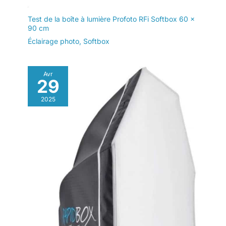
Kit Studio Photo Complet
Test de la boîte à lumière Profoto RFi Softbox 60 x
: Comprenant 2 softbox
90 cm
50 x 70 cm, 2 parasols
Éclairage photo
,
Softbox
studio blancs 84 cm, 4
trépieds lumineux 68-
200 cm, 2 ampoules
studio CFL 135W, 2
Avr
29
ampoules LED 85W et
5500K, 2 éclairage
2025
principal E27 supports, 3
toiles de fond en coton
de 1,8 mx 2,8 m. 2
trépieds de fond 260, 4
barres transversales de
80 cm, 1 x sac en nylon,
4 x clips à ressort, 1 x
réflecteur 5 en 1, 2 x sacs
de sable, 1 x manuel
d'instructions