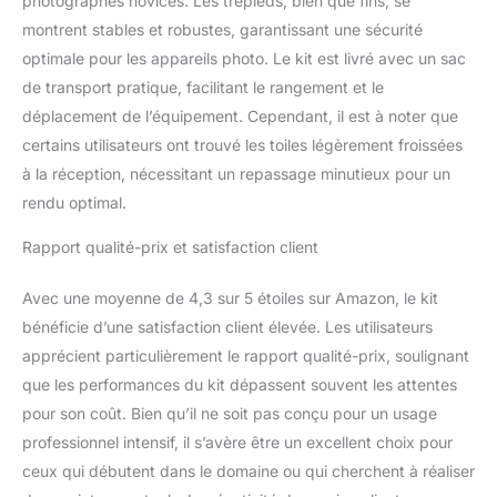
photographes novices. Les trépieds, bien que fins, se
qualité ont moins de plis
et ne sont pas
montrent stables et robustes, garantissant une sécurité
transparentes. Les bas
optimale pour les appareils photo. Le kit est livré avec un sac
FGen sont 100 % coton
de transport pratique, facilitant le rangement et le
et faciles à nettoyer. Il est
déplacement de l’équipement. Cependant, il est à noter que
facile à laver et à traiter
avec un fer à vapeur. Un
certains utilisateurs ont trouvé les toiles légèrement froissées
fond en coton
à la réception, nécessitant un repassage minutieux pour un
infroissable est le
rendu optimal.
meilleur choix pour votre
studio photo. Système
Rapport qualité-prix et satisfaction client
de fond de studio photo
complet de 2,6 x 3 m : 2
Avec une moyenne de 4,3 sur 5 étoiles sur Amazon, le kit
sacs de sable peuvent
bénéficie d’une satisfaction client élevée. Les utilisateurs
être utilisés pour
stabiliser le cadre de
apprécient particulièrement le rapport qualité-prix, soulignant
fond. 4 pinces à ressort
que les performances du kit dépassent souvent les attentes
peuvent être utilisées
pour son coût. Bien qu’il ne soit pas conçu pour un usage
pour fixer la toile de fond.
professionnel intensif, il s’avère être un excellent choix pour
Fabriqué en aluminium
solide et durable, le
ceux qui débutent dans le domaine ou qui cherchent à réaliser
système de fond sera