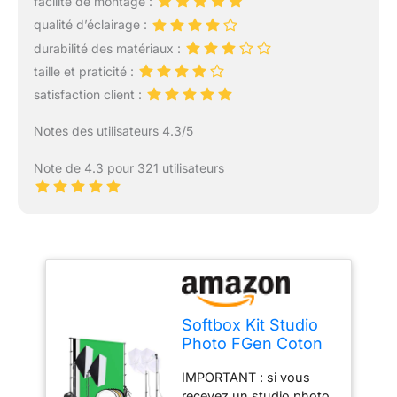
facilité de montage :
qualité d’éclairage :
durabilité des matériaux :
taille et praticité :
satisfaction client :
Notes des utilisateurs 4.3/5
Note de 4.3 pour 321 utilisateurs
Softbox Kit Studio
Photo FGen Coton
Vert 2,6 m x 3 m
IMPORTANT : si vous
Système de Fond
recevez un studio photo