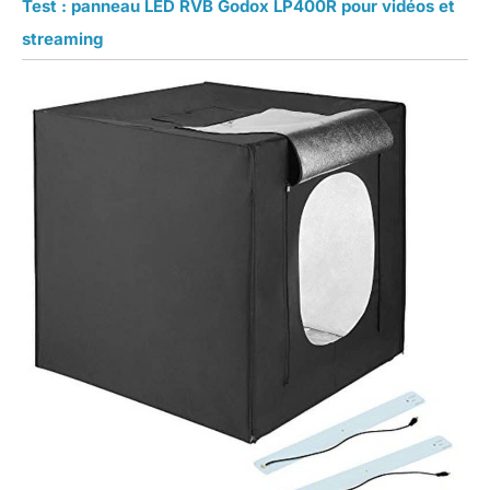
Test : panneau LED RVB Godox LP400R pour vidéos et
streaming