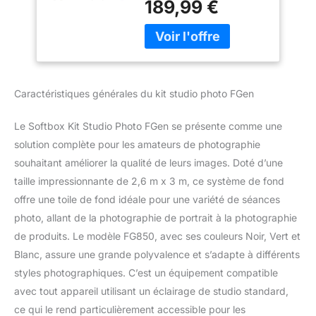
189,99 €
endommagés, veuillez
LED Lampe Photo
d'abord nous contacter
réflecteur
pour résoudre le
Parapluies Photo
problème, nous
Sac de Sable pour
résoudrons vos
vidéo Photographie
problèmes dans les 24
Caractéristiques générales du kit studio photo FGen
heures. Cliquez
simplement sur le nom
Le Softbox Kit Studio Photo FGen se présente comme une
du magasin «
bodyshaper », puis
solution complète pour les amateurs de photographie
cliquez sur « Poser une
souhaitant améliorer la qualité de leurs images. Doté d’une
question » et envoyez-
taille impressionnante de 2,6 m x 3 m, ce système de fond
nous votre question.
offre une toile de fond idéale pour une variété de séances
Lumière plus brillante et
photo, allant de la photographie de portrait à la photographie
plus douce pour softbox
: le kit studio photo FGen
de produits. Le modèle FG850, avec ses couleurs Noir, Vert et
comprend 2 ampoules
Blanc, assure une grande polyvalence et s’adapte à différents
135 W et 2 ampoules
styles photographiques. C’est un équipement compatible
LED 85 W avec 112 perles
avec tout appareil utilisant un éclairage de studio standard,
lumineuses. Par rapport
à d'autres marques, nos
ce qui le rend particulièrement accessible pour les