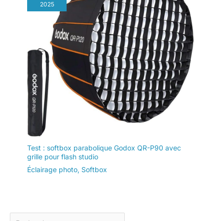
2025
Test : softbox parabolique Godox QR-P90 avec
grille pour flash studio
Éclairage photo
,
Softbox