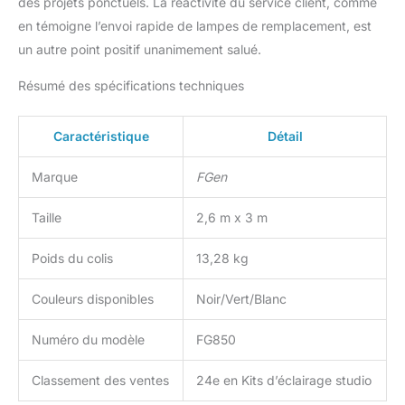
des projets ponctuels. La réactivité du service client, comme
plus stable. Vous pouvez
en témoigne l’envoi rapide de lampes de remplacement, est
ajuster la largeur et la
un autre point positif unanimement salué.
hauteur en fonction de
vos différents besoins.
Résumé des spécifications techniques
Les systèmes d'arrière-
plan peuvent être
largement utilisés dans
Caractéristique
Détail
les mariages, les fêtes, la
photographie et d'autres
Marque
FGen
activités. Softbox et 4
trépieds lumineux : avec
Taille
2,6 m x 3 m
un matériau réflecteur de
haute qualité, la softbox
Poids du colis
13,28 kg
et l'écran FGen peuvent
fournir le meilleur effet de
lumière et d'ombre. 4
Couleurs disponibles
Noir/Vert/Blanc
trépieds lumineux sont
fabriqués en aluminium
Numéro du modèle
FG850
solide et durable. La
hauteur est réglable dans
Classement des ventes
24e en Kits d’éclairage studio
une plage de 68 à 200