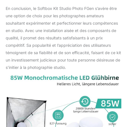
centimètres. Avec
l'interface à filetage 1/4
En conclusion, le Softbox Kit Studio Photo FGen s’avère être
sur le dessus, cela
une option de choix pour les photographes amateurs
permet une utilisation
souhaitant expérimenter et perfectionner leurs compétences
individuelle et flexible. Le
en studio. Avec une installation aisée et des composants de
cordon d'alimentation
qualité, il promet des résultats satisfaisants à un prix
mesure 2,5 m de long.
Kit Studio Photo Complet
compétitif. Sa popularité et l’appréciation des utilisateurs
: Comprenant 2 softbox
témoignent de sa fiabilité et de son efficacité, faisant de ce kit
50 x 70 cm, 2 parasols
un investissement judicieux pour toute personne désireuse de
studio blancs 84 cm, 4
s’initier à la photographie studio.
trépieds lumineux 68-
200 cm, 2 ampoules
studio CFL 135W, 2
ampoules LED 85W et
5500K, 2 éclairage
principal E27 supports, 3
toiles de fond en coton
de 1,8 mx 2,8 m. 2
trépieds de fond 260, 4
barres transversales de