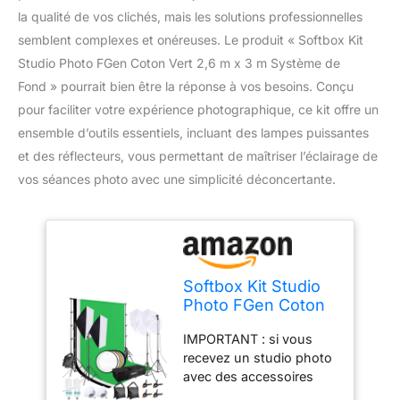
la qualité de vos clichés, mais les solutions professionnelles
semblent complexes et onéreuses. Le produit « Softbox Kit
Studio Photo FGen Coton Vert 2,6 m x 3 m Système de
Fond » pourrait bien être la réponse à vos besoins. Conçu
pour faciliter votre expérience photographique, ce kit offre un
ensemble d’outils essentiels, incluant des lampes puissantes
et des réflecteurs, vous permettant de maîtriser l’éclairage de
vos séances photo avec une simplicité déconcertante.
Softbox Kit Studio
Photo FGen Coton
Vert 2,6 m x 3 m
IMPORTANT : si vous
Système de Fond
recevez un studio photo
pour Studio Photo
avec des accessoires
avec Lampe Photo
manquants ou
CFL 135 W 85 W