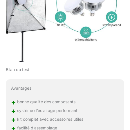
80 cm, 1 x sac en nylon,
4 x clips à ressort, 1 x
réflecteur 5 en 1, 2 x sacs
de sable, 1 x manuel
d'instructions
Bilan du test
Avantages
+
bonne qualité des composants
+
système d’éclairage performant
+
kit complet avec accessoires utiles
+
facilité d’assemblage