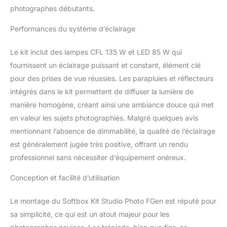
ampoules peuvent
photographes débutants.
fournir une lumière plus
brillante lorsque vous
Performances du système d’éclairage
prenez des photos ou
des vidéos et diffusez en
Le kit inclut des lampes CFL 135 W et LED 85 W qui
direct pour répondre à
fournissent un éclairage puissant et constant, élément clé
vos besoins de
pour des prises de vue réussies. Les parapluies et réflecteurs
luminosité. Veuillez noter
que les ampoules LED ne
intégrés dans le kit permettent de diffuser la lumière de
peuvent pas être réglées
manière homogène, créant ainsi une ambiance douce qui met
en luminosité et en
en valeur les sujets photographiés. Malgré quelques avis
couleurs. Écran vert en
mentionnant l’absence de dimmabilité, la qualité de l’éclairage
coton infroissable de 1,8
m x 2,8 m : Il y a trois
est généralement jugée très positive, offrant un rendu
couleurs (vert, noir,
professionnel sans nécessiter d’équipement onéreux.
blanc) dans l'emballage.
Par rapport à d'autres
Conception et facilité d’utilisation
toiles de fond en
mousseline ou en papier,
Le montage du Softbox Kit Studio Photo FGen est réputé pour
en plastique, les toiles de
sa simplicité, ce qui est un atout majeur pour les
fond en coton de haute