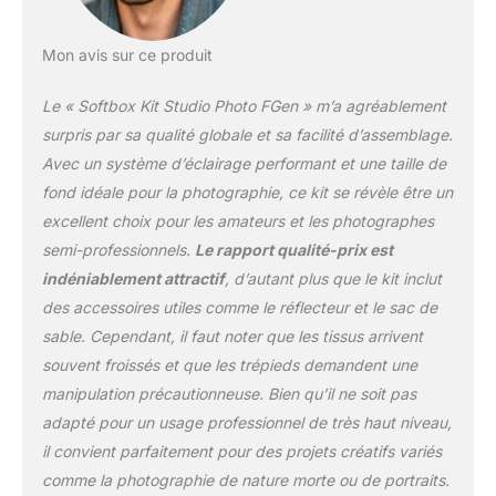
lumineuses. Par rapport
à d'autres marques, nos
Mon avis sur ce produit
ampoules peuvent
fournir une lumière plus
Le « Softbox Kit Studio Photo FGen » m’a agréablement
brillante lorsque vous
prenez des photos ou
surpris par sa qualité globale et sa facilité d’assemblage.
des vidéos et diffusez en
Avec un système d’éclairage performant et une taille de
direct pour répondre à
fond idéale pour la photographie, ce kit se révèle être un
vos besoins de
excellent choix pour les amateurs et les photographes
luminosité. Veuillez noter
que les ampoules LED ne
semi-professionnels.
Le rapport qualité-prix est
peuvent pas être réglées
indéniablement attractif
, d’autant plus que le kit inclut
en luminosité et en
des accessoires utiles comme le réflecteur et le sac de
couleurs. Écran vert en
sable. Cependant, il faut noter que les tissus arrivent
coton infroissable de 1,8
m x 2,8 m : Il y a trois
souvent froissés et que les trépieds demandent une
couleurs (vert, noir,
manipulation précautionneuse. Bien qu’il ne soit pas
blanc) dans l'emballage.
adapté pour un usage professionnel de très haut niveau,
Par rapport à d'autres
il convient parfaitement pour des projets créatifs variés
toiles de fond en
mousseline ou en papier,
comme la photographie de nature morte ou de portraits.