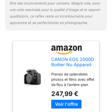
être des inconvénients pour certains. Malgré cela, avec
une note maximale pour la qualité d’image et le rapport
qualité/prix, ce reflex reste un incontournable pour
apprendre et se perfectionner en photographie.
CANON EOS 2000D
Boitier Nu Appareil
Photo Reflex
Prenez de splendides
Debutant
photos et films avec effet
de flou à l'arrière-plan
Connectez-vous et
247,99 €
partagez vos images
partout où vous allez
Exprimez votre créativité
grâce à des conseils