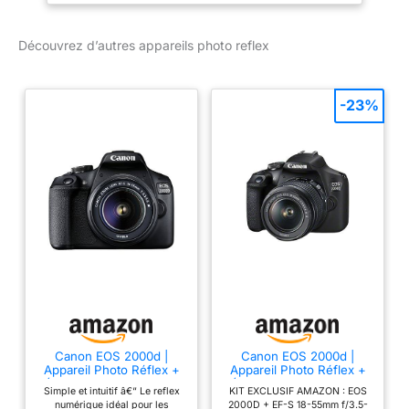
faciles à suivre
Découvrez la puissance
Découvrez d’autres appareils photo reflex
d'un appareil reflex avec
objectifs
interchangeables 1 X
-23%
EOS 2000D Boîtier Nu
Canon EOS 2000d |
Canon EOS 2000d |
Appareil Photo Réflex +
Appareil Photo Réflex +
(APS-C, 24.1 MP, WiFi,
(APS-C, 24.1 MP, WiFi,
Simple et intuitif â€“ Le reflex
KIT EXCLUSIF AMAZON : EOS
Full HD) + Objectif EF-S
Full HD) + 2ème Batterie
numérique idéal pour les
2000D + EF-S 18-55mm f/3.5-