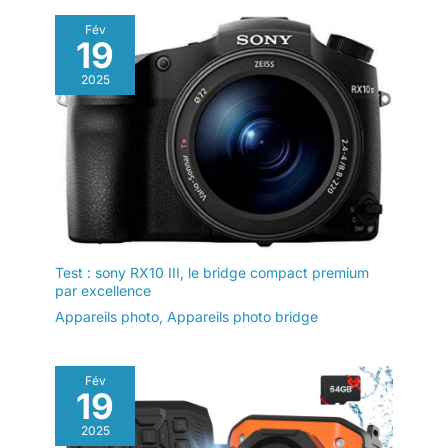
Fév
19
2025
Test : sony RX10 III, le bridge compact premium
par excellence
Appareils photo
,
Appareils photo bridge
Fév
19
2025