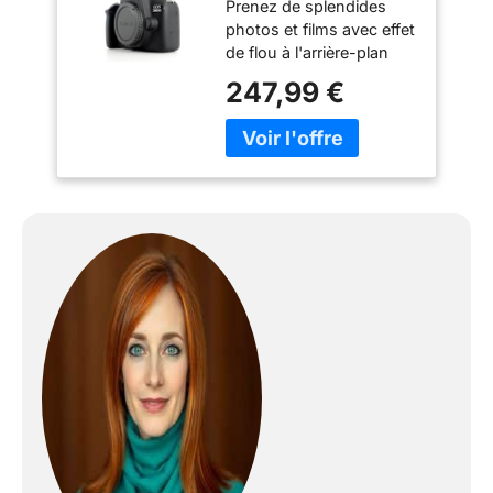
Prenez de splendides
Debutant
photos et films avec effet
de flou à l'arrière-plan
Connectez-vous et
247,99 €
partagez vos images
partout où vous allez
Exprimez votre créativité
grâce à des conseils
faciles à suivre
Découvrez la puissance
d'un appareil reflex avec
objectifs
interchangeables 1 X
EOS 2000D Boîtier Nu