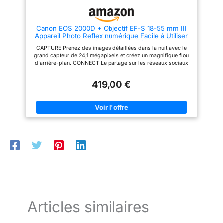
Contenu de la livraison : boîtier
noir EOS 2000D ; EF-S 18-55
mm F3.5-5.6 III ; Å“illeton EF ;
Canon EOS 2000D + Objectif EF-S 18-55 mm III
couvercle de boîtier d'appareil
Appareil Photo Reflex numérique Facile à Utiliser
photo R-F-3 ; sangle EW-400D ;
avec Un Objectif Polyvalent, idéal pour Les
batterie LP-E10 ; chargeur de
CAPTURE Prenez des images détaillées dans la nuit avec le
Portraits et Les paysages
batterie LC-E10E ; cble
grand capteur de 24,1 mégapixels et créez un magnifique flou
d'alimentation pour chargeur de
d'arrière-plan. CONNECT Le partage sur les réseaux sociaux
batterie ; cache objectif ;
et la prise de vue à distance sont un jeu d'enfant grâce au Wi-
bouchon d'objectif ; instructions
Fi, au NFC et à l'application Canon Camera Connect. KIT
(français non garanti). Première
419,00 €
APPAREIL PHOTO L'appareil photo est associé à un objectif
étape L'objectif ne contient pas
EF-S 18-55 mm f/3,5-5,6 III qui est un objectif zoom standard
de stabilisateur
de haute qualité adapté à la photographie générale. PRÉCIS
Capturez l'instant exactement tel que vous vous en souvenez
grâce à la mise au point automatique précise, à 3,0 ips et au
traitement DIGIC 4+. CRÉER Profitez de la prise de vue guidée
en direct avec le mode Creative Auto. Ajoutez des finitions
uniques avec les filtres créatifs.
Articles similaires