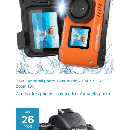
Test : appareil photo sous-marin 70 MP, 8K et
zoom 18x
Accessoires photos sous-marine
,
Appareils photo
Avr
26
2025