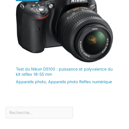
Test du Nikon D5100 : puissance et polyvalence du
kit reflex 18-55 mm
Appareils photo
,
Appareils photo Reflex numérique