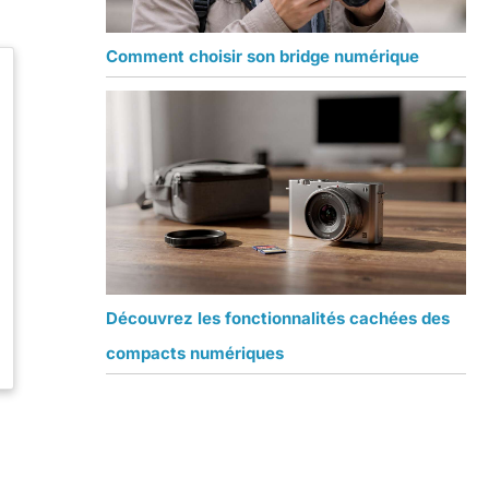
Comment choisir son bridge numérique
Découvrez les fonctionnalités cachées des
compacts numériques