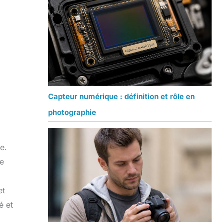
Capteur numérique : définition et rôle en
photographie
e.
e
et
é et