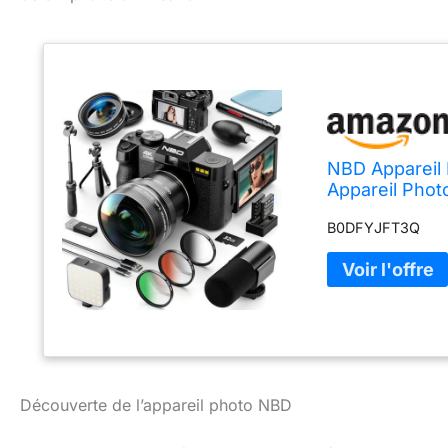
NBD Appareil
Appareil Pho
Poignée Trép
B0DFYJFT3Q
(Noir)
Découverte de l’appareil photo NBD