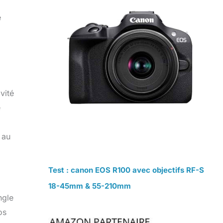
e
vité
é
 au
Test : canon EOS R100 avec objectifs RF-S
18-45mm & 55-210mm
ngle
os