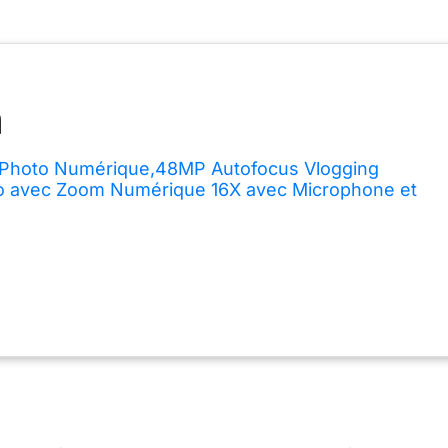
 Photo Numérique,48MP Autofocus Vlogging
to avec Zoom Numérique 16X avec Microphone et
ied, Caméra Vidéo avec Grand Angle et Macro