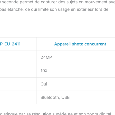
500 seconde permet de capturer des sujets en mouvement av
pas étanche, ce qui limite son usage en extérieur lors de
P-EU-2411
Appareil photo concurrent
24MP
10X
Oui
Bluetooth, USB
istingue par sa résolution supérieure et son zoom digital