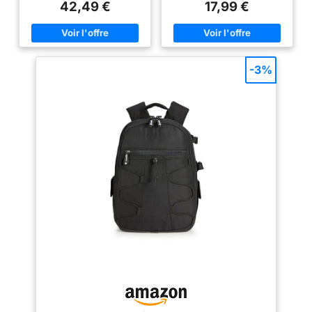
entièrement réorganisables
protéger efficacement votre
42,49 €
17,99 €
pour une protection optimale de
appareil photo et votre
votre équipement. Un système
équipement photographique de
d'attache permet de fixer votre
la pluie, et est résistant à
trépied au fond du sac.
l'usure, antisalissure et résistant
【Grande Capacité 15L】Ce sac
aux rayures. La fermeture éclair
professionnel peut contenir 1
est en alliage de métal, qui est
-3%
appareil, 6 objectifs et 1 flash.
lisse et antirouille, et le crochet
Une poche zippée en mesh à
en alliage de haute qualité est
l'intérieur range vos
solide et durable et pas facile à
accessoires, iPad ou autres
casser 【EXCELLENTE
tablettes. Les poches latérales
CAPACITÉ DE PROTECTION】
en mesh extensible accueillent
Les dimensions extérieures sont
une bouteille ou un parapluie.
: 22 x 15 x 18 cm, et les
【Sac à Dos Photo Léger et
dimensions intérieures sont : 21
Compact】Dimensions : 41 x
x 15 x 18 cm. Il peut accueillir 1
31,5 x 16,5 cm pour seulement
appareil photo + 2 objectifs +
1kg. Son poids léger en fait un
téléphone portable +
compagnon idéal pour explorer
accessoires. Joint Velcro de 18
la ville. Il respecte les normes
mm, antichoc et décompression.
de bagage cabine de la plupart
Le corps ultra-épais de 10 mm
des compagnies aériennes.
offre une protection maximale à
【Protection Tous Temps et
votre appareil photo, et toutes
Durabilité】Equipé d'une
les coutures sont renforcées
housse de pluie imperméable.
pour rendre le sac pour
Les bretelles rembourrées et
appareil photo plus durable
ajustables, ainsi que le dos
【CONCEPTION MULTI-
aéré en mesh, assurent un port
POCHES】 Le sac pour appareil
confortable et respirant, même
photo a deux poches sur le côté
avec une charge lourde.
pour les petits objets tels que