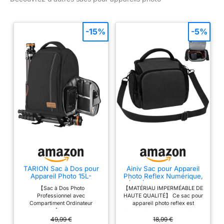
ingénieux et discret pour
attacher le trépied Insert
photo amovible avec filet
-15%
-5%
de protection pour
garantir la sécurité de
votre matériel
TARION Sac à Dos pour
Ainiv Sac pour Appareil
Appareil Photo 15L-
Photo Reflex Numérique,
Accès Latéral Rapide PC
Étui Étanche Antichoc,
【Sac à Dos Photo
【MATÉRIAU IMPERMÉABLE DE
15"
Noir
Professionnel avec
HAUTE QUALITÉ】 Ce sac pour
Compartiment Ordinateur
appareil photo reflex est
Portable 15"】Les 8 cloisons
fabriqué en nylon imperméable
rembourrées et amovibles sont
haute densité 600D, qui peut
49,99 €
18,99 €