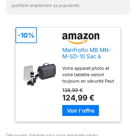
justifient amplement sa popularité.
-10%
Manfrotto MB MN-
M-SD-10 Sac à
bandoulière pour
Votre appareil photo et
Appareil
votre tablette seront
Réflex/Hybride Noir
toujours en sécurité Peut
accueillir un kit hybride
138,99 €
type Sony A7 II ou
124,99 €
encore un petit drone
type DJI Mavic
Nouveaux séparateurs
flexibles pour optimiser
l’espace de rangement
interne Système
Découvrez d’autres sacs pour appareils photo