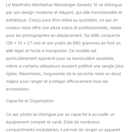
attacher le trépied Insert
Le Manfrotto Manhattan Messenger Speedy 10 se distingue
photo amovible avec filet
par son design moderne et élégant, qui allie fonctionnalité et
de protection pour
garantir la sécurité de
esthétique. Conçu pour être utilisé au quotidien, ce sac en
votre matériel
couleur noire offre une allure sobre et professionnelle, idéale
pour les photographes en déplacement. Sa taille compacte
(36 x 14 x 27 cm) et son poids de 880 grammes en font un
allié léger et facile à transporter. Ce modèle est
particulièrement apprécié pour sa bandoulière ajustable,
même si certains utilisateurs auraient préféré une sangle plus
rigide. Néanmoins, l’ergonomie de la sacoche reste un atout
majeur pour ranger et protéger efficacement tous les
accessoires.
Capacité et Organisation
Ce sac photo se distingue par sa capacité à accueillir un
équipement complet et varié. Doté de nombreux
compartiments modulables, il permet de ranger un appareil