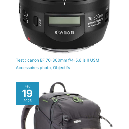
Test : canon EF 70-300mm f/4-5.6 is II USM
Accessoires photo
,
Objectifs
Fév
19
2025