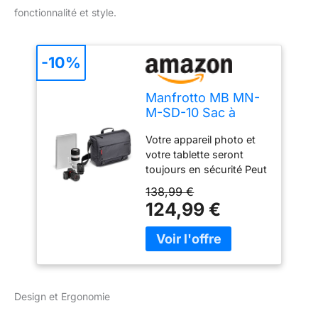
fonctionnalité et style.
-10%
Manfrotto MB MN-
M-SD-10 Sac à
bandoulière pour
Votre appareil photo et
Appareil
votre tablette seront
Réflex/Hybride Noir
toujours en sécurité Peut
accueillir un kit hybride
138,99 €
type Sony A7 II ou
124,99 €
encore un petit drone
type DJI Mavic
Nouveaux séparateurs
flexibles pour optimiser
l’espace de rangement
interne Système
Design et Ergonomie
ingénieux et discret pour