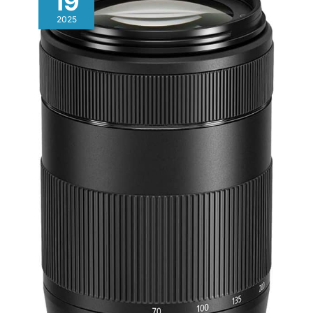
19
【LARGE APPLICATION】 L'étui
pour appareil photo peut
2025
parfaitement s'adapter à la
plupart des appareils photo et
accessoires, adapté aux
appareils photo reflex
numériques Canon, Fuji, Sony,
Nikon, Samsung, Casio,
Panasonic, etc. Ce sac pour
appareil photo est parfait pour
les amateurs de photographie,
qu'ils soient adolescents ou
personnes d'âge moyen et
âgées. Ce sac étanche et
résistant aux chocs est le
meilleur choix pour les
amateurs de photographie