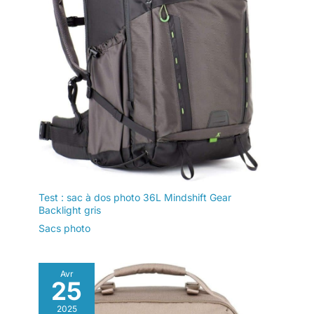
Test : sac à dos photo 36L Mindshift Gear
Backlight gris
Sacs photo
Avr
25
2025