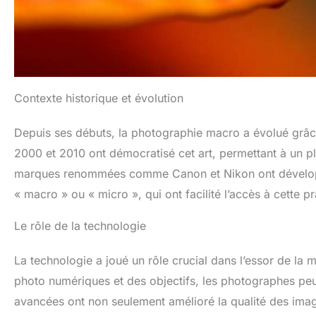
Contexte historique et évolution
Depuis ses débuts, la photographie macro a évolué grâc
2000 et 2010 ont démocratisé cet art, permettant à un p
marques renommées comme Canon et Nikon ont développé
« macro » ou « micro », qui ont facilité l’accès à cette pr
Le rôle de la technologie
La technologie a joué un rôle crucial dans l’essor de la
photo numériques et des objectifs, les photographes peu
avancées ont non seulement amélioré la qualité des imag