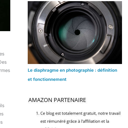
es
Des
ermes
Le diaphragme en photographie : définition
et fonctionnement
ls
es
es