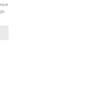
isque
ge,