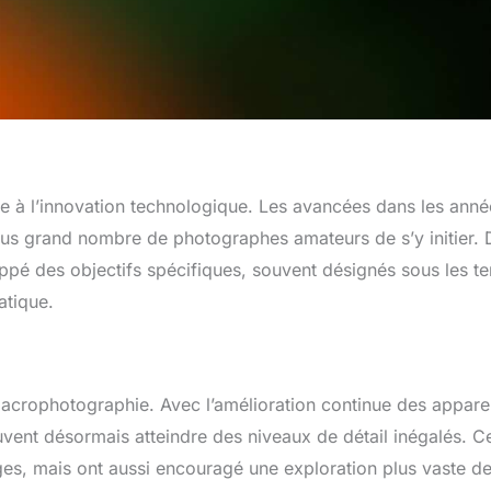
e à l’innovation technologique. Les avancées dans les anné
lus grand nombre de photographes amateurs de s’y initier. 
 des objectifs spécifiques, souvent désignés sous les t
atique.
 macrophotographie. Avec l’amélioration continue des apparei
vent désormais atteindre des niveaux de détail inégalés. C
es, mais ont aussi encouragé une exploration plus vaste d