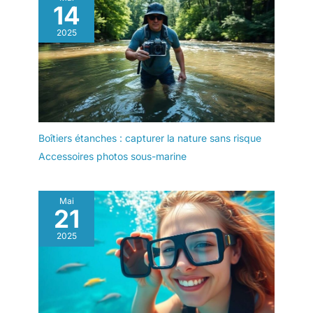
14
2025
Boîtiers étanches : capturer la nature sans risque
Accessoires photos sous-marine
Mai
21
2025