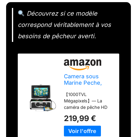
Découvrez si ce modèle
correspond véritablement à vos
besoins de pêcheur averti.
Camera sous
Marine Peche,
Moniteur 7
【1000TVL
Pouces Appareil
Mégapixels】— La
Photo Fish Finder
caméra de pêche HD
1000TVL Caméra
1000TVL mégapixels
étanche Câble
219,99 €
affiche clairement les
15m pour Pêche
images, longueur de
sur Glace, en lac
câble d'extension de
et en Bateau (30M