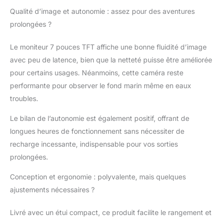
glace, la mer, la rivière,
même dans l'eau
Qualité d’image et autonomie : assez pour des aventures
trouble, vous pouvez
prolongées ?
voir l'image clairement.
【4 états de LED
Le moniteur 7 pouces TFT affiche une bonne fluidité d’image
Différents】— LED
avec peu de latence, bien que la netteté puisse être améliorée
blanche allumée, LED
pour certains usages. Néanmoins, cette caméra reste
IR allumée, toutes les
LED allumées, toutes
performante pour observer le fond marin même en eaux
les LED éteintes,
troubles.
ajustez également la
luminosité de la LED
Le bilan de l’autonomie est également positif, offrant de
pour des images de
longues heures de fonctionnement sans nécessiter de
meilleure qualité.
recharge incessante, indispensable pour vos sorties
【Commodité
Incroyable】— Le
prolongées.
système de caméra de
Conception et ergonomie : polyvalente, mais quelques
pêche sous-marine est
livré avec un étui de
ajustements nécessaires ?
transport durable afin
que vous puissiez
Livré avec un étui compact, ce produit facilite le rangement et
facilement le