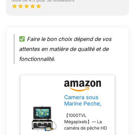
Faire le bon choix dépend de vos
attentes en matière de qualité et de
fonctionnalité.
Camera sous
Marine Peche,
Moniteur 7
【1000TVL
Pouces Appareil
Mégapixels】— La
Photo Fish
caméra de pêche HD
Finder 1000TVL
1000TVL mégapixels