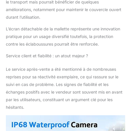
le transport mais pourrait bénéficier de quelques
transporter partout où
améliorations, notamment pour maintenir le couvercle ouvert
vous allez, et assurez-
vous que vous avez
durant l’utilisation.
toujours la caméra de
pêche dans votre
L’écran détachable de la mallette représente une innovation
bateau ou votre
pratique pour un usage diversifié toutefois, la protection
voiture.
contre les éclaboussures pourrait être renforcée.
Service client et fiabilité : un atout majeur ?
Le service après-vente a été mentionné à de nombreuses
reprises pour sa réactivité exemplaire, ce qui rassure sur le
suivi en cas de problème. Les signes de fiabilité et les
échanges positifs avec le vendeur sont souvent mis en avant
par les utilisateurs, constituant un argument clé pour les
hésitants.