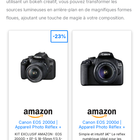
utilisant un bokeh créatif, vous pouvez transformer les
sources lumineuses en arrière-plan en de magnifiques formes
floues, ajoutant une touche de magie à votre composition.
-23%
Canon EOS 2000d |
Canon EOS 2000d |
Appareil Photo Réflex +
Appareil Photo Réflex +
(APS-C, 24.1 MP, WiFi,
(APS-C, 24.1 MP, WiFi,
KIT EXCLUSIF AMAZON : EOS
Simple et intuitif â€“ Le reflex
Full HD) + 2ème Batterie
Full HD) + Objectif EF-S
2000D + EF-S 18-55mm f/3.5-
numérique idéal pour les