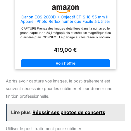
Contenu de la livraison : boîtier
noir EOS 2000D ; EF-S 18-55
mm F3.5-5.6 III ; Å“illeton EF ;
Canon EOS 2000D + Objectif EF-S 18-55 mm III
couvercle de boîtier d'appareil
Appareil Photo Reflex numérique Facile à Utiliser
photo R-F-3 ; sangle EW-400D ;
avec Un Objectif Polyvalent, idéal pour Les
batterie LP-E10 ; chargeur de
CAPTURE Prenez des images détaillées dans la nuit avec le
Portraits et Les paysages
batterie LC-E10E ; cble
grand capteur de 24,1 mégapixels et créez un magnifique flou
d'alimentation pour chargeur de
d'arrière-plan. CONNECT Le partage sur les réseaux sociaux
batterie ; cache objectif ;
et la prise de vue à distance sont un jeu d'enfant grâce au Wi-
bouchon d'objectif ; instructions
Fi, au NFC et à l'application Canon Camera Connect. KIT
(français non garanti). Première
419,00 €
APPAREIL PHOTO L'appareil photo est associé à un objectif
étape L'objectif ne contient pas
EF-S 18-55 mm f/3,5-5,6 III qui est un objectif zoom standard
de stabilisateur
de haute qualité adapté à la photographie générale. PRÉCIS
Capturez l'instant exactement tel que vous vous en souvenez
grâce à la mise au point automatique précise, à 3,0 ips et au
traitement DIGIC 4+. CRÉER Profitez de la prise de vue guidée
en direct avec le mode Creative Auto. Ajoutez des finitions
Après avoir capturé vos images, le post-traitement est
uniques avec les filtres créatifs.
souvent nécessaire pour les sublimer et leur donner une
finition professionnelle.
Lire plus
Réussir ses photos de concerts
Utiliser le post-traitement pour sublimer