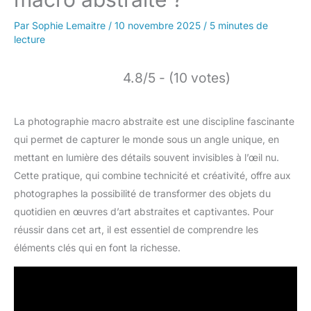
Par
Sophie Lemaitre
/
10 novembre 2025
/
5 minutes de
lecture
4.8/5 - (10 votes)
La photographie macro abstraite est une discipline fascinante
qui permet de capturer le monde sous un angle unique, en
mettant en lumière des détails souvent invisibles à l’œil nu.
Cette pratique, qui combine technicité et créativité, offre aux
photographes la possibilité de transformer des objets du
quotidien en œuvres d’art abstraites et captivantes. Pour
réussir dans cet art, il est essentiel de comprendre les
éléments clés qui en font la richesse.