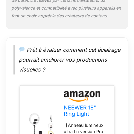
de durabilité relevés par certains utilisateurs. Sa
distance. L'appli offre
une touche
polyvalence et compatibilité avec plusieurs appareils en
invoquant les
font un choix apprécié des créateurs de contenu.
préréglages de
température de
couleur du mode
CCT, 12 scènes FX
avec luminosité
Prêt à évaluer comment cet éclairage
réglable et 10
vitesses, ainsi qu'un
pourrait améliorer vos productions
mode Music Sync qui
visuelles ?
synchronise la
lumière sur les
rythmes musicaux.
La mise à jour en
ligne du micrologiciel
est accessible.
NEEWER 18"
【Lumière plus douce
Ring Light
et amélioration du
Professionnel,
contour du visage】
【Anneau lumineux
Lumière Anneau
Avec 320 LED de
ultra fin version Pro
Ultra Fin, 45 W
haute qualité, une