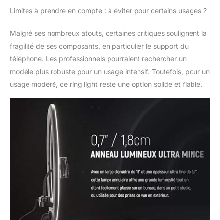
musicaux. La mise à
jour en ligne du
Limites à prendre en compte : à éviter pour certains usages ?
micrologiciel est
accessible. 【Lumière
Malgré ses nombreux atouts, certaines critiques soulignent la
plus douce et
fragilité de ses composants, en particulier le support du
amélioration du
téléphone. Les professionnels pourraient rechercher un
contour du visage】
modèle plus robuste pour un usage intensif. Toutefois, pour un
Avec 320 LED de haute
qualité, une luminosité
usage modéré, ce ring light reste une option solide et fiable.
réglable avec précision
(0%-100%) et une
température de couleur
(2900K-7000K), cette
lampe annulaire assure
un éclairage sans
scintillement ni
éblouissement. Son
panneau de lumière
douce crée un léger
éclat qui rehausse les
tons de la peau et crée
de charmants reflets