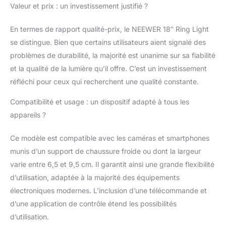
l'éclairage par
Valeur et prix : un investissement justifié ?
télécommande/APP
mobile】 Le RP18B Pro
En termes de rapport qualité-prix, le NEEWER 18″ Ring Light
dispose d'un module
se distingue. Bien que certains utilisateurs aient signalé des
Bluetooth intégré,
problèmes de durabilité, la majorité est unanime sur sa fiabilité
offrant un contrôle
sans fil via l'APP
et la qualité de la lumière qu’il offre. C’est un investissement
NEEWER sur votre
réfléchi pour ceux qui recherchent une qualité constante.
téléphone jusqu'à
66'/20m de distance.
Compatibilité et usage : un dispositif adapté à tous les
L'appli offre une touche
appareils ?
invoquant les
préréglages de
Ce modèle est compatible avec les caméras et smartphones
température de couleur
munis d’un support de chaussure froide ou dont la largeur
du mode CCT, 12
scènes FX avec
varie entre 6,5 et 9,5 cm. Il garantit ainsi une grande flexibilité
luminosité réglable et
d’utilisation, adaptée à la majorité des équipements
10 vitesses, ainsi qu'un
électroniques modernes. L’inclusion d’une télécommande et
mode Music Sync qui
d’une application de contrôle étend les possibilités
synchronise la lumière
sur les rythmes
d’utilisation.