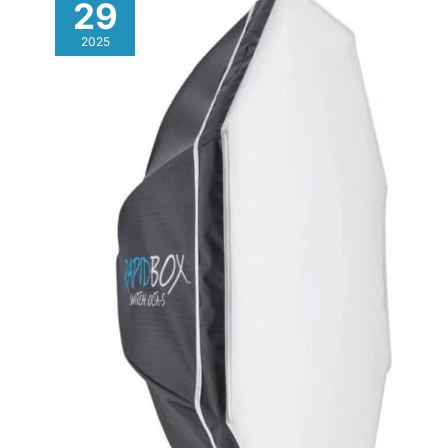
29
verticale. Le support
de téléphone à bras
2025
flexible s'adapte à
des largeurs de
2,56"-3,72"/6,5-
9,5cm, permettant
des changements
faciles entre tous les
angles de prise de
vue de smartphone.
Idéal pour la diffusion
en direct/la vente au
détail, les tutoriels de
maquillage et TikTok
sur YouTube.