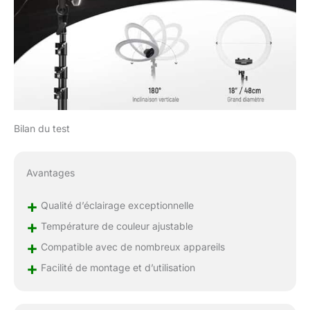
pour les yeux. La
portée peut atteindre
3300Lux@0.5m pour
un éclairage uniforme
sans ombres.
【Portable trépied
pliant inversé】
Fabriqué en alliage
d'aluminium robuste, le
Bilan du test
trépied réversible offre
stabilité et durabilité. Sa
conception réglable en
Avantages
trois sections permet
de couvrir des
+
Qualité d’éclairage exceptionnelle
hauteurs allant de
+
Température de couleur ajustable
27,2"/69cm à
61,4"/156cm, tandis
+
Compatible avec de nombreux appareils
que la fonction de
+
Facilité de montage et d’utilisation
pliage inversé le réduit
à seulement 20"/50cm
pour un stockage et un