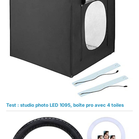
Test : studio photo LED 1095, boîte pro avec 4 toiles