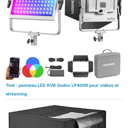
Test : panneau LED RVB Godox LP400R pour vidéos et
streaming