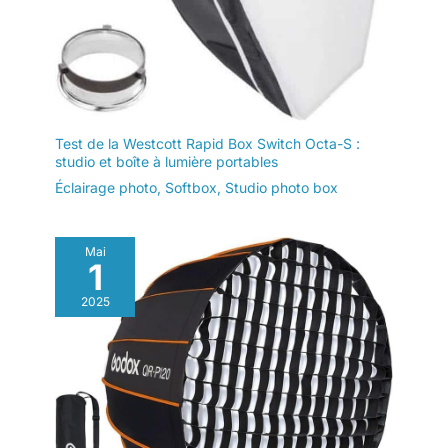
Test de la Westcott Rapid Box Switch Octa-S :
studio et boîte à lumière portables
Éclairage photo
,
Softbox
,
Studio photo box
Mai
1
2025