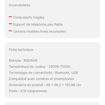
transport pratiques.
Inconvénients
【Compatibilité appareil
photo/téléphone et
–
prise de vue
Composants fragiles
polyvalente】
–
Support de téléphone peu fiable
Comprend un
–
Certains modèles livrés incomplets
adaptateur de
chaussure froide à tête
sphérique 360° pour
les prises de vue vidéo
Fiche technique
professionnelles à
l'horizontale et à la
Marque : NEEWER
verticale. Le support de
téléphone à bras
Température de couleur : 2900K-7000K
flexible s'adapte à des
Technologie de connectivité : Bluetooth, USB
largeurs de
Compatible avec caméras et smartphones
2,56"-3,72"/6,5-
Dimensions du produit : 48 x 56,5 x 155,96 cm
9,5cm, permettant des
changements faciles
Poids : 4,16 kilogrammes
entre tous les angles
de prise de vue de