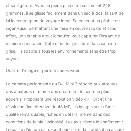
aériennes d’une clarté
et sa légèreté. Avec un poids plume de seulement 248
cristalline. Capturez les
grammes, il se glisse facilement dans un sac à dos, faisant de
détails, même dans les
lui le compagnon de voyage idéal. Sa conception pliable est
lumières fortes et les
ombres, de jour comme
ingénieuse, permettant une mise en œuvre rapide et sans
de nuit. Capturez
effort, un véritable atout lorsqu’on veut capturer l’instant de
l’altitude et partagez :
manière spontanée. Doté d’un design sobre dans sa teinte
Avec Prise verticale réelle,
grise, il s’adapte à tous les environnements sans être trop
vous pouvez facilement
capturer des monuments
voyant.
hauts comme les gratte-
Qualité d’image et performances vidéo
ciels et les chutes d’eau.
Et après la capture, c’est
l’orientation parfaite pour
La caméra performante du DJI Mini 3 répond aux attentes
publier sur Instagram ou
des amateurs et même des créateurs de contenu plus
TikTok. Concentrez-vous
aguerris. Proposant une résolution vidéo 4K HDR et une
sur le moment : Des
résolution fixe effective de 48 MP, les images sont d’une
clichés épiques au bout
de vos doigts. Utilisez
qualité remarquable, riches en détails, même dans des
QuickShots pour choisir
conditions de faible luminosité. Les avis clients le confirment :
des modèles de vol
la qualité d’image est exceptionnelle, et la stabilisation assure