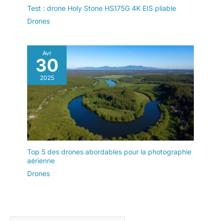
Test : drone Holy Stone HS175G 4K EIS pliable
Drones
Avr
30
2025
Top 5 des drones abordables pour la photographie
aérienne
Drones