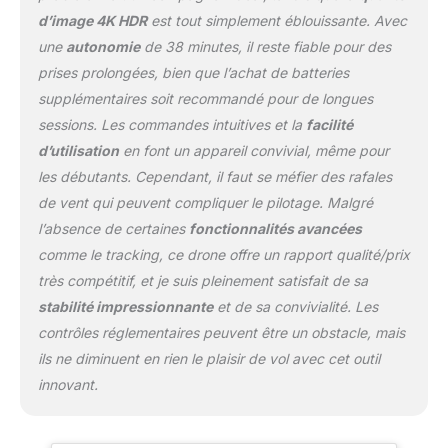
QuickShots pour choisir
d’image 4K HDR
est tout simplement éblouissante. Avec
des modèles de vol
une
autonomie
de 38 minutes, il reste fiable pour des
dynamiques ou capturer
prises prolongées, bien que l’achat de batteries
une vue époustouflante
supplémentaires soit recommandé pour de longues
avec Panorama. Inclut
DJI RC-N1 qui vous
sessions. Les commandes intuitives et la
facilité
permet de voyager léger
d’utilisation
en font un appareil convivial, même pour
et de profiter d’une
les débutants. Cependant, il faut se méfier des rafales
expérience créative. Mini
de vent qui peuvent compliquer le pilotage. Malgré
3 se décline en deux
versions : l’une avec et
l’absence de certaines
fonctionnalités avancées
l’autre sans étiquette C0.
comme le tracking, ce drone offre un rapport qualité/prix
Les deux versions sont
très compétitif, et je suis pleinement satisfait de sa
autorisées pour les vols
stabilité impressionnante
et de sa convivialité. Les
dans les catégories A1 et
A3. Aucun test n’est
contrôles réglementaires peuvent être un obstacle, mais
donc exigé pour les
ils ne diminuent en rien le plaisir de vol avec cet outil
opérateurs. Notes : Pour
innovant.
votre sécurité, veuillez
vérifier et respecter les
lois et réglementations