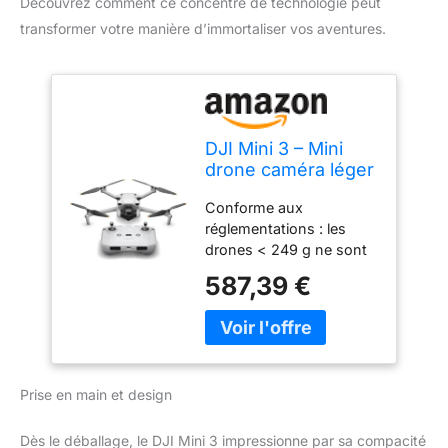
Découvrez comment ce concentré de technologie peut
transformer votre manière d’immortaliser vos aventures.
DJI Mini 3 – Mini
drone caméra léger
et pliable avec
Conforme aux
vidéo 4K HDR,
réglementations : les
temps de vol de 38
drones < 249 g ne sont
minutes, Prise
soumis à aucun test
verticale réelle et
587,39 €
dans la plupart des pays.
fonctions
Profitez du plaisir du vol
intelligentes
sans la fastidieuse
procédure de demande
et les délais d’attente.
Prise en main et design
Images époustouflantes
: Filmez en vidéo 4K HDR
pour des prises de vue
Dès le déballage, le DJI Mini 3 impressionne par sa compacité