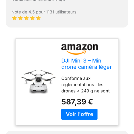
Note de 4.5 pour 1131 utilisateurs
DJI Mini 3 – Mini
drone caméra léger
et pliable avec
Conforme aux
vidéo 4K HDR,
réglementations : les
temps de vol de 38
drones < 249 g ne sont
minutes, Prise
soumis à aucun test
verticale réelle et
587,39 €
dans la plupart des pays.
fonctions
Profitez du plaisir du vol
intelligentes
sans la fastidieuse
procédure de demande
et les délais d’attente.