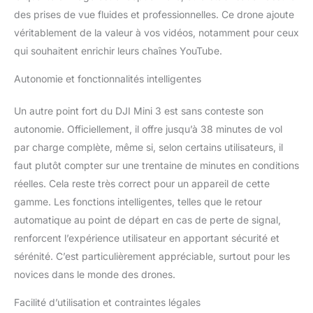
dynamiques ou capturer
des prises de vue fluides et professionnelles. Ce drone ajoute
une vue époustouflante
avec Panorama. Inclut
véritablement de la valeur à vos vidéos, notamment pour ceux
DJI RC-N1 qui vous
qui souhaitent enrichir leurs chaînes YouTube.
permet de voyager léger
et de profiter d’une
Autonomie et fonctionnalités intelligentes
expérience créative. Mini
3 se décline en deux
Un autre point fort du DJI Mini 3 est sans conteste son
versions : l’une avec et
autonomie. Officiellement, il offre jusqu’à 38 minutes de vol
l’autre sans étiquette C0.
par charge complète, même si, selon certains utilisateurs, il
Les deux versions sont
autorisées pour les vols
faut plutôt compter sur une trentaine de minutes en conditions
dans les catégories A1 et
réelles. Cela reste très correct pour un appareil de cette
A3. Aucun test n’est
gamme. Les fonctions intelligentes, telles que le retour
donc exigé pour les
automatique au point de départ en cas de perte de signal,
opérateurs. Notes : Pour
votre sécurité, veuillez
renforcent l’expérience utilisateur en apportant sécurité et
vérifier et respecter les
sérénité. C’est particulièrement appréciable, surtout pour les
lois et réglementations
novices dans le monde des drones.
locales en vigueur avant
tout vol.
Facilité d’utilisation et contraintes légales