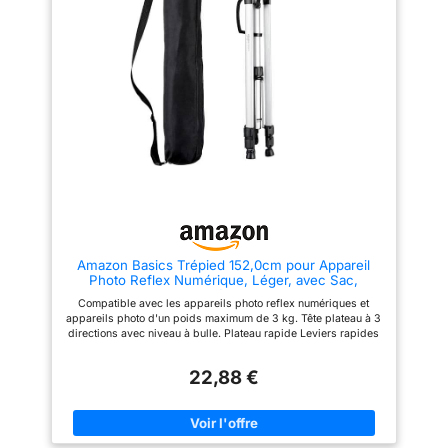
des vidéos Full HD créatives ou
vous vous en souvenez grâce à
des clichés vidéo des points
la mise au point automatique
culminants de la journée
précise, à 3,0 ips et au
Enregistrez en toute confiance :
traitement DIGIC 4+. CRÉER
grce à la mise au point
Profitez de la prise de vue
automatique précise, au viseur
guidée en direct avec le mode
optique, à la prise de vue en
Creative Auto. Ajoutez des
rafale jusqu'à 3 images par
finitions uniques avec les filtres
seconde et au processeur
créatifs.
d'image DIGIC 4, vous pouvez
facilement capturer l'instant et
regarder le résultat directement
sur l'écran LCD de 7,5 cm ou
partager via Wi-Fi et NFC
Contenu de la livraison : boîtier
noir EOS 2000D ; EF-S 18-55
mm F3.5-5.6 III ; Å“illeton EF ;
Amazon Basics Trépied 152,0cm pour Appareil
couvercle de boîtier d'appareil
Photo Reflex Numérique, Léger, avec Sac,
photo R-F-3 ; sangle EW-400D ;
Hauteur Réglable, Noir
batterie LP-E10 ; chargeur de
Compatible avec les appareils photo reflex numériques et
batterie LC-E10E ; cble
appareils photo d'un poids maximum de 3 kg. Tête plateau à 3
d'alimentation pour chargeur de
directions avec niveau à bulle. Plateau rapide Leviers rapides
batterie ; cache objectif ;
de blocage des jambes Hauteur de 152 cm Remarque : ce n'est
bouchon d'objectif ; instructions
pas la bonne méthode si vous fixez la plaque à l'appareil
(français non garanti). Première
22,88 €
photo puis que vous la fixez directement au trépied. Lorsque
étape L'objectif ne contient pas
vous avez terminé, vous ne retirez pas la plaque et ne la
de stabilisateur
remettez pas sur le trépied. Si vous changez d'appareil photo,
vous penserez qu'il manque la plaque du trépied.