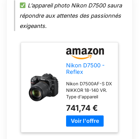
L’appareil photo Nikon D7500 saura
répondre aux attentes des passionnés
exigeants.
Nikon D7500 -
Reflex
Numérique + AF
Nikon D7500AF-S DX
S DX NIKKOR 18-
NIKKOR 18-140 VR.
140 VR
Type d'appareil
photo: Kit d'appareil-
741,74 €
photo SLR. Angle de
vue diagonal: 170 °
Mégapixel: 20,9 MP
Type de capteur:
CMOS Résolution