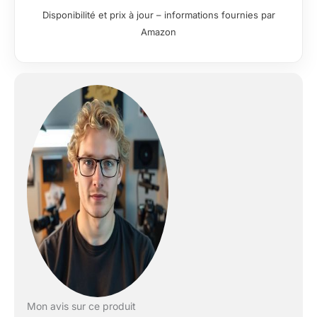
d'image maximale:
Disponibilité et prix à jour – informations fournies par
5568 x 3712 pixels.
Amazon
La sensibilité ISO
(max): 51200.
Longueur focale: 18 -
140 mm. Wifi. Type
HD: 4K Ultra HD
Résolution vidéo
maximale: 3840 x
2160 pixels. Taille de
l'écran: 8,13 cm (3.2")
Ã‰cran tactile.
Viseur d'appareil
photo: Optique.
PictBridge. Poids:
640 g. Couleur du
produit: Noir
Mon avis sur ce produit