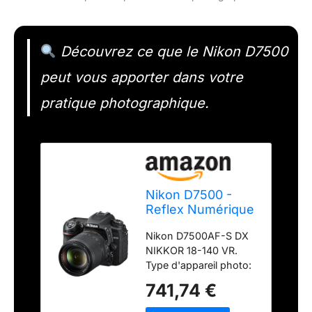
Découvrez ce que le Nikon D7500
peut vous apporter dans votre
pratique photographique.
Nikon D7500 -
Reflex Numérique
+ AF S DX NIKKOR
Nikon D7500AF-S DX
18-140 VR
NIKKOR 18-140 VR.
Type d'appareil photo:
Kit d'appareil-photo
741,74 €
SLR. Angle de vue
diagonal: 170 °