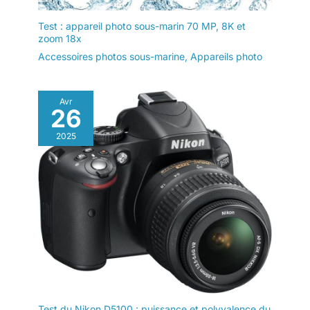
Test : appareil photo sous-marin 70 MP, 8K et
zoom 18x
Accessoires photos sous-marine
,
Appareils photo
Avr
26
2025
Test du Nikon D5100 : puissance et polyvalence du